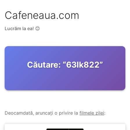
Cafeneaua.com
Lucrăm la ea! 😊
Căutare:
“
63lk822
”
Deocamdată, aruncați o privire la
filmele zilei
: