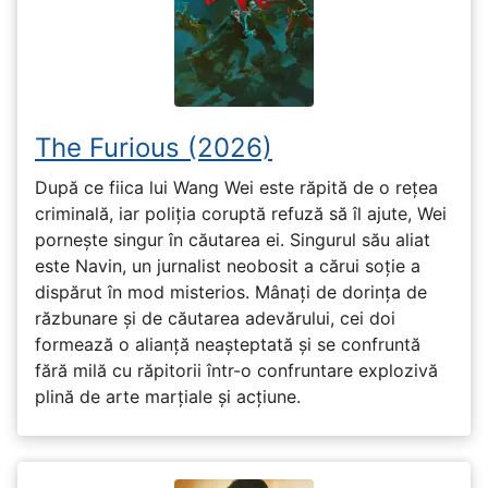
The Furious (2026)
După ce fiica lui Wang Wei este răpită de o rețea
criminală, iar poliția coruptă refuză să îl ajute, Wei
pornește singur în căutarea ei. Singurul său aliat
este Navin, un jurnalist neobosit a cărui soție a
dispărut în mod misterios. Mânați de dorința de
răzbunare și de căutarea adevărului, cei doi
formează o alianță neașteptată și se confruntă
fără milă cu răpitorii într-o confruntare explozivă
plină de arte marțiale și acțiune.