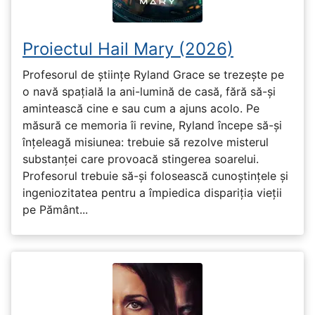
Proiectul Hail Mary (2026)
Profesorul de științe Ryland Grace se trezește pe
o navă spațială la ani-lumină de casă, fără să-și
amintească cine e sau cum a ajuns acolo. Pe
măsură ce memoria îi revine, Ryland începe să-și
înțeleagă misiunea: trebuie să rezolve misterul
substanței care provoacă stingerea soarelui.
Profesorul trebuie să-și folosească cunoștințele și
ingeniozitatea pentru a împiedica dispariția vieții
pe Pământ...