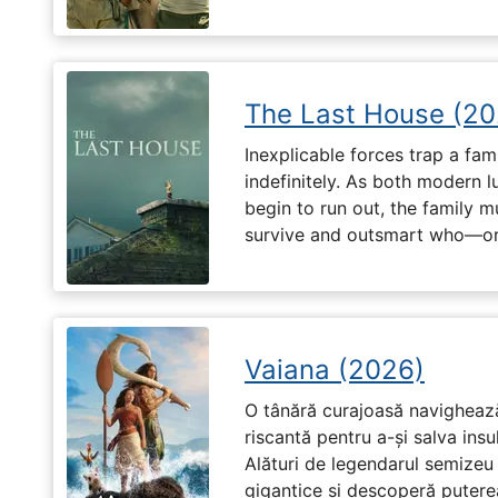
The Last House (20
Inexplicable forces trap a fami
indefinitely. As both modern l
begin to run out, the family m
survive and outsmart who—or
Vaiana (2026)
O tânără curajoasă navighează
riscantă pentru a-și salva ins
Alături de legendarul semizeu 
gigantice și descoperă puterea 