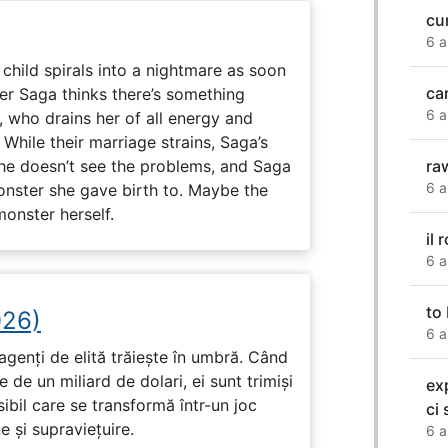
cu
6 a
child spirals into a nightmare as soon
ca
er Saga thinks there’s something
6 a
, who drains her of all energy and
While their marriage strains, Saga’s
 he doesn’t see the problems, and Saga
ra
6 a
monster she gave birth to. Maybe the
onster herself.
il 
6 a
to
026)
6 a
genți de elită trăiește în umbră. Când
de un miliard de dolari, ei sunt trimiși
exp
ibil care se transformă într-un joc
ci
e și supraviețuire.
6 a