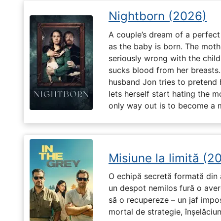
Nightborn (2026)
A couple’s dream of a perfect 
as the baby is born. The moth
seriously wrong with the child
sucks blood from her breasts. 
husband Jon tries to pretend
lets herself start hating the 
only way out is to become a m
Misiune la limită (2
O echipă secretă formată din a
un despot nemilos fură o avere 
să o recupereze – un jaf impos
mortal de strategie, înșelăciun