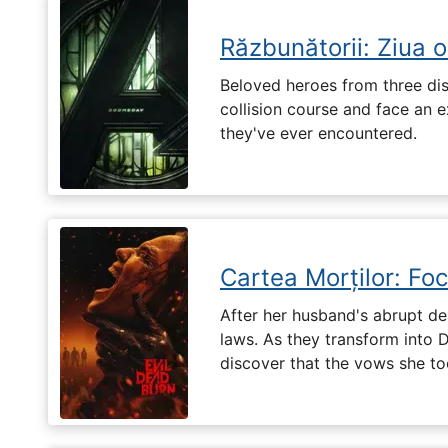
Răzbunătorii: Ziua 
Beloved heroes from three dis
collision course and face an ex
they've ever encountered.
Cartea Morților: Foc
After her husband's abrupt de
laws. As they transform into 
discover that the vows she too