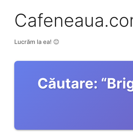
Cafeneaua.c
Lucrăm la ea! 😊
Căutare:
“
Bri