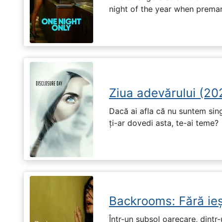
night of the year when premari
Ziua adevărului (20
Dacă ai afla că nu suntem singu
ți-ar dovedi asta, te-ai teme?
Backrooms: Fără ieș
Într-un subsol oarecare, dint