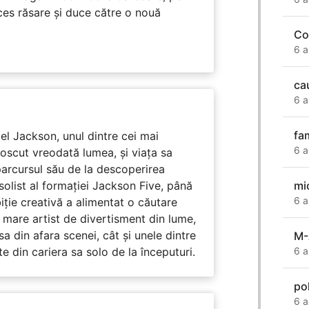
ces răsare și duce către o nouă
Co
6 a
ca
6 a
fa
l Jackson, unul dintre cei mai
6 a
unoscut vreodată lumea, și viața sa
arcursul său de la descoperirea
mi
solist al formației Jackson Five, până
6 a
biție creativă a alimentat o căutare
 mare artist de divertisment din lume,
a din afara scenei, cât și unele dintre
M-
6 a
din cariera sa solo de la începuturi.
po
6 a