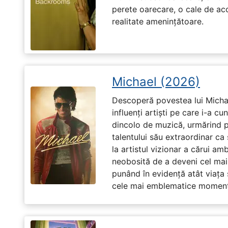
perete oarecare, o cale de ac
realitate amenințătoare.
Michael (2026)
Descoperă povestea lui Michae
influenți artiști pe care i-a c
dincolo de muzică, urmărind p
talentului său extraordinar ca 
la artistul vizionar a cărui am
neobosită de a deveni cel mai
punând în evidență atât viața s
cele mai emblematice momente 