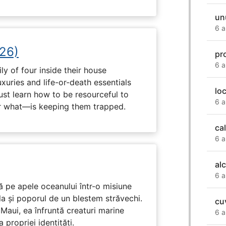
un
6 a
26)
pr
6 a
ly of four inside their house
uxuries and life-or-death essentials
lo
ust learn how to be resourceful to
6 a
 what—is keeping them trapped.
ca
6 a
alc
6 a
 pe apele oceanului într-o misiune
ula și poporul de un blestem străvechi.
cuv
Maui, ea înfruntă creaturi marine
6 a
propriei identități.