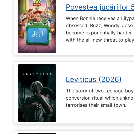
Povestea jucăriilor 
When Bonnie receives a Lilypa
obsessed, Buzz, Woody, Jessie
become exponentially harder 
with the all-new threat to pla
Leviticus (2026)
The story of two teenage boy
conversion ritual which unknow
terrorises their small town.