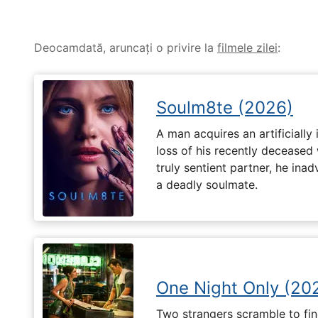
Deocamdată, aruncați o privire la
filmele zilei
:
Soulm8te (2026)
A man acquires an artificially 
loss of his recently deceased 
truly sentient partner, he ina
a deadly soulmate.
One Night Only (20
Two strangers scramble to fi