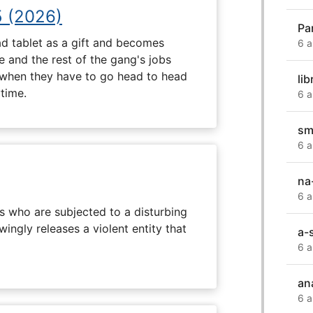
5 (2026)
Pa
d tablet as a gift and becomes
6 a
 and the rest of the gang's jobs
when they have to go head to head
lib
ytime.
6 a
sm
6 a
na
6 a
s who are subjected to a disturbing
ingly releases a violent entity that
a-s
6 a
an
6 a