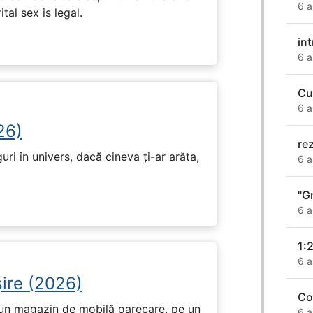
6 a
tal sex is legal.
int
6 a
Cu
6 a
26)
re
ri în univers, dacă cineva ți-ar arăta,
6 a
"Gr
6 a
1:2
6 a
ire (2026)
Co
r-un magazin de mobilă oarecare, pe un
6 a