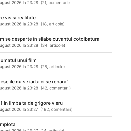
ugust 2026 la 23:28
(
21
,
comentarii
)
re vis si realitate
ugust 2026 la 23:28
(
18
,
articole
)
m se desparte în silabe cuvantul cotoibatura
ugust 2026 la 23:28
(
34
,
articole
)
zumatul unui film
ugust 2026 la 23:28
(
26
,
articole
)
eselile nu se iarta ci se repara"
ugust 2026 la 23:28
(
42
,
comentarii
)
1 in limba ta de grigore vieru
ugust 2026 la 23:27
(
182
,
comentarii
)
mplota
ugust 2026 la 23:27
(
14
,
articole
)