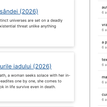
au
osândei (2026)
6 a
tinct universes are set on a deadly
vra
istential threat unlike anything
6 a
a 
6 a
te
6 a
urile iadului (2026)
ath, a woman seeks solace with her in-
ma
Deadites one by one, she comes to
6 a
k in life survive even in death.
cu
6 a