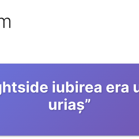
om
ghtside iubirea era 
uriaş
”