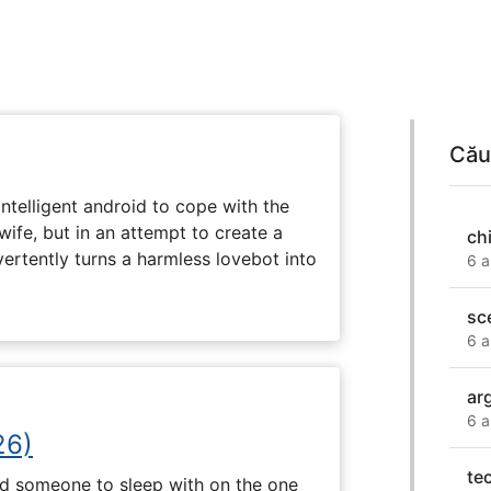
Cău
intelligent android to cope with the
wife, but in an attempt to create a
chi
dvertently turns a harmless lovebot into
6 a
sc
6 a
arg
6 a
26)
tec
nd someone to sleep with on the one