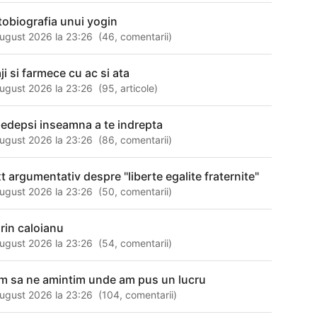
tobiografia unui yogin
ugust 2026 la 23:26
(
46
,
comentarii
)
ji si farmece cu ac si ata
ugust 2026 la 23:26
(
95
,
articole
)
pedepsi inseamna a te indrepta
ugust 2026 la 23:26
(
86
,
comentarii
)
xt argumentativ despre "liberte egalite fraternite"
ugust 2026 la 23:26
(
50
,
comentarii
)
rin caloianu
ugust 2026 la 23:26
(
54
,
comentarii
)
m sa ne amintim unde am pus un lucru
ugust 2026 la 23:26
(
104
,
comentarii
)