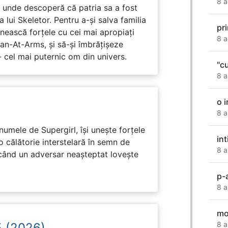
8 a
, unde descoperă că patria sa a fost
 lui Skeletor. Pentru a-și salva familia
pr
nească forțele cu cei mai apropiați
8 a
Man-At-Arms, și să-și îmbrățișeze
 cel mai puternic om din univers.
"c
8 a
o 
8 a
numele de Supergirl, își unește forțele
int
o călătorie interstelară în semn de
8 a
 când un adversar neașteptat lovește
p-a
8 a
mo
8 a
5 (2026)