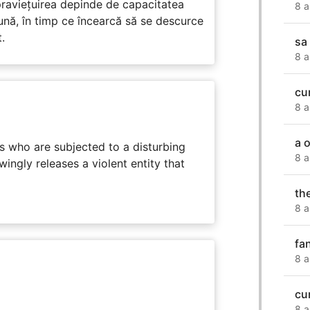
praviețuirea depinde de capacitatea
8 a
nă, în timp ce încearcă să se descurce
.
sa
8 a
cu
8 a
a 
s who are subjected to a disturbing
8 a
ingly releases a violent entity that
th
8 a
fa
8 a
cu
8 a