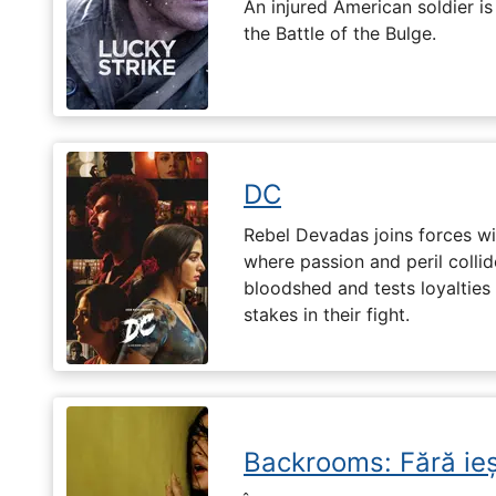
An injured American soldier i
the Battle of the Bulge.
DC
Rebel Devadas joins forces w
where passion and peril collid
bloodshed and tests loyalties
stakes in their fight.
Backrooms: Fără ieș