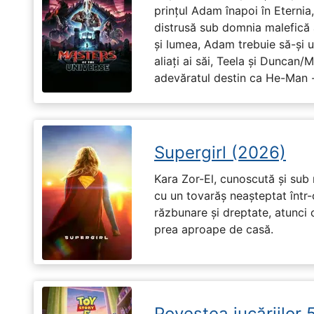
prințul Adam înapoi în Eternia
distrusă sub domnia malefică a
și lumea, Adam trebuie să-și u
aliați ai săi, Teela și Duncan/
adevăratul destin ca He-Man -
Supergirl (2026)
Kara Zor-El, cunoscută și sub 
cu un tovarăș neașteptat într-
răzbunare și dreptate, atunci
prea aproape de casă.
Povestea jucăriilor 