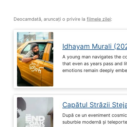
Deocamdată, aruncați o privire la
filmele zilei
:
Idhayam Murali (20
A young man navigates the com
that even as years pass and li
emotions remain deeply embed
Capătul Străzii Stej
După ce un eveniment cosmic 
suburbie modernă și teleportea