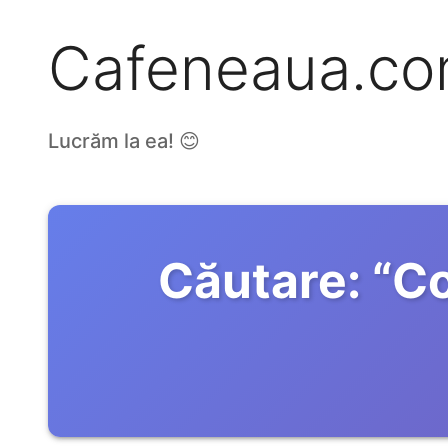
Cafeneaua.c
Lucrăm la ea! 😊
Căutare:
“
Co