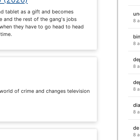
d tablet as a gift and becomes
un
 and the rest of the gang's jobs
8 a
when they have to go head to head
ytime.
bi
8 a
de
8 a
de
8 a
rworld of crime and changes television
di
8 a
de
8 a