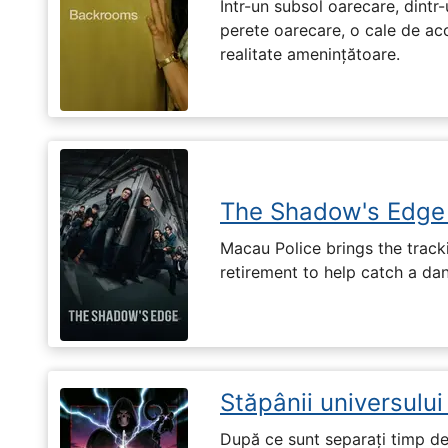
Într-un subsol oarecare, dint
perete oarecare, o cale de ac
realitate amenințătoare.
The Shadow's Edge
Macau Police brings the tracki
retirement to help catch a da
Stăpânii universulu
După ce sunt separați timp de 