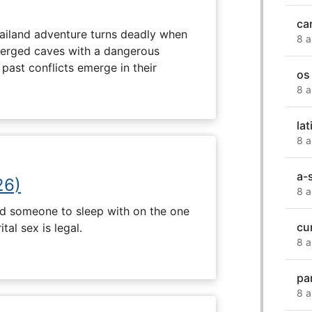
ca
hailand adventure turns deadly when
8 a
erged caves with a dangerous
past conflicts emerge in their
os
8 a
lat
8 a
a-
26)
8 a
nd someone to sleep with on the one
cu
tal sex is legal.
8 a
pa
8 a