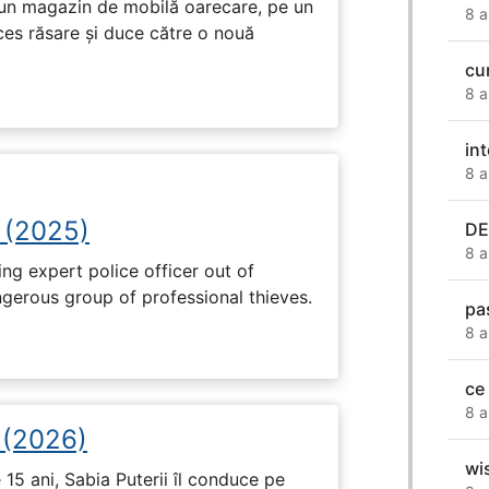
r-un magazin de mobilă oarecare, pe un
8 a
ces răsare și duce către o nouă
cu
8 a
in
8 a
 (2025)
DE
8 a
ng expert police officer out of
ngerous group of professional thieves.
pa
8 a
ce
8 a
i (2026)
wi
15 ani, Sabia Puterii îl conduce pe