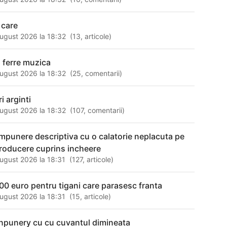
 care
ugust 2026 la 18:32
(
13
,
articole
)
o ferre muzica
ugust 2026 la 18:32
(
25
,
comentarii
)
i arginti
ugust 2026 la 18:32
(
107
,
comentarii
)
mpunere descriptiva cu o calatorie neplacuta pe
troducere cuprins incheere
ugust 2026 la 18:31
(
127
,
articole
)
00 euro pentru tigani care parasesc franta
ugust 2026 la 18:31
(
15
,
articole
)
npunery cu cu cuvantul dimineata