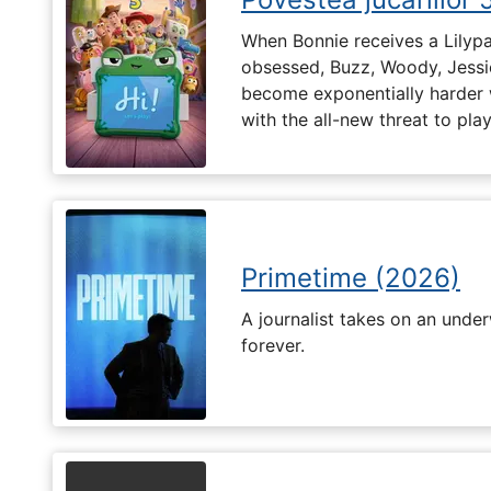
When Bonnie receives a Lilypa
obsessed, Buzz, Woody, Jessie
become exponentially harder 
with the all-new threat to pla
Primetime (2026)
A journalist takes on an unde
forever.