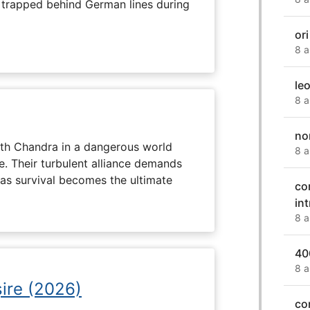
s trapped behind German lines during
ori
8 a
le
8 a
nor
ith Chandra in a dangerous world
8 a
e. Their turbulent alliance demands
 as survival becomes the ultimate
co
in
8 a
40
8 a
ire (2026)
co