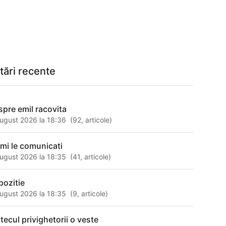
tări recente
spre emil racovita
ugust 2026 la 18:36
(
92
,
articole
)
 mi le comunicati
ugust 2026 la 18:35
(
41
,
articole
)
pozitie
ugust 2026 la 18:35
(
9
,
articole
)
ntecul privighetorii o veste