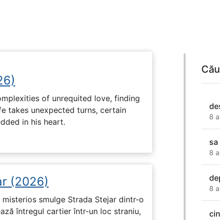
Cău
26)
plexities of unrequited love, finding
de
fe takes unexpected turns, certain
8 a
ded in his heart.
sa
8 a
de
ar (2026)
8 a
misterios smulge Strada Stejar dintr-o
ză întregul cartier într-un loc straniu,
ci