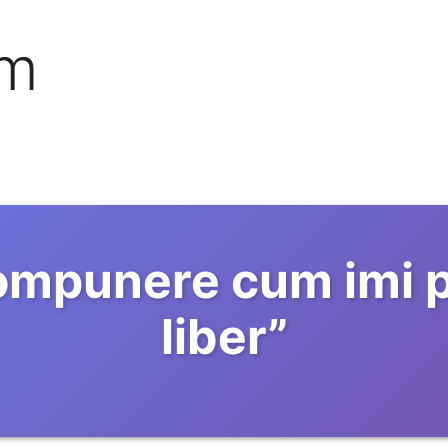
om
mpunere cum imi p
liber
”