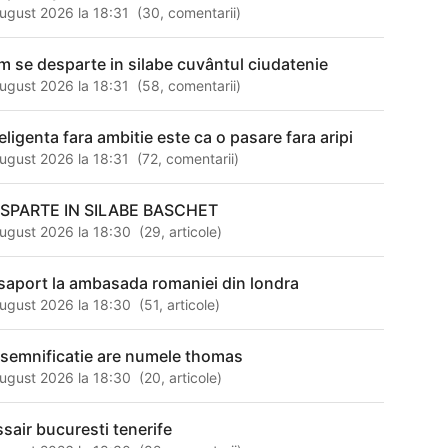
ugust 2026 la 18:31
(
30
,
comentarii
)
m se desparte in silabe cuvântul ciudatenie
ugust 2026 la 18:31
(
58
,
comentarii
)
teligenta fara ambitie este ca o pasare fara aripi
ugust 2026 la 18:31
(
72
,
comentarii
)
SPARTE IN SILABE BASCHET
ugust 2026 la 18:30
(
29
,
articole
)
saport la ambasada romaniei din londra
ugust 2026 la 18:30
(
51
,
articole
)
 semnificatie are numele thomas
ugust 2026 la 18:30
(
20
,
articole
)
ssair bucuresti tenerife