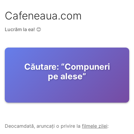
Cafeneaua.com
Lucrăm la ea! 😊
Căutare:
“
Compuneri
pe alese
”
Deocamdată, aruncați o privire la
filmele zilei
: