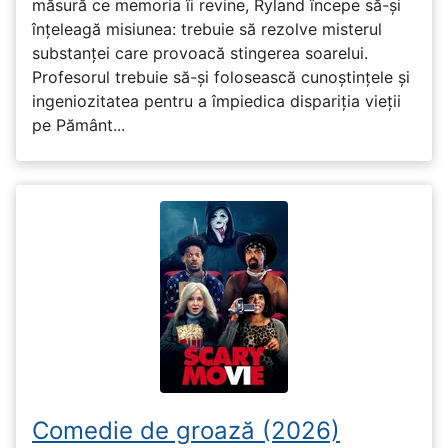
măsură ce memoria îi revine, Ryland începe să-și
înțeleagă misiunea: trebuie să rezolve misterul
substanței care provoacă stingerea soarelui.
Profesorul trebuie să-și folosească cunoștințele și
ingeniozitatea pentru a împiedica dispariția vieții
pe Pământ...
Comedie de groază (2026)