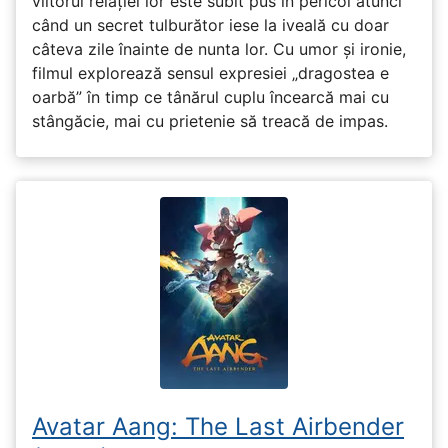
viitorul relației lor este subit pus în pericol atunci
când un secret tulburător iese la iveală cu doar
câteva zile înainte de nunta lor. Cu umor și ironie,
filmul explorează sensul expresiei „dragostea e
oarbă” în timp ce tânărul cuplu încearcă mai cu
stângăcie, mai cu prietenie să treacă de impas.
Avatar Aang: The Last Airbender