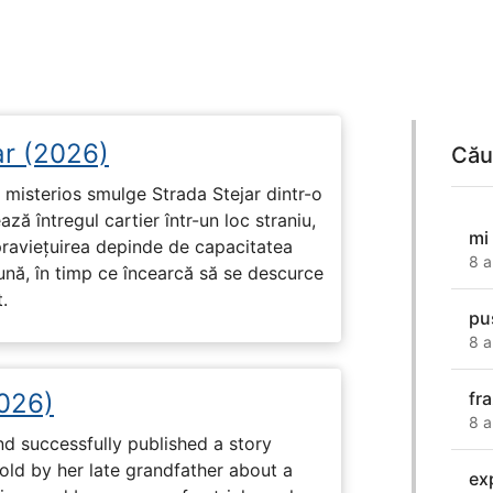
ar (2026)
Cău
misterios smulge Strada Stejar dintr-o
ză întregul cartier într-un loc straniu,
mi
praviețuirea depinde de capacitatea
8 a
nă, în timp ce încearcă să se descurce
.
pu
8 a
2026)
fr
8 a
nd successfully published a story
old by her late grandfather about a
exp