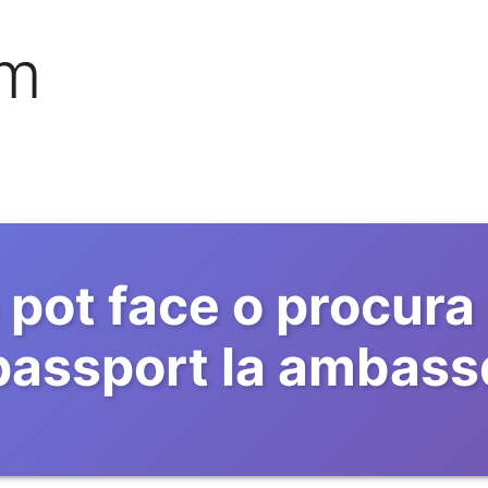
om
pot face o procura 
 passport la ambas