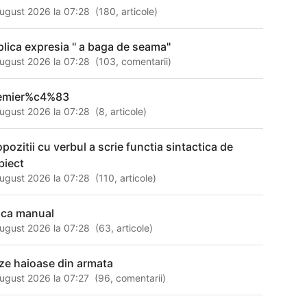
ugust 2026 la 07:28
(
180
,
articole
)
plica expresia '' a baga de seama''
ugust 2026 la 07:28
(
103
,
comentarii
)
emier%c4%83
ugust 2026 la 07:28
(
8
,
articole
)
opozitii cu verbul a scrie functia sintactica de
biect
ugust 2026 la 07:28
(
110
,
articole
)
zica manual
ugust 2026 la 07:28
(
63
,
articole
)
ze haioase din armata
ugust 2026 la 07:27
(
96
,
comentarii
)