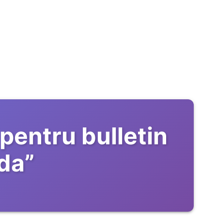
pentru bulletin
sda
”