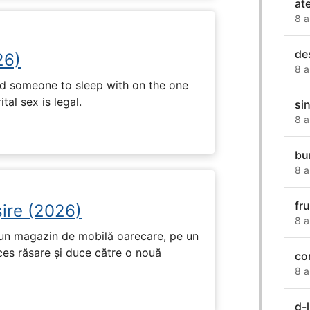
ate
8 a
de
26)
8 a
nd someone to sleep with on the one
tal sex is legal.
si
8 a
bu
8 a
fr
ire (2026)
8 a
r-un magazin de mobilă oarecare, pe un
ces răsare și duce către o nouă
co
8 a
d-l