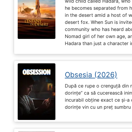
wild child called Hadara, who
he becomes separated from his
in the desert amid a host of wi
desert fox. When Sun is invite
community who has heard abo
Nomad girl of her own age, a
Hadara than just a character i
Obsesia (2026)
După ce rupe o crenguță din m
dorințe” ca să cucerească ini
incurabil obține exact ce și-a
dorințe vin cu un preț sumbru ș