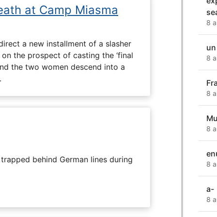
ex
eath at Camp Miasma
se
8 a
direct a new installment of a slasher
un
 on the prospect of casting the ‘final
8 a
, and the two women descend into a
.
Fr
8 a
Mu
8 a
en
s trapped behind German lines during
8 a
a-
8 a