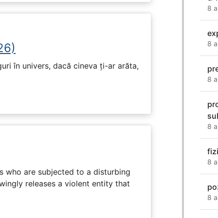
8 a
ex
8 a
26)
ri în univers, dacă cineva ți-ar arăta,
pr
8 a
pr
su
8 a
fi
8 a
s who are subjected to a disturbing
ingly releases a violent entity that
po
8 a