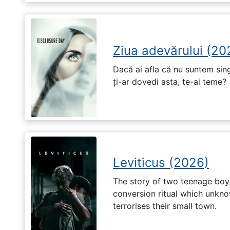
Ziua adevărului (20
Dacă ai afla că nu suntem singu
ți-ar dovedi asta, te-ai teme?
Leviticus (2026)
The story of two teenage boy
conversion ritual which unknow
terrorises their small town.