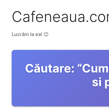
Cafeneaua.c
Lucrăm la ea! 😊
Căutare:
“
Cum 
si