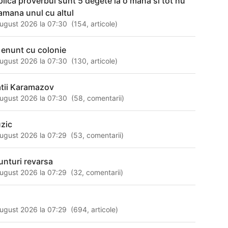
plica proverbul sunt 5 degete la o mana si tot nu
amana unul cu altul
ugust 2026 la 07:30
(
154
,
articole
)
 enunt cu colonie
ugust 2026 la 07:30
(
130
,
articole
)
atii Karamazov
ugust 2026 la 07:30
(
58
,
comentarii
)
zic
ugust 2026 la 07:29
(
53
,
comentarii
)
unturi revarsa
ugust 2026 la 07:29
(
32
,
comentarii
)
ugust 2026 la 07:29
(
694
,
articole
)