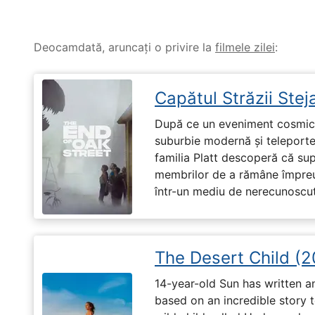
Deocamdată, aruncați o privire la
filmele zilei
:
Capătul Străzii Stej
După ce un eveniment cosmic 
suburbie modernă și teleportea
familia Platt descoperă că su
membrilor de a rămâne împreu
într-un mediu de nerecunoscut
The Desert Child (
14-year-old Sun has written a
based on an incredible story t