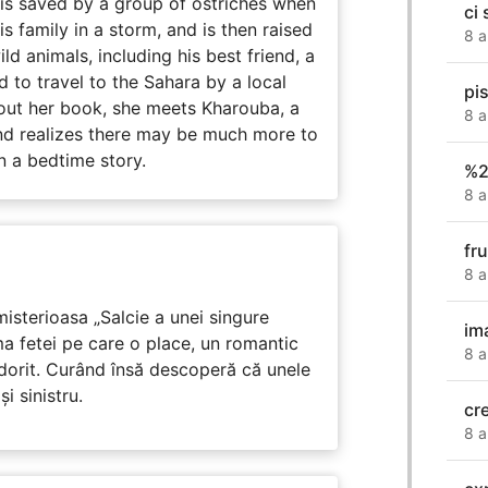
 is saved by a group of ostriches when
ci
 family in a storm, and is then raised
8 a
ld animals, including his best friend, a
d to travel to the Sahara by a local
pis
ut her book, she meets Kharouba, a
8 a
nd realizes there may be much more to
n a bedtime story.
%2
8 a
fr
8 a
isterioasa „Salcie a unei singure
im
ma fetei pe care o place, un romantic
8 a
 dorit. Curând însă descoperă că unele
i sinistru.
cr
8 a