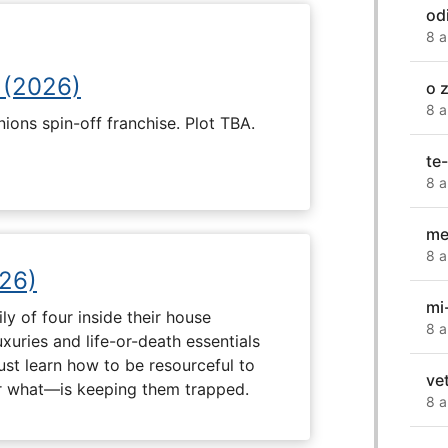
od
8 a
 (2026)
o 
8 a
nions spin-off franchise. Plot TBA.
te-
8 a
me
8 a
26)
mi
ly of four inside their house
8 a
uxuries and life-or-death essentials
ust learn how to be resourceful to
ve
 what—is keeping them trapped.
8 a