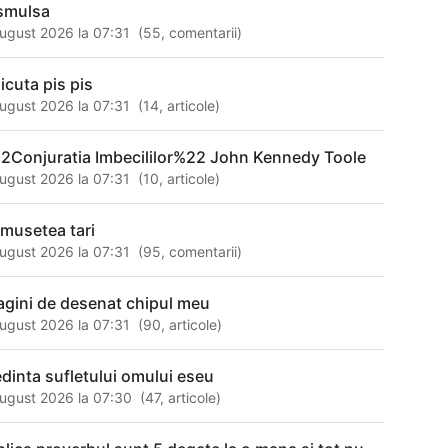
 smulsa
ugust 2026 la 07:31
(
55
,
comentarii
)
icuta pis pis
ugust 2026 la 07:31
(
14
,
articole
)
2Conjuratia Imbecililor%22 John Kennedy Toole
ugust 2026 la 07:31
(
10
,
articole
)
umusetea tari
ugust 2026 la 07:31
(
95
,
comentarii
)
agini de desenat chipul meu
ugust 2026 la 07:31
(
90
,
articole
)
edinta sufletului omului eseu
ugust 2026 la 07:30
(
47
,
articole
)