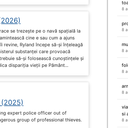
to
8 a
 (2026)
pr
8 a
race se trezește pe o navă spațială la
i amintească cine e sau cum a ajuns
mu
i revine, Ryland începe să-și înțeleagă
8 a
misterul substanței care provoacă
trebuie să-și folosească cunoștințele și
fol
ca dispariția vieții pe Pământ...
8 a
ar
8 a
 (2025)
vi
ng expert police officer out of
si
ngerous group of professional thieves.
8 a