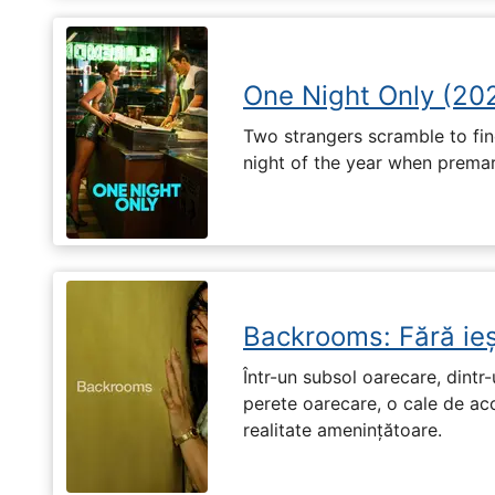
One Night Only (20
Two strangers scramble to fi
night of the year when premari
Backrooms: Fără ieș
Într-un subsol oarecare, dint
perete oarecare, o cale de ac
realitate amenințătoare.