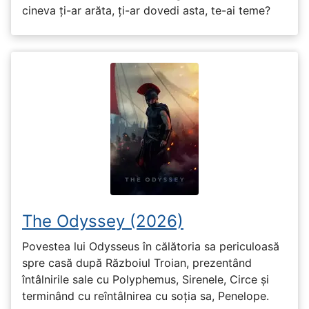
cineva ți-ar arăta, ți-ar dovedi asta, te-ai teme?
The Odyssey (2026)
Povestea lui Odysseus în călătoria sa periculoasă
spre casă după Războiul Troian, prezentând
întâlnirile sale cu Polyphemus, Sirenele, Circe și
terminând cu reîntâlnirea cu soția sa, Penelope.