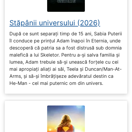
Stăpânii universului (2026)
După ce sunt separați timp de 15 ani, Sabia Puterii
îl conduce pe prințul Adam înapoi în Eternia, unde
descoperă că patria sa a fost distrusă sub domnia
malefică a lui Skeletor. Pentru a-și salva familia și
lumea, Adam trebuie să-și unească forțele cu cei
mai apropiați aliați ai săi, Teela și Duncan/Man-At-
Arms, și să-și îmbrățișeze adevăratul destin ca
He-Man - cel mai puternic om din univers.