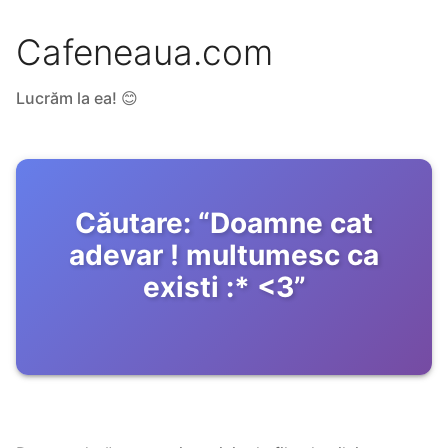
Cafeneaua.com
Lucrăm la ea! 😊
Căutare:
“
Doamne cat
adevar ! multumesc ca
existi :* <3
”