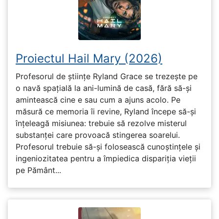
Proiectul Hail Mary (2026)
Profesorul de științe Ryland Grace se trezește pe
o navă spațială la ani-lumină de casă, fără să-și
amintească cine e sau cum a ajuns acolo. Pe
măsură ce memoria îi revine, Ryland începe să-și
înțeleagă misiunea: trebuie să rezolve misterul
substanței care provoacă stingerea soarelui.
Profesorul trebuie să-și folosească cunoștințele și
ingeniozitatea pentru a împiedica dispariția vieții
pe Pământ...