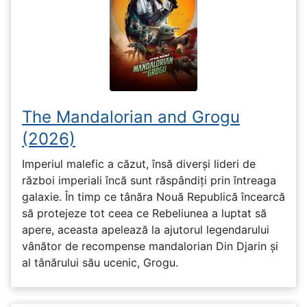
The Mandalorian and Grogu
(2026)
Imperiul malefic a căzut, însă diverși lideri de
război imperiali încă sunt răspândiți prin întreaga
galaxie. În timp ce tânăra Nouă Republică încearcă
să protejeze tot ceea ce Rebeliunea a luptat să
apere, aceasta apelează la ajutorul legendarului
vânător de recompense mandalorian Din Djarin și
al tânărului său ucenic, Grogu.