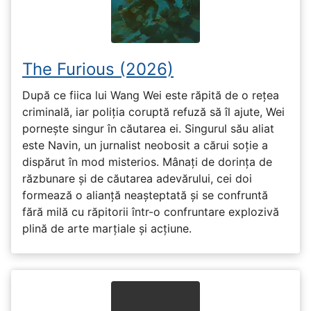
The Furious (2026)
După ce fiica lui Wang Wei este răpită de o rețea
criminală, iar poliția coruptă refuză să îl ajute, Wei
pornește singur în căutarea ei. Singurul său aliat
este Navin, un jurnalist neobosit a cărui soție a
dispărut în mod misterios. Mânați de dorința de
răzbunare și de căutarea adevărului, cei doi
formează o alianță neașteptată și se confruntă
fără milă cu răpitorii într-o confruntare explozivă
plină de arte marțiale și acțiune.