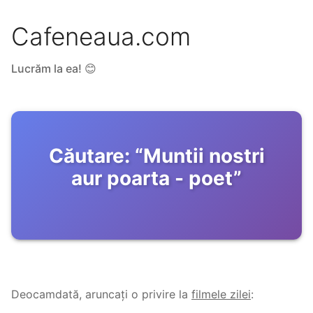
Cafeneaua.com
Lucrăm la ea! 😊
Căutare:
“
Muntii nostri
aur poarta - poet
”
Deocamdată, aruncați o privire la
filmele zilei
: