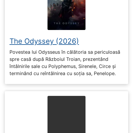
The Odyssey (2026)
Povestea lui Odysseus în călătoria sa periculoasă
spre casă după Războiul Troian, prezentând
întâlnirile sale cu Polyphemus, Sirenele, Circe și
terminând cu reîntâlnirea cu soția sa, Penelope.