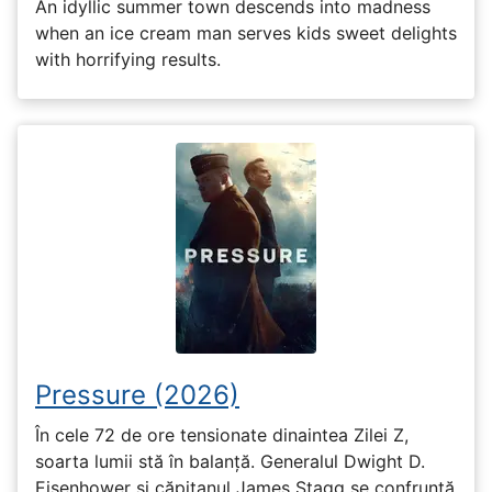
An idyllic summer town descends into madness
when an ice cream man serves kids sweet delights
with horrifying results.
Pressure (2026)
În cele 72 de ore tensionate dinaintea Zilei Z,
soarta lumii stă în balanță. Generalul Dwight D.
Eisenhower și căpitanul James Stagg se confruntă