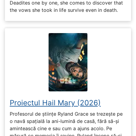
Deadites one by one, she comes to discover that
the vows she took in life survive even in death.
Proiectul Hail Mary (2026)
Profesorul de științe Ryland Grace se trezește pe
o navă spațială la ani-lumină de casă, fără să-și
amintească cine e sau cum a ajuns acolo. Pe
măsură ce memoria îi revine, Ryland începe să-și