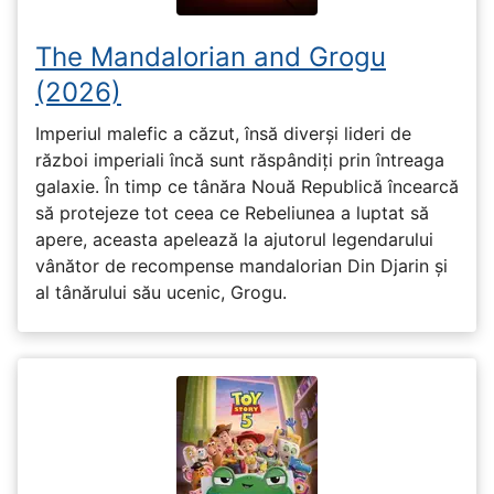
The Mandalorian and Grogu
(2026)
Imperiul malefic a căzut, însă diverși lideri de
război imperiali încă sunt răspândiți prin întreaga
galaxie. În timp ce tânăra Nouă Republică încearcă
să protejeze tot ceea ce Rebeliunea a luptat să
apere, aceasta apelează la ajutorul legendarului
vânător de recompense mandalorian Din Djarin și
al tânărului său ucenic, Grogu.