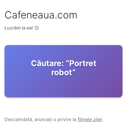
Cafeneaua.com
Lucrăm la ea! 😊
Căutare:
“
Portret
robot
”
Deocamdată, aruncați o privire la
filmele zilei
: