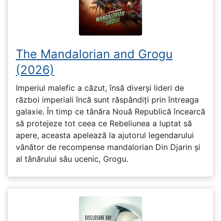
The Mandalorian and Grogu
(2026)
Imperiul malefic a căzut, însă diverși lideri de
război imperiali încă sunt răspândiți prin întreaga
galaxie. În timp ce tânăra Nouă Republică încearcă
să protejeze tot ceea ce Rebeliunea a luptat să
apere, aceasta apelează la ajutorul legendarului
vânător de recompense mandalorian Din Djarin și
al tânărului său ucenic, Grogu.