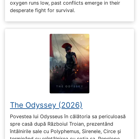
oxygen runs low, past conflicts emerge in their
desperate fight for survival.
The Odyssey (2026)
Povestea lui Odysseus în călătoria sa periculoasă
spre casă după Războiul Troian, prezentând
întâlnirile sale cu Polyphemus, Sirenele, Circe și
terminând cu reîntâlnirea cu soția sa, Penelope.