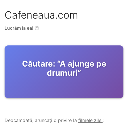
Cafeneaua.com
Lucrăm la ea! 😊
Căutare:
“
A ajunge pe
drumuri
”
Deocamdată, aruncați o privire la
filmele zilei
: