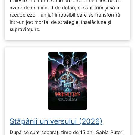
trăiește în umbră. Când un despot nemilos fură o
avere de un miliard de dolari, ei sunt trimiși să o
recupereze – un jaf imposibil care se transformă
într-un joc mortal de strategie, înșelăciune și
supraviețuire.
Stăpânii universului (2026)
După ce sunt separați timp de 15 ani, Sabia Puterii