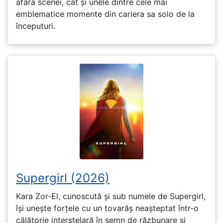
afara scenei, cât și unele dintre cele mai
emblematice momente din cariera sa solo de la
începuturi.
Supergirl (2026)
Kara Zor-El, cunoscută și sub numele de Supergirl,
își unește forțele cu un tovarăș neașteptat într-o
călătorie interstelară în semn de răzbunare și