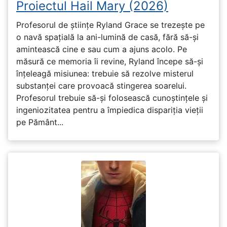
Proiectul Hail Mary (2026)
Profesorul de științe Ryland Grace se trezește pe
o navă spațială la ani-lumină de casă, fără să-și
amintească cine e sau cum a ajuns acolo. Pe
măsură ce memoria îi revine, Ryland începe să-și
înțeleagă misiunea: trebuie să rezolve misterul
substanței care provoacă stingerea soarelui.
Profesorul trebuie să-și folosească cunoștințele și
ingeniozitatea pentru a împiedica dispariția vieții
pe Pământ...