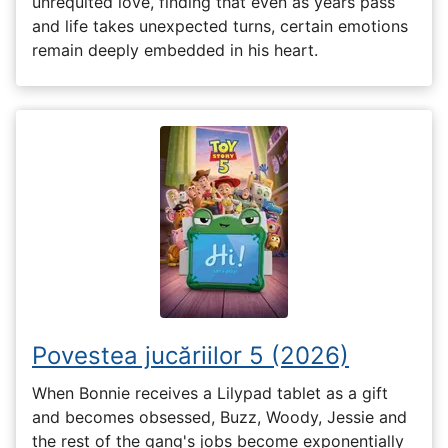
unrequited love, finding that even as years pass
and life takes unexpected turns, certain emotions
remain deeply embedded in his heart.
Povestea jucăriilor 5 (2026)
When Bonnie receives a Lilypad tablet as a gift
and becomes obsessed, Buzz, Woody, Jessie and
the rest of the gang's jobs become exponentially