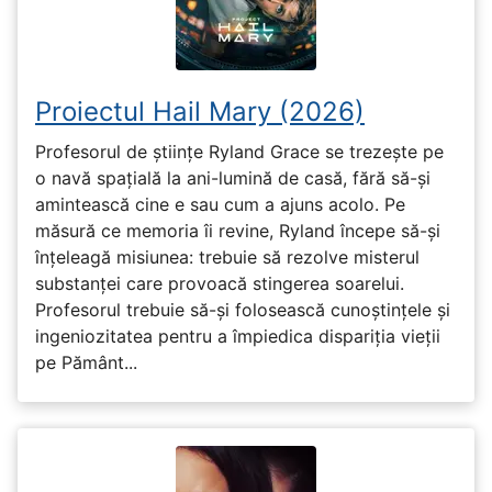
Proiectul Hail Mary (2026)
Profesorul de științe Ryland Grace se trezește pe
o navă spațială la ani-lumină de casă, fără să-și
amintească cine e sau cum a ajuns acolo. Pe
măsură ce memoria îi revine, Ryland începe să-și
înțeleagă misiunea: trebuie să rezolve misterul
substanței care provoacă stingerea soarelui.
Profesorul trebuie să-și folosească cunoștințele și
ingeniozitatea pentru a împiedica dispariția vieții
pe Pământ...