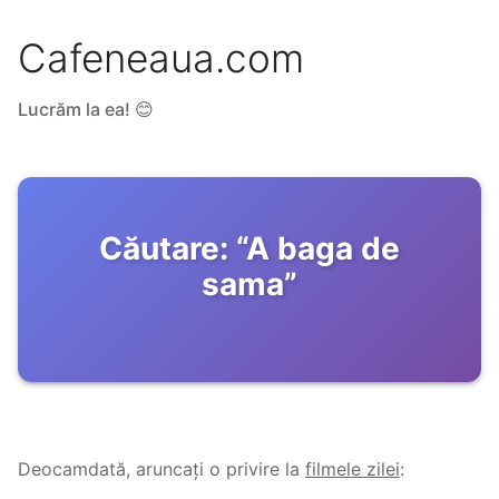
Cafeneaua.com
Lucrăm la ea! 😊
Căutare:
“
A baga de
sama
”
Deocamdată, aruncați o privire la
filmele zilei
: