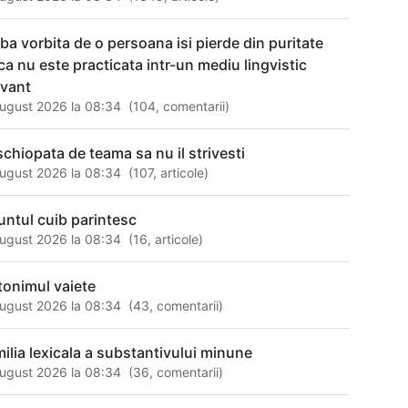
mba vorbita de o persoana isi pierde din puritate
ca nu este practicata intr-un mediu lingvistic
evant
ugust 2026 la 08:34
(
104
,
comentarii
)
 schiopata de teama sa nu il strivesti
ugust 2026 la 08:34
(
107
,
articole
)
untul cuib parintesc
ugust 2026 la 08:34
(
16
,
articole
)
tonimul vaiete
ugust 2026 la 08:34
(
43
,
comentarii
)
milia lexicala a substantivului minune
ugust 2026 la 08:34
(
36
,
comentarii
)