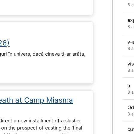
8 a
ex
8 a
26)
v-
8 a
ri în univers, dacă cineva ți-ar arăta,
vis
8 a
a
8 a
eath at Camp Miasma
Od
8 a
direct a new installment of a slasher
 on the prospect of casting the ‘final
cu