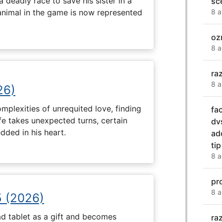
deadly race to save his sister in a
sc
animal in the game is now represented
8 a
oz
8 a
ra
8 a
26)
plexities of unrequited love, finding
fa
fe takes unexpected turns, certain
dv
ded in his heart.
ad
tip
8 a
pr
8 a
5 (2026)
d tablet as a gift and becomes
ra