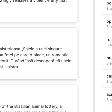
ingly releases a violent entity that
bo
8 a
op
8 a
ros
8 a
isterioasa „Salcie a unei singure
ma fetei pe care o place, un romantic
bu
 dorit. Curând însă descoperă că unele
8 a
i sinistru.
ca
8 a
ac
8 a
 of the Brazilian animal lottery, a