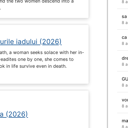
, and the two women descend into a
8 a
.
sa
8 a
ca 
urile iadului (2026)
8 a
ath, a woman seeks solace with her in-
dr
Deadites one by one, she comes to
8 a
k in life survive even in death.
GU
8 a
vo
8 a
a (2026)
ma
8 a