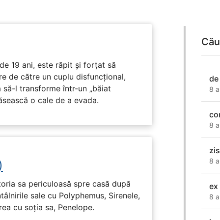
Cău
e 19 ani, este răpit și forțat să
e de către un cuplu disfuncțional,
de
 să-l transforme într-un „băiat
8 a
ăsească o cale de a evada.
co
8 a
zis
8 a
)
toria sa periculoasă spre casă după
ex 
tâlnirile sale cu Polyphemus, Sirenele,
8 a
irea cu soția sa, Penelope.