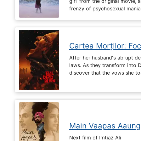
girl’ from the original movie
frenzy of psychosexual mania
Cartea Morților: Foc
After her husband's abrupt de
laws. As they transform into 
discover that the vows she too
Main Vaapas Aaung
Next film of Imtiaz Ali