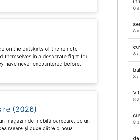
in
8 a
se
8 a
cuv
e on the outskirts of the remote
8 a
d themselves in a desperate fight for
ey have never encountered before.
ba
8 a
VI
8 a
ire (2026)
cu
r-un magazin de mobilă oarecare, pe un
8 a
ces răsare și duce către o nouă
de