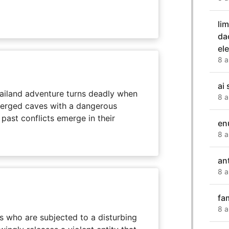
li
da
el
8 a
ai
hailand adventure turns deadly when
8 a
erged caves with a dangerous
past conflicts emerge in their
en
8 a
an
8 a
fa
8 a
s who are subjected to a disturbing