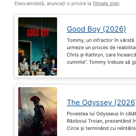
Deocamdată, aruncați o privire la
filmele zilei
:
Good Boy (2026)
Tommy, un infractor în vârstă d
urmeze un proces de reabilitar
Chris și Kathryn, care încearcă
cuminte”. Tommy trebuie să g
The Odyssey (2026
Povestea lui Odysseus în călă
Războiul Troian, prezentând în
Circe și terminând cu reîntâln