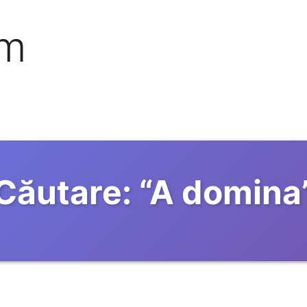
om
Căutare:
“
A domina