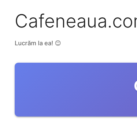
Cafeneaua.c
Lucrăm la ea! 😊