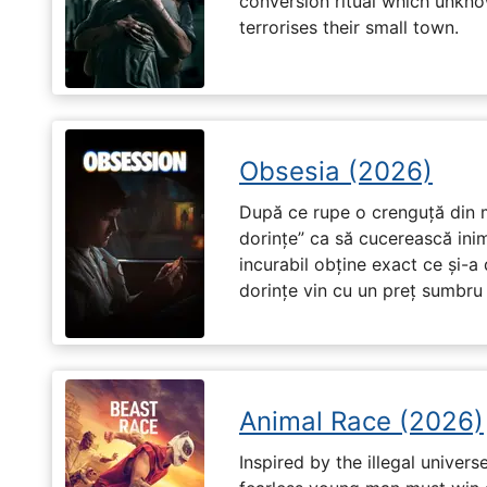
conversion ritual which unknow
terrorises their small town.
Obsesia (2026)
După ce rupe o crenguță din m
dorințe” ca să cucerească ini
incurabil obține exact ce și-a
dorințe vin cu un preț sumbru ș
Animal Race (2026)
Inspired by the illegal universe