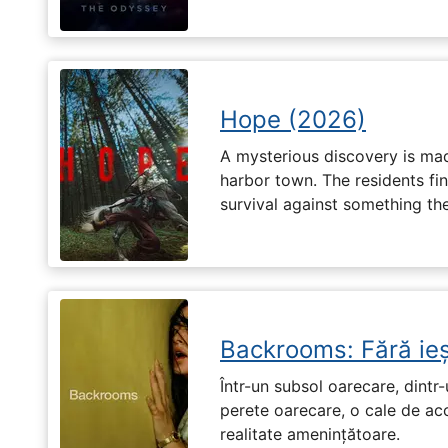
Hope (2026)
A mysterious discovery is mad
harbor town. The residents fin
survival against something th
Backrooms: Fără ieș
Într-un subsol oarecare, dint
perete oarecare, o cale de ac
realitate amenințătoare.