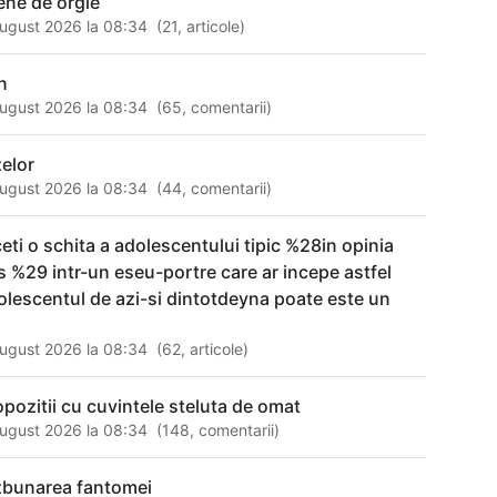
ene de orgie
ugust 2026 la 08:34
(
21
,
articole
)
n
ugust 2026 la 08:34
(
65
,
comentarii
)
zelor
ugust 2026 la 08:34
(
44
,
comentarii
)
ceti o schita a adolescentului tipic %28in opinia
s %29 intr-un eseu-portre care ar incepe astfel
olescentul de azi-si dintotdeyna poate este un
ugust 2026 la 08:34
(
62
,
articole
)
opozitii cu cuvintele steluta de omat
ugust 2026 la 08:34
(
148
,
comentarii
)
zbunarea fantomei