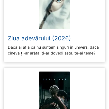
Ziua adevărului (2026)
Dacă ai afla că nu suntem singuri în univers, dacă
cineva ți-ar arăta, ți-ar dovedi asta, te-ai teme?