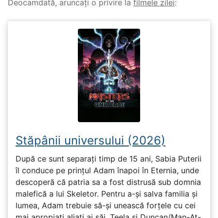
Deocamdată, aruncați o privire la
filmele zilei
:
Stăpânii universului (2026)
După ce sunt separați timp de 15 ani, Sabia Puterii
îl conduce pe prințul Adam înapoi în Eternia, unde
descoperă că patria sa a fost distrusă sub domnia
malefică a lui Skeletor. Pentru a-și salva familia și
lumea, Adam trebuie să-și unească forțele cu cei
mai apropiați aliați ai săi, Teela și Duncan/Man-At-