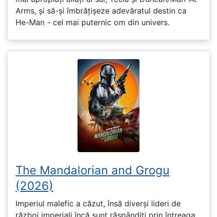
Arms, și să-și îmbrățișeze adevăratul destin ca
He-Man - cel mai puternic om din univers.
The Mandalorian and Grogu
(2026)
Imperiul malefic a căzut, însă diverși lideri de
război imperiali încă sunt răspândiți prin întreaga