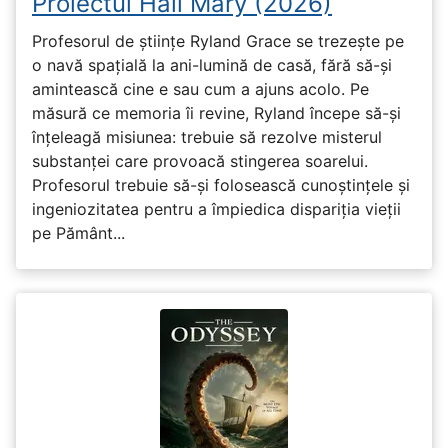
Proiectul Hail Mary (2026)
Profesorul de științe Ryland Grace se trezește pe
o navă spațială la ani-lumină de casă, fără să-și
amintească cine e sau cum a ajuns acolo. Pe
măsură ce memoria îi revine, Ryland începe să-și
înțeleagă misiunea: trebuie să rezolve misterul
substanței care provoacă stingerea soarelui.
Profesorul trebuie să-și folosească cunoștințele și
ingeniozitatea pentru a împiedica dispariția vieții
pe Pământ...