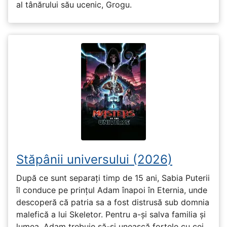
al tânărului său ucenic, Grogu.
Stăpânii universului (2026)
După ce sunt separați timp de 15 ani, Sabia Puterii
îl conduce pe prințul Adam înapoi în Eternia, unde
descoperă că patria sa a fost distrusă sub domnia
malefică a lui Skeletor. Pentru a-și salva familia și
lumea, Adam trebuie să-și unească forțele cu cei