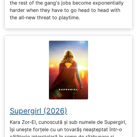
the rest of the gang's jobs become exponentially
harder when they have to go head to head with
the all-new threat to playtime.
Supergirl (2026)
Kara Zor-El, cunoscută și sub numele de Supergirl,
își unește forțele cu un tovarăș neașteptat într-o
călătorie interstelară în semn de răzbunare și