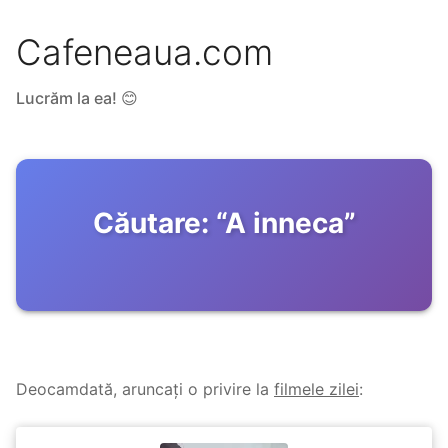
Cafeneaua.com
Lucrăm la ea! 😊
Căutare:
“
A inneca
”
Deocamdată, aruncați o privire la
filmele zilei
: