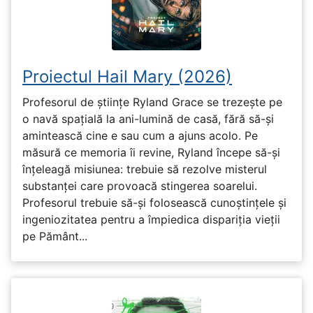
Proiectul Hail Mary (2026)
Profesorul de științe Ryland Grace se trezește pe
o navă spațială la ani-lumină de casă, fără să-și
amintească cine e sau cum a ajuns acolo. Pe
măsură ce memoria îi revine, Ryland începe să-și
înțeleagă misiunea: trebuie să rezolve misterul
substanței care provoacă stingerea soarelui.
Profesorul trebuie să-și folosească cunoștințele și
ingeniozitatea pentru a împiedica dispariția vieții
pe Pământ...