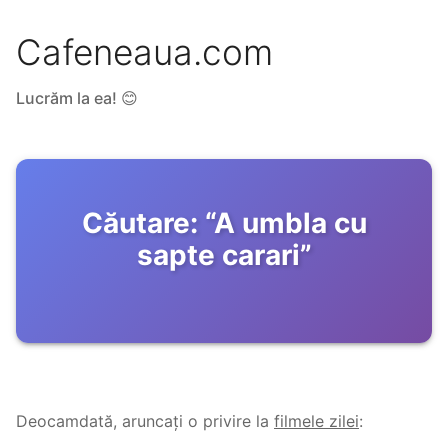
Cafeneaua.com
Lucrăm la ea! 😊
Căutare:
“
A umbla cu
sapte carari
”
Deocamdată, aruncați o privire la
filmele zilei
: