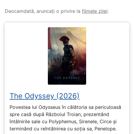
Deocamdată, aruncați o privire la
filmele zilei
:
The Odyssey (2026)
Povestea lui Odysseus în călătoria sa periculoasă
spre casă după Războiul Troian, prezentând
întâlnirile sale cu Polyphemus, Sirenele, Circe și
terminând cu reîntâlnirea cu soția sa, Penelope.