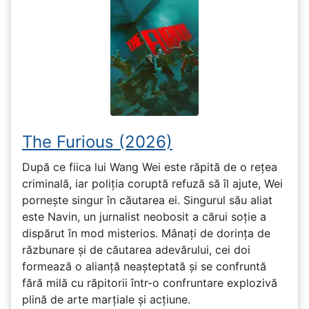
The Furious (2026)
După ce fiica lui Wang Wei este răpită de o rețea
criminală, iar poliția coruptă refuză să îl ajute, Wei
pornește singur în căutarea ei. Singurul său aliat
este Navin, un jurnalist neobosit a cărui soție a
dispărut în mod misterios. Mânați de dorința de
răzbunare și de căutarea adevărului, cei doi
formează o alianță neașteptată și se confruntă
fără milă cu răpitorii într-o confruntare explozivă
plină de arte marțiale și acțiune.