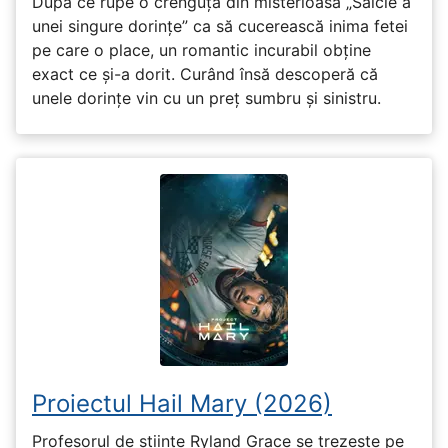
După ce rupe o crenguță din misterioasa „Salcie a
unei singure dorințe” ca să cucerească inima fetei
pe care o place, un romantic incurabil obține
exact ce și-a dorit. Curând însă descoperă că
unele dorințe vin cu un preț sumbru și sinistru.
Proiectul Hail Mary (2026)
Profesorul de științe Ryland Grace se trezește pe