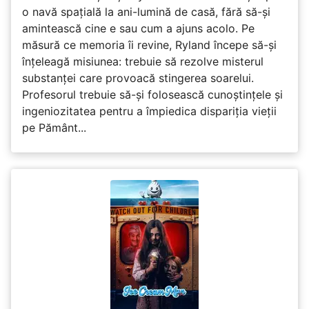
o navă spațială la ani-lumină de casă, fără să-și
amintească cine e sau cum a ajuns acolo. Pe
măsură ce memoria îi revine, Ryland începe să-și
înțeleagă misiunea: trebuie să rezolve misterul
substanței care provoacă stingerea soarelui.
Profesorul trebuie să-și folosească cunoștințele și
ingeniozitatea pentru a împiedica dispariția vieții
pe Pământ...