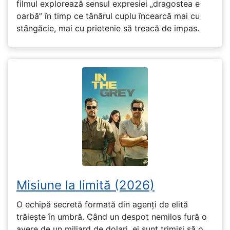
filmul explorează sensul expresiei „dragostea e
oarbă” în timp ce tânărul cuplu încearcă mai cu
stângăcie, mai cu prietenie să treacă de impas.
Misiune la limită (2026)
O echipă secretă formată din agenți de elită
trăiește în umbră. Când un despot nemilos fură o
avere de un miliard de dolari, ei sunt trimiși să o