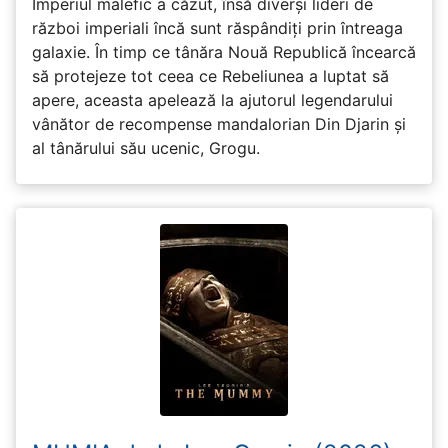
Imperiul malefic a căzut, însă diverși lideri de
război imperiali încă sunt răspândiți prin întreaga
galaxie. În timp ce tânăra Nouă Republică încearcă
să protejeze tot ceea ce Rebeliunea a luptat să
apere, aceasta apelează la ajutorul legendarului
vânător de recompense mandalorian Din Djarin și
al tânărului său ucenic, Grogu.