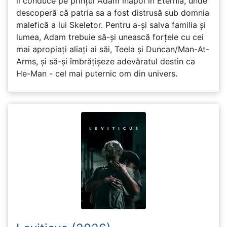
îl conduce pe prințul Adam înapoi în Eternia, unde
descoperă că patria sa a fost distrusă sub domnia
malefică a lui Skeletor. Pentru a-și salva familia și
lumea, Adam trebuie să-și unească forțele cu cei
mai apropiați aliați ai săi, Teela și Duncan/Man-At-
Arms, și să-și îmbrățișeze adevăratul destin ca
He-Man - cel mai puternic om din univers.