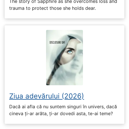
The story of Sapphire as she overcomes loss and
trauma to protect those she holds dear.
Ziua adevărului (2026)
Dacă ai afla că nu suntem singuri în univers, dacă
cineva ți-ar arăta, ți-ar dovedi asta, te-ai teme?