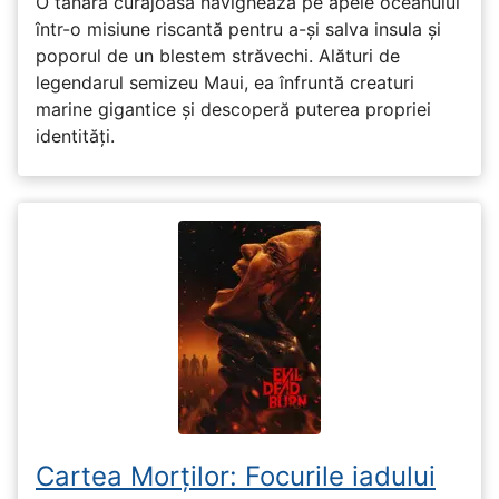
O tânără curajoasă navighează pe apele oceanului
într-o misiune riscantă pentru a-și salva insula și
poporul de un blestem străvechi. Alături de
legendarul semizeu Maui, ea înfruntă creaturi
marine gigantice și descoperă puterea propriei
identități.
Cartea Morților: Focurile iadului