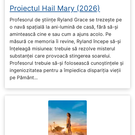
Proiectul Hail Mary (2026)
Profesorul de științe Ryland Grace se trezește pe
o navă spațială la ani-lumină de casă, fără să-și
amintească cine e sau cum a ajuns acolo. Pe
măsură ce memoria îi revine, Ryland începe să-și
înțeleagă misiunea: trebuie să rezolve misterul
substanței care provoacă stingerea soarelui.
Profesorul trebuie să-și folosească cunoștințele și
ingeniozitatea pentru a împiedica dispariția vieții
pe Pământ...