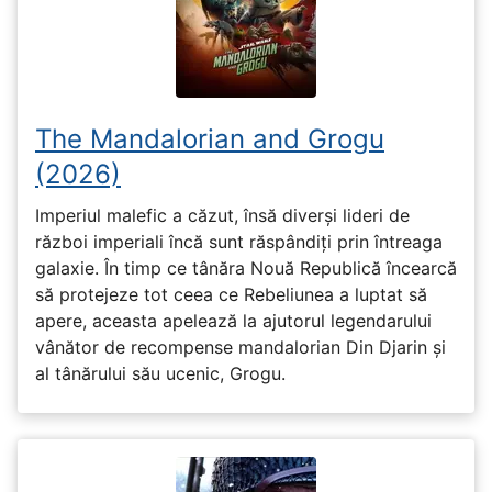
The Mandalorian and Grogu
(2026)
Imperiul malefic a căzut, însă diverși lideri de
război imperiali încă sunt răspândiți prin întreaga
galaxie. În timp ce tânăra Nouă Republică încearcă
să protejeze tot ceea ce Rebeliunea a luptat să
apere, aceasta apelează la ajutorul legendarului
vânător de recompense mandalorian Din Djarin și
al tânărului său ucenic, Grogu.