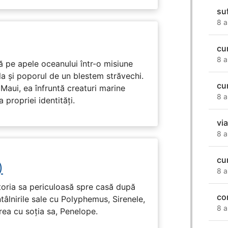
su
8 a
cu
8 a
 pe apele oceanului într-o misiune
ula și poporul de un blestem străvechi.
cu
Maui, ea înfruntă creaturi marine
8 a
propriei identități.
vi
8 a
cu
)
8 a
toria sa periculoasă spre casă după
co
tâlnirile sale cu Polyphemus, Sirenele,
8 a
irea cu soția sa, Penelope.