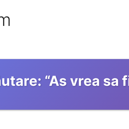
om
utare:
“
As vrea sa f