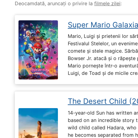
Deocamdată, aruncați o privire la
filmele zilei
:
Super Mario Galaxia
Mario, Luigi și prietenii lor să
Festivalul Stelelor, un evenim
comete și stele magice. Sărbă
Bowser Jr. atacă și o răpește 
Mario pornește într-o aventură
Luigi, de Toad și de micile cr
The Desert Child (
14-year-old Sun has written a
based on an incredible story t
wild child called Hadara, who
he becomes separated from his