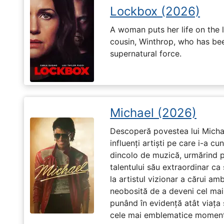
Lockbox (2026)
A woman puts her life on the l
cousin, Winthrop, who has be
supernatural force.
Michael (2026)
Descoperă povestea lui Michae
influenți artiști pe care i-a c
dincolo de muzică, urmărind p
talentului său extraordinar ca 
la artistul vizionar a cărui am
neobosită de a deveni cel mai
punând în evidență atât viața s
cele mai emblematice momente 