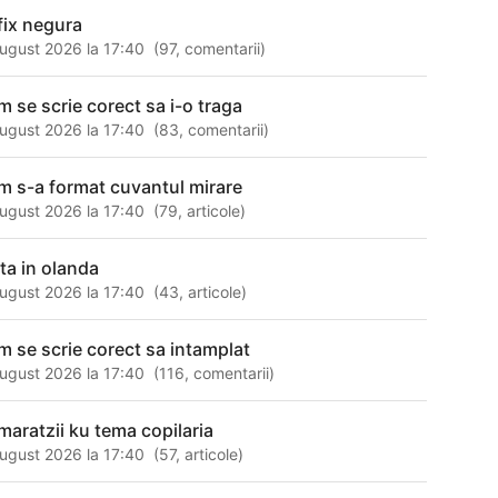
fix negura
ugust 2026 la 17:40
(
97
,
comentarii
)
m se scrie corect sa i-o traga
ugust 2026 la 17:40
(
83
,
comentarii
)
m s-a format cuvantul mirare
ugust 2026 la 17:40
(
79
,
articole
)
ata in olanda
ugust 2026 la 17:40
(
43
,
articole
)
m se scrie corect sa intamplat
ugust 2026 la 17:40
(
116
,
comentarii
)
maratzii ku tema copilaria
ugust 2026 la 17:40
(
57
,
articole
)