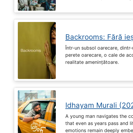
Backrooms: Fără ieș
Într-un subsol oarecare, dint
perete oarecare, o cale de ac
realitate amenințătoare.
Idhayam Murali (20
A young man navigates the com
that even as years pass and li
emotions remain deeply embed