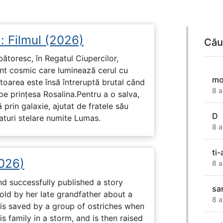
: Filmul (2026)
Cău
rbătoresc, în Regatul Ciupercilor,
ent cosmic care luminează cerul cu
mo
toarea este însă întreruptă brutal când
8 a
pe prinţesa Rosalina.Pentru a o salva,
 prin galaxie, ajutat de fratele său
D
eaturi stelare numite Lumas.
8 a
ti
2026)
8 a
nd successfully published a story
sar
old by her late grandfather about a
8 a
 is saved by a group of ostriches when
 family in a storm, and is then raised