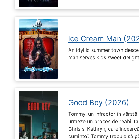
Ice Cream Man (20
An idyllic summer town desc
man serves kids sweet delights
Good Boy (2026)
Tommy, un infractor în vârstă d
urmeze un proces de reabilitar
Chris și Kathryn, care încearcă
cuminte”. Tommy trebuie să g