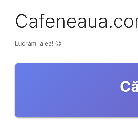
Cafeneaua.c
Lucrăm la ea! 😊
Că