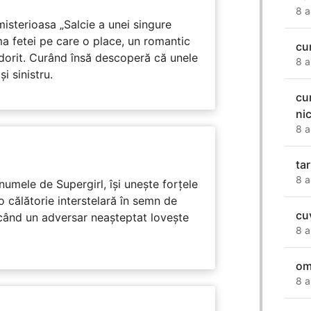
8 a
isterioasa „Salcie a unei singure
ma fetei pe care o place, un romantic
cu
 dorit. Curând însă descoperă că unele
8 a
i sinistru.
cu
ni
8 a
ta
8 a
numele de Supergirl, își unește forțele
o călătorie interstelară în semn de
cu
 când un adversar neașteptat lovește
8 a
om
8 a