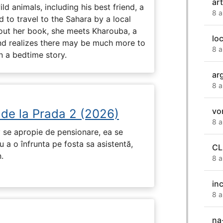
ar
ld animals, including his best friend, a
8 a
d to travel to the Sahara by a local
ut her book, she meets Kharouba, a
lo
nd realizes there may be much more to
8 a
n a bedtime story.
ar
8 a
vo
 de la Prada 2 (2026)
8 a
 se apropie de pensionare, ea se
 a o înfrunta pe fosta sa asistentă,
CL
.
8 a
inc
8 a
na