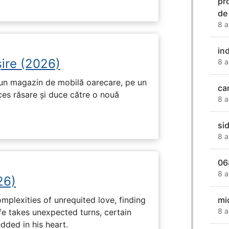
pr
de 
8 a
in
ire (2026)
8 a
r-un magazin de mobilă oarecare, pe un
can
ces răsare și duce către o nouă
8 a
si
8 a
06
8 a
26)
mi
plexities of unrequited love, finding
8 a
fe takes unexpected turns, certain
ded in his heart.