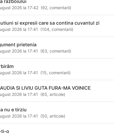
ta razboiului
ugust 2026 la 17:42
(
92
,
comentarii
)
cutiuni si expresii care sa contina cuvantul zi
ugust 2026 la 17:41
(
104
,
comentarii
)
gument prietenia
ugust 2026 la 17:41
(
63
,
comentarii
)
rbirăm
ugust 2026 la 17:41
(
15
,
comentarii
)
AUDIA SI LIVIU GUTA FURA-MA VOINICE
ugust 2026 la 17:41
(
65
,
articole
)
a nu e tirziu
ugust 2026 la 17:41
(
50
,
articole
)
-ti-o