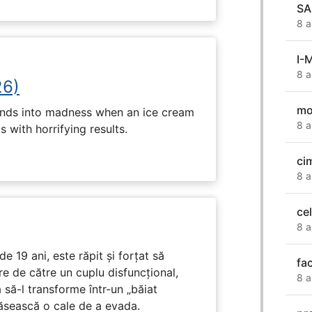
SA
8 a
I-
8 a
26)
mo
ends into madness when an ice cream
8 a
 with horrifying results.
cim
8 a
ce
8 a
e 19 ani, este răpit și forțat să
fa
e de către un cuplu disfuncțional,
8 a
 să-l transforme într-un „băiat
ăsească o cale de a evada.