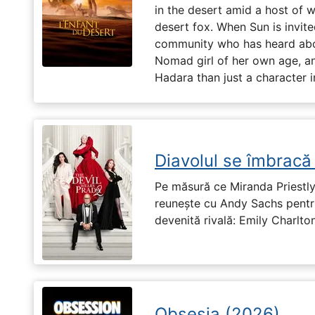
in the desert amid a host of wi
desert fox. When Sun is invite
community who has heard abo
Nomad girl of her own age, a
Hadara than just a character i
Diavolul se îmbracă
Pe măsură ce Miranda Priestly
reunește cu Andy Sachs pentru
devenită rivală: Emily Charlton
Obsesia (2026)