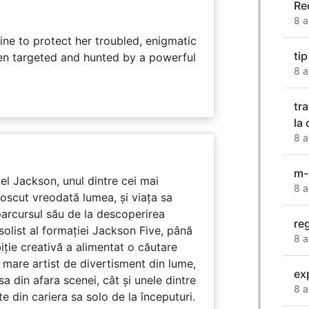
Re
8 a
ine to protect her troubled, enigmatic
ti
en targeted and hunted by a powerful
8 a
tr
la 
8 a
m-
l Jackson, unul dintre cei mai
8 a
unoscut vreodată lumea, și viața sa
arcursul său de la descoperirea
reg
solist al formației Jackson Five, până
8 a
biție creativă a alimentat o căutare
 mare artist de divertisment din lume,
ex
a din afara scenei, cât și unele dintre
8 a
din cariera sa solo de la începuturi.