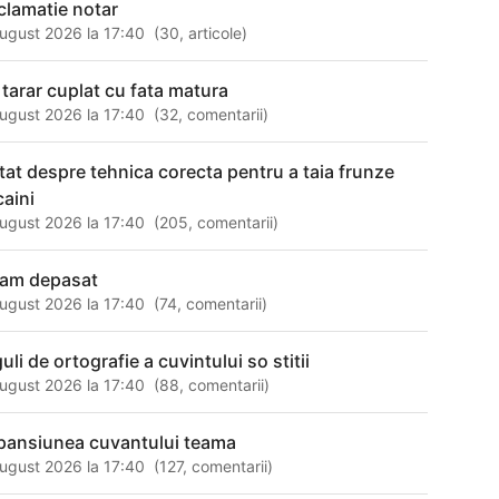
clamatie notar
ugust 2026 la 17:40
(
30
,
articole
)
p tarar cuplat cu fata matura
ugust 2026 la 17:40
(
32
,
comentarii
)
atat despre tehnica corecta pentru a taia frunze
caini
ugust 2026 la 17:40
(
205
,
comentarii
)
am depasat
ugust 2026 la 17:40
(
74
,
comentarii
)
uli de ortografie a cuvintului so stitii
ugust 2026 la 17:40
(
88
,
comentarii
)
pansiunea cuvantului teama
ugust 2026 la 17:40
(
127
,
comentarii
)