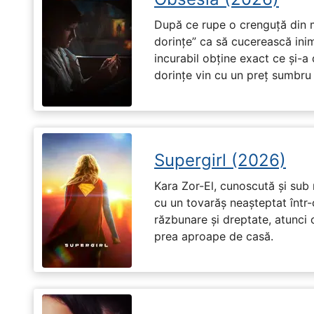
După ce rupe o crenguță din m
dorințe” ca să cucerească ini
incurabil obține exact ce și-a
dorințe vin cu un preț sumbru ș
Supergirl (2026)
Kara Zor-El, cunoscută și sub 
cu un tovarăș neașteptat într-
răzbunare și dreptate, atunci
prea aproape de casă.