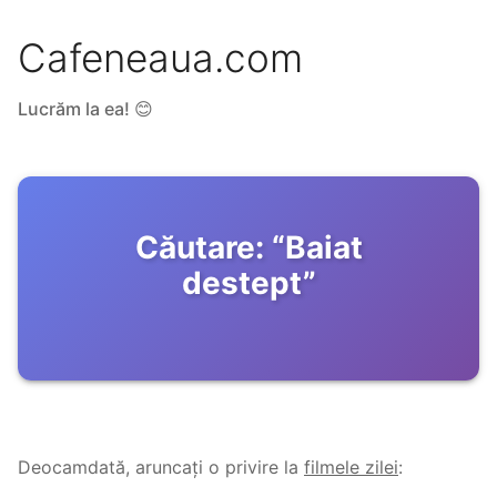
Cafeneaua.com
Lucrăm la ea! 😊
Căutare:
“
Baiat
destept
”
Deocamdată, aruncați o privire la
filmele zilei
: