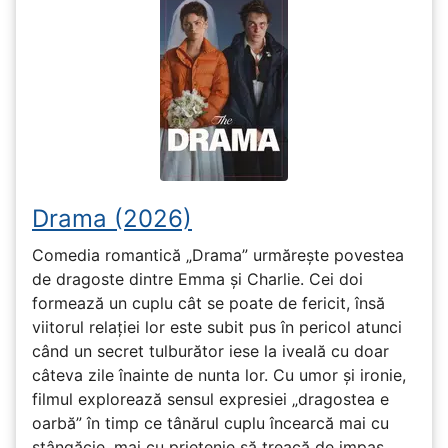
Drama (2026)
Comedia romantică „Drama” urmărește povestea
de dragoste dintre Emma și Charlie. Cei doi
formează un cuplu cât se poate de fericit, însă
viitorul relației lor este subit pus în pericol atunci
când un secret tulburător iese la iveală cu doar
câteva zile înainte de nunta lor. Cu umor și ironie,
filmul explorează sensul expresiei „dragostea e
oarbă” în timp ce tânărul cuplu încearcă mai cu
stângăcie, mai cu prietenie să treacă de impas.