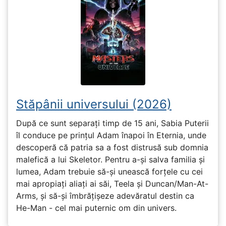
Stăpânii universului (2026)
După ce sunt separați timp de 15 ani, Sabia Puterii
îl conduce pe prințul Adam înapoi în Eternia, unde
descoperă că patria sa a fost distrusă sub domnia
malefică a lui Skeletor. Pentru a-și salva familia și
lumea, Adam trebuie să-și unească forțele cu cei
mai apropiați aliați ai săi, Teela și Duncan/Man-At-
Arms, și să-și îmbrățișeze adevăratul destin ca
He-Man - cel mai puternic om din univers.