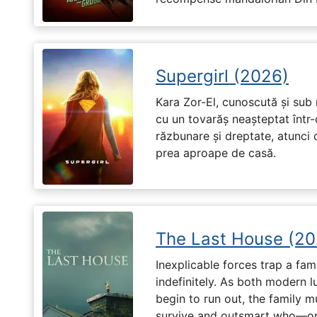
Supergirl (2026)
Kara Zor-El, cunoscută și sub 
cu un tovarăș neașteptat într-
răzbunare și dreptate, atunci
prea aproape de casă.
The Last House (20
Inexplicable forces trap a fami
indefinitely. As both modern l
begin to run out, the family m
survive and outsmart who—or