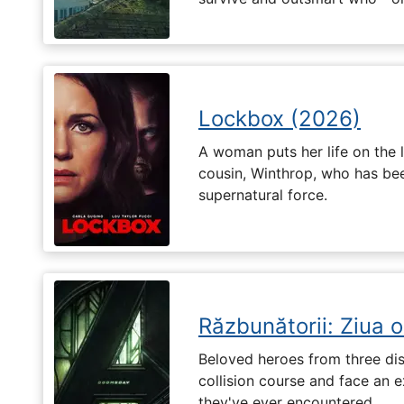
Lockbox (2026)
A woman puts her life on the l
cousin, Winthrop, who has be
supernatural force.
Răzbunătorii: Ziua 
Beloved heroes from three dis
collision course and face an ex
they've ever encountered.