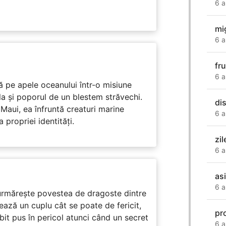
6 a
mi
6 a
fr
6 a
 pe apele oceanului într-o misiune
ula și poporul de un blestem străvechi.
dis
Maui, ea înfruntă creaturi marine
6 a
propriei identități.
zil
6 a
as
6 a
rmărește povestea de dragoste dintre
ază un cuplu cât se poate de fericit,
pr
subit pus în pericol atunci când un secret
6 a