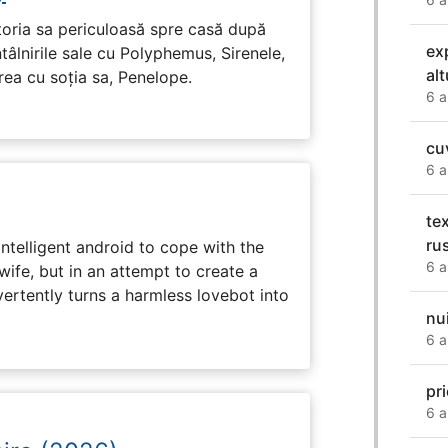
toria sa periculoasă spre casă după
ex
tâlnirile sale cu Polyphemus, Sirenele,
alt
irea cu soția sa, Penelope.
6 a
cu
6 a
te
ru
intelligent android to cope with the
6 a
wife, but in an attempt to create a
dvertently turns a harmless lovebot into
nu
6 a
pri
6 a