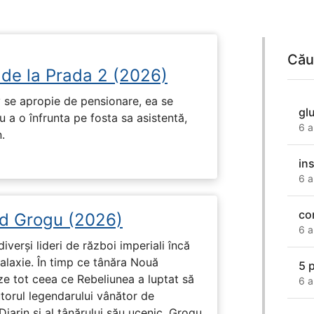
Cău
 de la Prada 2 (2026)
 se apropie de pensionare, ea se
gl
 a o înfrunta pe fosta sa asistentă,
6 a
.
ins
6 a
co
d Grogu (2026)
6 a
diverși lideri de război imperiali încă
galaxie. În timp ce tânăra Nouă
5 
ze tot ceea ce Rebeliunea a luptat să
6 a
torul legendarului vânător de
arin și al tânărului său ucenic, Grogu.