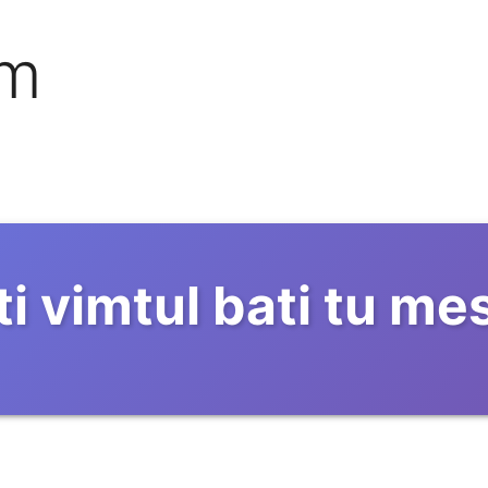
om
ti vimtul bati tu me