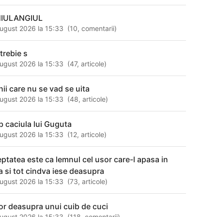
IULANGIUL
ugust 2026 la 15:33
(
10
,
comentarii
)
trebie s
ugust 2026 la 15:33
(
47
,
articole
)
hii care nu se vad se uita
ugust 2026 la 15:33
(
48
,
articole
)
b caciula lui Guguta
ugust 2026 la 15:33
(
12
,
articole
)
eptatea este ca lemnul cel usor care-l apasa in
a si tot cindva iese deasupra
ugust 2026 la 15:33
(
73
,
articole
)
or deasupra unui cuib de cuci
ugust 2026 la 15:33
(
118
,
comentarii
)