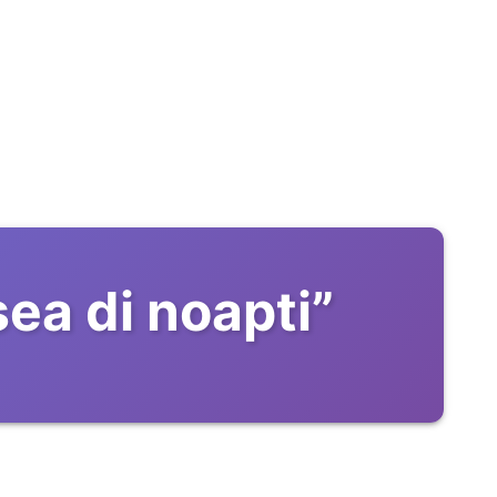
sea di noapti
”