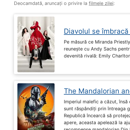
Deocamdată, aruncați o privire la
filmele zilei
:
Diavolul se îmbracă
Pe măsură ce Miranda Priestly
reunește cu Andy Sachs pentru
devenită rivală: Emily Charlton
The Mandalorian an
Imperiul malefic a căzut, însă 
sunt răspândiți prin întreaga 
Republică încearcă să proteje
apere, aceasta apelează la aju
recompense mandalorian Din Dj