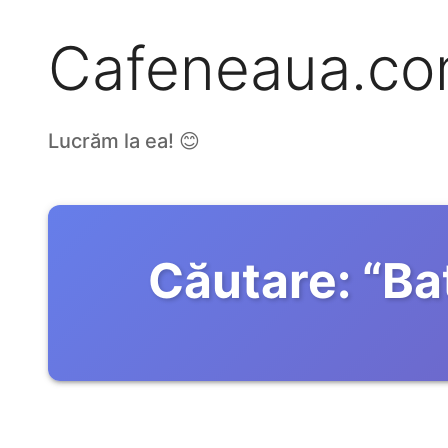
Cafeneaua.c
Lucrăm la ea! 😊
Căutare:
“
Ba