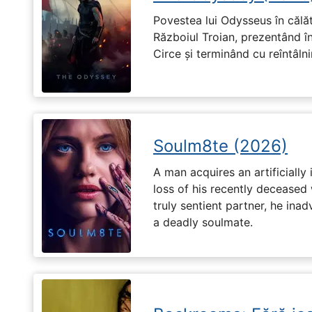
Povestea lui Odysseus în călă
Războiul Troian, prezentând în
Circe și terminând cu reîntâln
Soulm8te (2026)
A man acquires an artificially 
loss of his recently deceased 
truly sentient partner, he ina
a deadly soulmate.