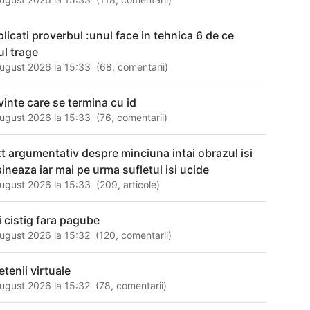
plicati proverbul :unul face in tehnica 6 de ce
ul trage
ugust 2026 la 15:33
(
68
,
comentarii
)
vinte care se termina cu id
ugust 2026 la 15:33
(
76
,
comentarii
)
xt argumentativ despre minciuna intai obrazul isi
sineaza iar mai pe urma sufletul isi ucide
ugust 2026 la 15:33
(
209
,
articole
)
i cistig fara pagube
ugust 2026 la 15:32
(
120
,
comentarii
)
etenii virtuale
ugust 2026 la 15:32
(
78
,
comentarii
)