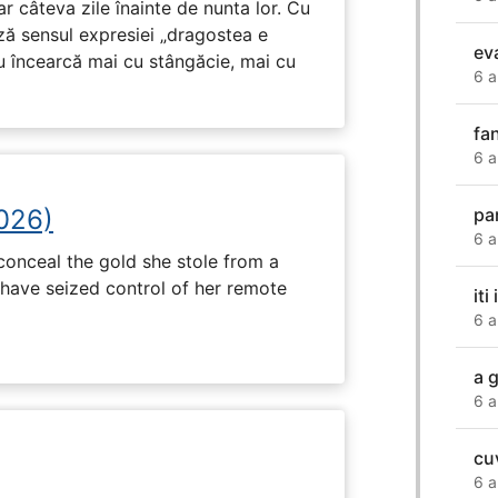
ar câteva zile înainte de nunta lor. Cu
ază sensul expresiei „dragostea e
ev
u încearcă mai cu stângăcie, mai cu
6 a
fa
6 a
pa
2026)
6 a
onceal the gold she stole from a
have seized control of her remote
iti
6 a
a 
6 a
cu
6 a