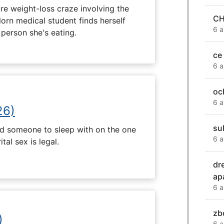
e weight-loss craze involving the
CH
lorn medical student finds herself
6 a
 person she's eating.
ce 
6 a
oc
6 a
26)
su
nd someone to sleep with on the one
6 a
tal sex is legal.
dr
ap
6 a
zb
)
6 a