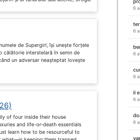
pr
6 a
te
6 a
numele de Supergirl, își unește forțele
be
o călătorie interstelară în semn de
6 a
 când un adversar neașteptat lovește
cu
6 a
il 
6 a
26)
do
ly of four inside their house
6 a
uxuries and life-or-death essentials
ust learn how to be resourceful to
va
 what—is keeping them trapped.