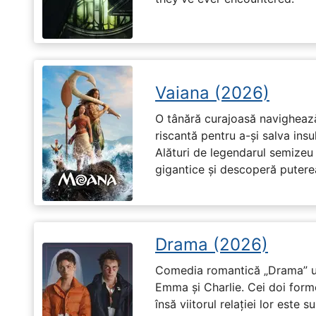
Vaiana (2026)
O tânără curajoasă navighează
riscantă pentru a-și salva ins
Alături de legendarul semizeu 
gigantice și descoperă puterea 
Drama (2026)
Comedia romantică „Drama” u
Emma și Charlie. Cei doi forme
însă viitorul relației lor este 