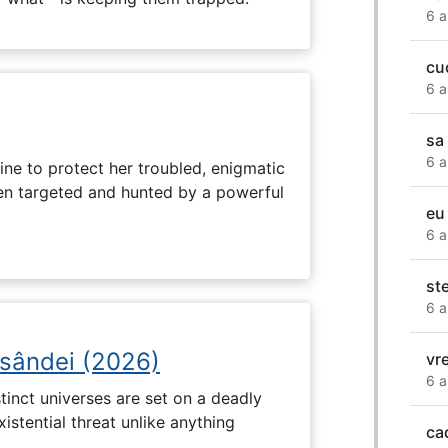
6 a
cu
6 a
sa
6 a
ine to protect her troubled, enigmatic
en targeted and hunted by a powerful
eu
6 a
st
6 a
osândei (2026)
vr
6 a
tinct universes are set on a deadly
istential threat unlike anything
ca