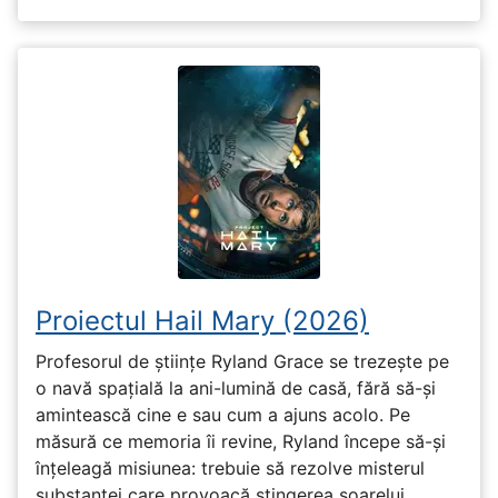
Proiectul Hail Mary (2026)
Profesorul de științe Ryland Grace se trezește pe
o navă spațială la ani-lumină de casă, fără să-și
amintească cine e sau cum a ajuns acolo. Pe
măsură ce memoria îi revine, Ryland începe să-și
înțeleagă misiunea: trebuie să rezolve misterul
substanței care provoacă stingerea soarelui.