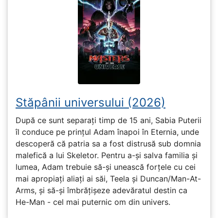
Stăpânii universului (2026)
După ce sunt separați timp de 15 ani, Sabia Puterii
îl conduce pe prințul Adam înapoi în Eternia, unde
descoperă că patria sa a fost distrusă sub domnia
malefică a lui Skeletor. Pentru a-și salva familia și
lumea, Adam trebuie să-și unească forțele cu cei
mai apropiați aliați ai săi, Teela și Duncan/Man-At-
Arms, și să-și îmbrățișeze adevăratul destin ca
He-Man - cel mai puternic om din univers.