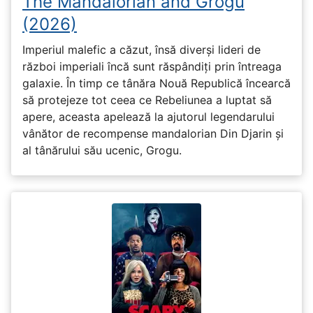
The Mandalorian and Grogu
(2026)
Imperiul malefic a căzut, însă diverși lideri de
război imperiali încă sunt răspândiți prin întreaga
galaxie. În timp ce tânăra Nouă Republică încearcă
să protejeze tot ceea ce Rebeliunea a luptat să
apere, aceasta apelează la ajutorul legendarului
vânător de recompense mandalorian Din Djarin și
al tânărului său ucenic, Grogu.