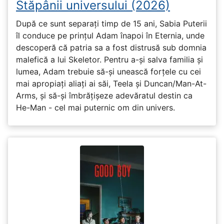
Stăpânii universului (2026)
După ce sunt separați timp de 15 ani, Sabia Puterii
îl conduce pe prințul Adam înapoi în Eternia, unde
descoperă că patria sa a fost distrusă sub domnia
malefică a lui Skeletor. Pentru a-și salva familia și
lumea, Adam trebuie să-și unească forțele cu cei
mai apropiați aliați ai săi, Teela și Duncan/Man-At-
Arms, și să-și îmbrățișeze adevăratul destin ca
He-Man - cel mai puternic om din univers.