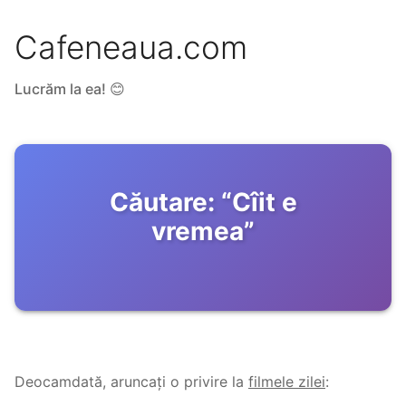
Cafeneaua.com
Lucrăm la ea! 😊
Căutare:
“
Cîit e
vremea
”
Deocamdată, aruncați o privire la
filmele zilei
: