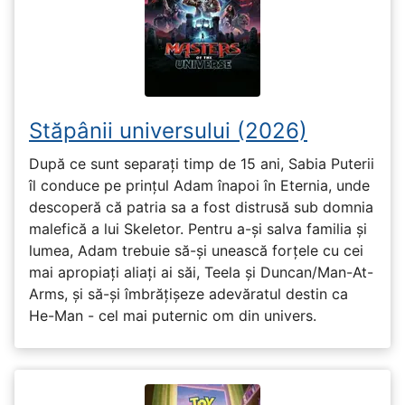
Stăpânii universului (2026)
După ce sunt separați timp de 15 ani, Sabia Puterii
îl conduce pe prințul Adam înapoi în Eternia, unde
descoperă că patria sa a fost distrusă sub domnia
malefică a lui Skeletor. Pentru a-și salva familia și
lumea, Adam trebuie să-și unească forțele cu cei
mai apropiați aliați ai săi, Teela și Duncan/Man-At-
Arms, și să-și îmbrățișeze adevăratul destin ca
He-Man - cel mai puternic om din univers.