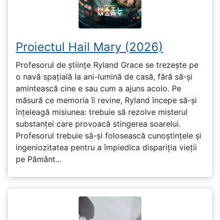
Proiectul Hail Mary (2026)
Profesorul de științe Ryland Grace se trezește pe
o navă spațială la ani-lumină de casă, fără să-și
amintească cine e sau cum a ajuns acolo. Pe
măsură ce memoria îi revine, Ryland începe să-și
înțeleagă misiunea: trebuie să rezolve misterul
substanței care provoacă stingerea soarelui.
Profesorul trebuie să-și folosească cunoștințele și
ingeniozitatea pentru a împiedica dispariția vieții
pe Pământ...