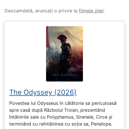
Deocamdată, aruncați o privire la
filmele zilei
:
The Odyssey (2026)
Povestea lui Odysseus în călătoria sa periculoasă
spre casă după Războiul Troian, prezentând
întâlnirile sale cu Polyphemus, Sirenele, Circe și
terminând cu reîntâlnirea cu soția sa, Penelope.