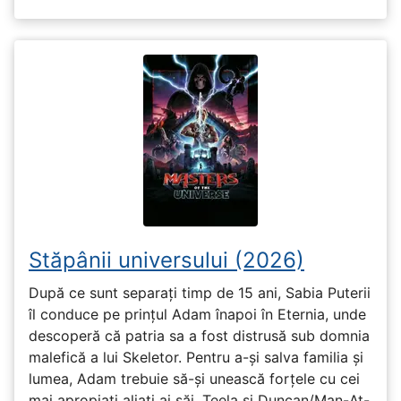
Stăpânii universului (2026)
După ce sunt separați timp de 15 ani, Sabia Puterii
îl conduce pe prințul Adam înapoi în Eternia, unde
descoperă că patria sa a fost distrusă sub domnia
malefică a lui Skeletor. Pentru a-și salva familia și
lumea, Adam trebuie să-și unească forțele cu cei
mai apropiați aliați ai săi, Teela și Duncan/Man-At-