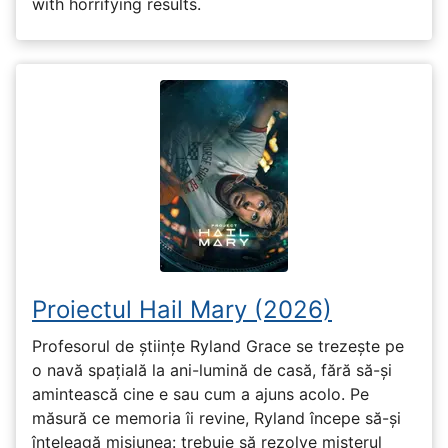
with horrifying results.
Proiectul Hail Mary (2026)
Profesorul de științe Ryland Grace se trezește pe
o navă spațială la ani-lumină de casă, fără să-și
amintească cine e sau cum a ajuns acolo. Pe
măsură ce memoria îi revine, Ryland începe să-și
înțeleagă misiunea: trebuie să rezolve misterul