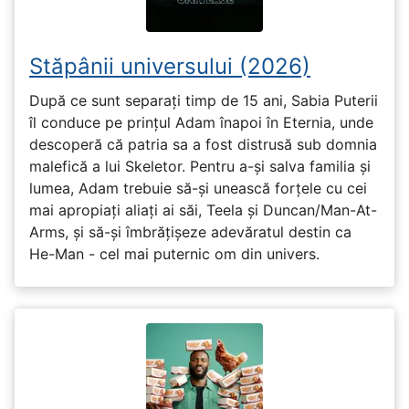
Stăpânii universului (2026)
După ce sunt separați timp de 15 ani, Sabia Puterii
îl conduce pe prințul Adam înapoi în Eternia, unde
descoperă că patria sa a fost distrusă sub domnia
malefică a lui Skeletor. Pentru a-și salva familia și
lumea, Adam trebuie să-și unească forțele cu cei
mai apropiați aliați ai săi, Teela și Duncan/Man-At-
Arms, și să-și îmbrățișeze adevăratul destin ca
He-Man - cel mai puternic om din univers.