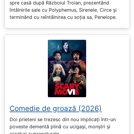
spre casă după Războiul Troian, prezentând
întâlnirile sale cu Polyphemus, Sirenele, Circe și
terminând cu reîntâlnirea cu soția sa, Penelope.
Comedie de groază (2026)
Doi prieteni se trezesc din nou implicați într-un
poveste dementă plină cu ucigași, monștri și
creaturi supranaturale.