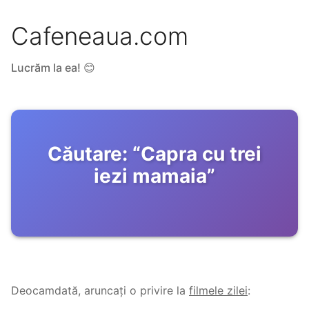
Cafeneaua.com
Lucrăm la ea! 😊
Căutare:
“
Capra cu trei
iezi mamaia
”
Deocamdată, aruncați o privire la
filmele zilei
: