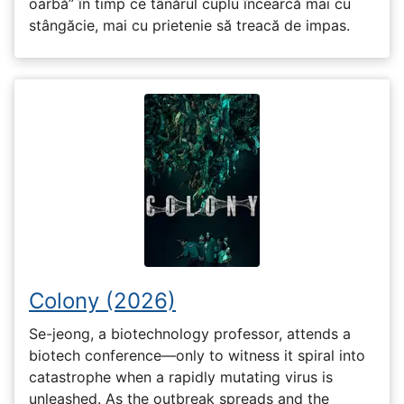
oarbă” în timp ce tânărul cuplu încearcă mai cu
stângăcie, mai cu prietenie să treacă de impas.
Colony (2026)
Se-jeong, a biotechnology professor, attends a
biotech conference—only to witness it spiral into
catastrophe when a rapidly mutating virus is
unleashed. As the outbreak spreads and the