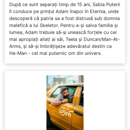
După ce sunt separați timp de 15 ani, Sabia Puterii
îl conduce pe prințul Adam înapoi în Eternia, unde
descoperă că patria sa a fost distrusă sub domnia
malefică a lui Skeletor. Pentru a-și salva familia și
lumea, Adam trebuie să-și unească forțele cu cei
mai apropiați aliați ai săi, Teela și Duncan/Man-At-
Arms, și să-și îmbrățișeze adevăratul destin ca
He-Man - cel mai puternic om din univers.