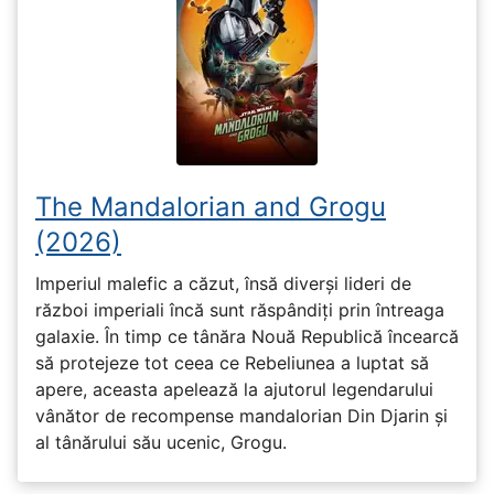
The Mandalorian and Grogu
(2026)
Imperiul malefic a căzut, însă diverși lideri de
război imperiali încă sunt răspândiți prin întreaga
galaxie. În timp ce tânăra Nouă Republică încearcă
să protejeze tot ceea ce Rebeliunea a luptat să
apere, aceasta apelează la ajutorul legendarului
vânător de recompense mandalorian Din Djarin și
al tânărului său ucenic, Grogu.