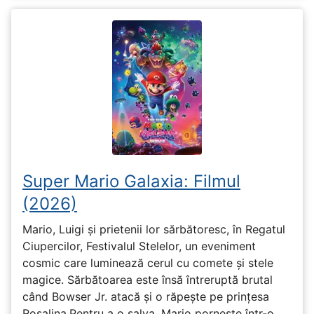
Super Mario Galaxia: Filmul
(2026)
Mario, Luigi și prietenii lor sărbătoresc, în Regatul
Ciupercilor, Festivalul Stelelor, un eveniment
cosmic care luminează cerul cu comete și stele
magice. Sărbătoarea este însă întreruptă brutal
când Bowser Jr. atacă și o răpește pe prinţesa
Rosalina.Pentru a o salva, Mario pornește într-o