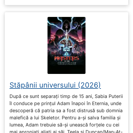
Stăpânii universului (2026)
După ce sunt separați timp de 15 ani, Sabia Puterii
îl conduce pe prințul Adam înapoi în Eternia, unde
descoperă că patria sa a fost distrusă sub domnia
malefică a lui Skeletor. Pentru a-și salva familia și
lumea, Adam trebuie să-și unească forțele cu cei
mai apropiați aliați ai săi, Teela și Duncan/Man-At-