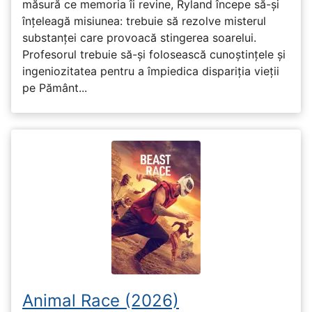
măsură ce memoria îi revine, Ryland începe să-și
înțeleagă misiunea: trebuie să rezolve misterul
substanței care provoacă stingerea soarelui.
Profesorul trebuie să-și folosească cunoștințele și
ingeniozitatea pentru a împiedica dispariția vieții
pe Pământ...
Animal Race (2026)