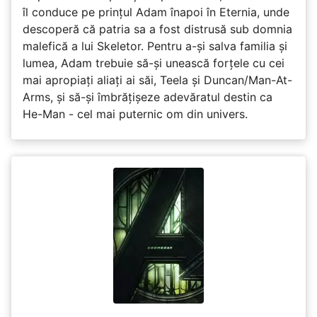
îl conduce pe prințul Adam înapoi în Eternia, unde
descoperă că patria sa a fost distrusă sub domnia
malefică a lui Skeletor. Pentru a-și salva familia și
lumea, Adam trebuie să-și unească forțele cu cei
mai apropiați aliați ai săi, Teela și Duncan/Man-At-
Arms, și să-și îmbrățișeze adevăratul destin ca
He-Man - cel mai puternic om din univers.