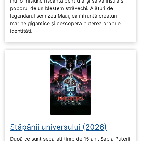
într-o misiune riscantă pentru a-și salva insula și
poporul de un blestem străvechi. Alături de
legendarul semizeu Maui, ea înfruntă creaturi
marine gigantice și descoperă puterea propriei
identități.
Stăpânii universului (2026)
După ce sunt separați timp de 15 ani, Sabia Puterii