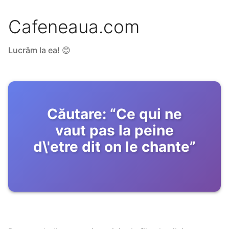
Cafeneaua.com
Lucrăm la ea! 😊
Căutare:
“
Ce qui ne
vaut pas la peine
d\'etre dit on le chante
”