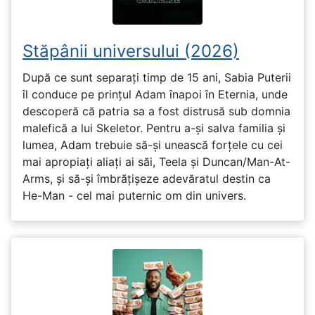
Stăpânii universului (2026)
După ce sunt separați timp de 15 ani, Sabia Puterii
îl conduce pe prințul Adam înapoi în Eternia, unde
descoperă că patria sa a fost distrusă sub domnia
malefică a lui Skeletor. Pentru a-și salva familia și
lumea, Adam trebuie să-și unească forțele cu cei
mai apropiați aliați ai săi, Teela și Duncan/Man-At-
Arms, și să-și îmbrățișeze adevăratul destin ca
He-Man - cel mai puternic om din univers.