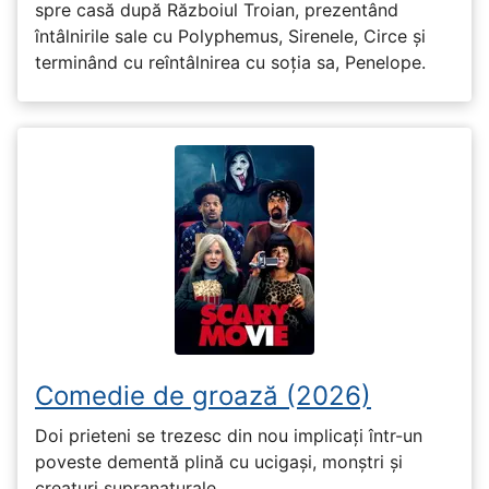
spre casă după Războiul Troian, prezentând
întâlnirile sale cu Polyphemus, Sirenele, Circe și
terminând cu reîntâlnirea cu soția sa, Penelope.
Comedie de groază (2026)
Doi prieteni se trezesc din nou implicați într-un
poveste dementă plină cu ucigași, monștri și
creaturi supranaturale.