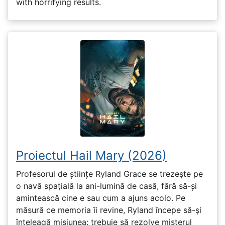
with horrifying results.
Proiectul Hail Mary (2026)
Profesorul de științe Ryland Grace se trezește pe
o navă spațială la ani-lumină de casă, fără să-și
amintească cine e sau cum a ajuns acolo. Pe
măsură ce memoria îi revine, Ryland începe să-și
înțeleagă misiunea: trebuie să rezolve misterul