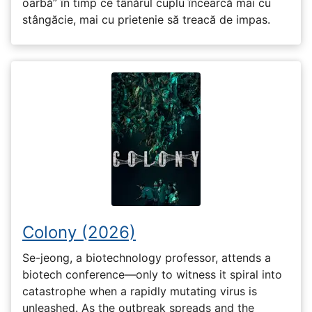
oarbă” în timp ce tânărul cuplu încearcă mai cu
stângăcie, mai cu prietenie să treacă de impas.
Colony (2026)
Se-jeong, a biotechnology professor, attends a
biotech conference—only to witness it spiral into
catastrophe when a rapidly mutating virus is
unleashed. As the outbreak spreads and the