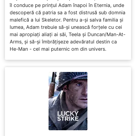
îl conduce pe prințul Adam înapoi în Eternia, unde
descoperă că patria sa a fost distrusă sub domnia
malefică a lui Skeletor. Pentru a-și salva familia și
lumea, Adam trebuie să-și unească forțele cu cei
mai apropiați aliați ai săi, Teela și Duncan/Man-At-
Arms, și să-și îmbrățișeze adevăratul destin ca
He-Man - cel mai puternic om din univers.