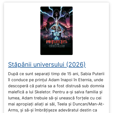
Stăpânii universului (2026)
După ce sunt separați timp de 15 ani, Sabia Puterii
îl conduce pe prințul Adam înapoi în Eternia, unde
descoperă că patria sa a fost distrusă sub domnia
malefică a lui Skeletor. Pentru a-și salva familia și
lumea, Adam trebuie să-și unească forțele cu cei
mai apropiați aliați ai săi, Teela și Duncan/Man-At-
Arms, și să-și îmbrățișeze adevăratul destin ca