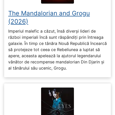
The Mandalorian and Grogu
(2026)
Imperiul malefic a căzut, însă diverși lideri de
război imperiali încă sunt răspândiți prin întreaga
galaxie. În timp ce tânăra Nouă Republică încearcă
să protejeze tot ceea ce Rebeliunea a luptat să
apere, aceasta apelează la ajutorul legendarului
vânător de recompense mandalorian Din Djarin și
al tânărului său ucenic, Grogu.