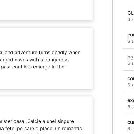
CL
6 a
cu
6 a
hailand adventure turns deadly when
og
erged caves with a dangerous
6 a
past conflicts emerge in their
con
6 a
ex
6 a
isterioasa „Salcie a unei singure
cu
ma fetei pe care o place, un romantic
6 a