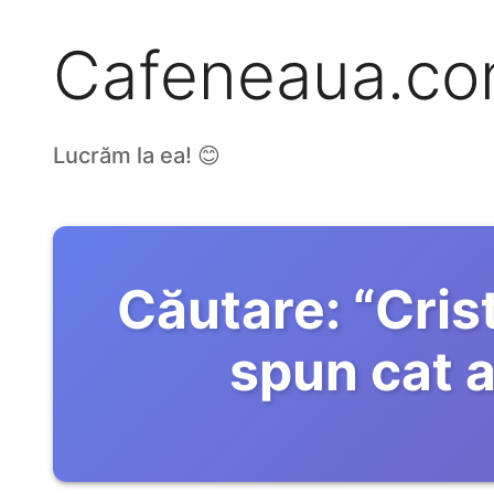
Cafeneaua.c
Lucrăm la ea! 😊
Căutare:
“
Crist
spun cat a