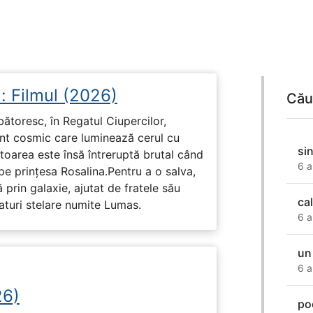
: Filmul (2026)
Cău
rbătoresc, în Regatul Ciupercilor,
ent cosmic care luminează cerul cu
si
toarea este însă întreruptă brutal când
6 a
pe prinţesa Rosalina.Pentru a o salva,
 prin galaxie, ajutat de fratele său
ca
eaturi stelare numite Lumas.
6 a
un
6 a
26)
po