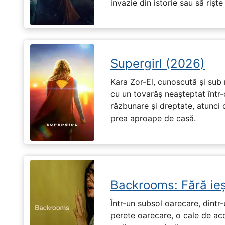
invazie din istorie sau să riște
Supergirl (2026)
Kara Zor-El, cunoscută și sub 
cu un tovarăș neașteptat într-
răzbunare și dreptate, atunci
prea aproape de casă.
Backrooms: Fără ieș
Într-un subsol oarecare, dint
perete oarecare, o cale de ac