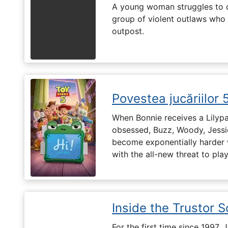
A young woman struggles to c
group of violent outlaws who 
outpost.
Povestea jucăriilor 
When Bonnie receives a Lilypa
obsessed, Buzz, Woody, Jessie
become exponentially harder 
with the all-new threat to pla
Inside the Trustor 
For the first time since 1997,