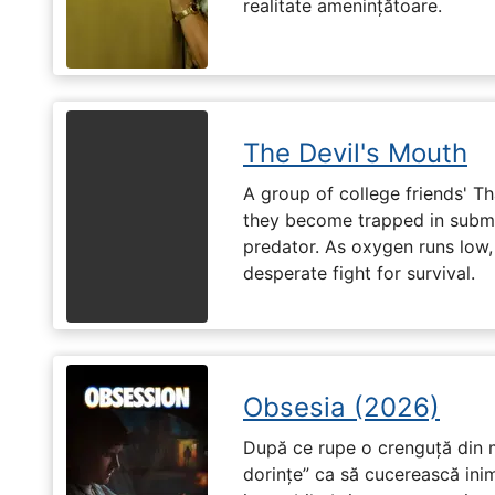
realitate amenințătoare.
The Devil's Mouth
A group of college friends' T
they become trapped in subm
predator. As oxygen runs low, 
desperate fight for survival.
Obsesia (2026)
După ce rupe o crenguță din m
dorințe” ca să cucerească ini