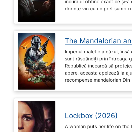
incurabil obține exact ce și-a
dorințe vin cu un preț sumbru ș
The Mandalorian an
Imperiul malefic a căzut, însă 
sunt răspândiți prin întreaga 
Republică încearcă să proteje
apere, aceasta apelează la aju
recompense mandalorian Din Dj
Lockbox (2026)
A woman puts her life on the l