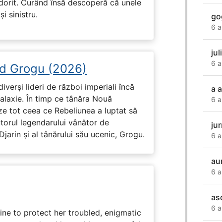
 dorit. Curând însă descoperă că unele
i sinistru.
go
6 a
jul
6 a
d Grogu (2026)
diverși lideri de război imperiali încă
a 
galaxie. În timp ce tânăra Nouă
6 a
ze tot ceea ce Rebeliunea a luptat să
torul legendarului vânător de
jur
arin și al tânărului său ucenic, Grogu.
6 a
au
6 a
as
6 a
ine to protect her troubled, enigmatic