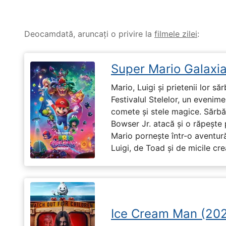
Deocamdată, aruncați o privire la
filmele zilei
:
Super Mario Galaxia
Mario, Luigi și prietenii lor să
Festivalul Stelelor, un evenim
comete și stele magice. Sărbă
Bowser Jr. atacă și o răpește 
Mario pornește într-o aventură
Luigi, de Toad și de micile cr
Ice Cream Man (20