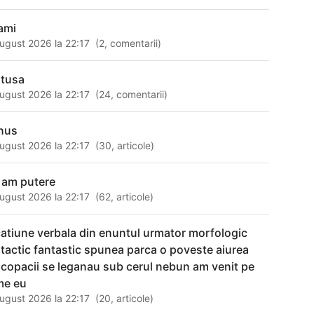
ami
ugust 2026 la 22:17
(
2
,
comentarii
)
tusa
ugust 2026 la 22:17
(
24
,
comentarii
)
nus
ugust 2026 la 22:17
(
30
,
articole
)
 am putere
ugust 2026 la 22:17
(
62
,
articole
)
catiune verbala din enuntul urmator morfologic
ntactic fantastic spunea parca o poveste aiurea
r copacii se leganau sub cerul nebun am venit pe
me eu
ugust 2026 la 22:17
(
20
,
articole
)