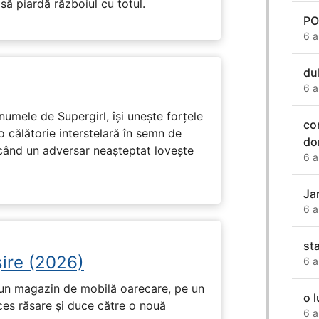
 să piardă războiul cu totul.
PO
6 a
du
6 a
numele de Supergirl, își unește forțele
co
o călătorie interstelară în semn de
do
 când un adversar neașteptat lovește
6 a
Ja
6 a
st
ire (2026)
6 a
r-un magazin de mobilă oarecare, pe un
o 
ces răsare și duce către o nouă
6 a