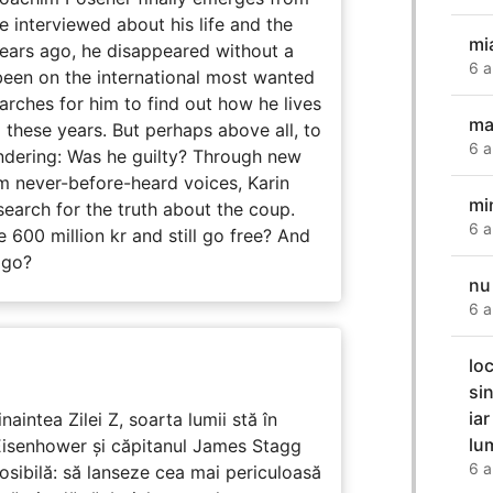
e interviewed about his life and the
mi
years ago, he disappeared without a
6 a
 been on the international most wanted
earches for him to find out how he lives
ma
 these years. But perhaps above all, to
6 a
dering: Was he guilty? Through new
m never-before-heard voices, Karin
mi
search for the truth about the coup.
6 a
 600 million kr and still go free? And
 go?
nu
6 a
lo
si
ia
naintea Zilei Z, soarta lumii stă în
lu
Eisenhower și căpitanul James Stagg
6 a
osibilă: să lanseze cea mai periculoasă