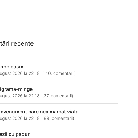
tări recente
none basm
ugust 2026 la 22:18
(
110
,
comentarii
)
ligrama-minge
ugust 2026 la 22:18
(
37
,
comentarii
)
 evenument care nea marcat viata
ugust 2026 la 22:18
(
89
,
comentarii
)
ezii cu paduri