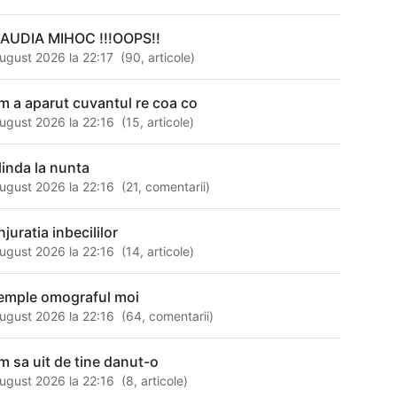
AUDIA MIHOC !!!OOPS!!
ugust 2026 la 22:17
(
90
,
articole
)
m a aparut cuvantul re coa co
ugust 2026 la 22:16
(
15
,
articole
)
linda la nunta
ugust 2026 la 22:16
(
21
,
comentarii
)
juratia inbecililor
ugust 2026 la 22:16
(
14
,
articole
)
emple omograful moi
ugust 2026 la 22:16
(
64
,
comentarii
)
m sa uit de tine danut-o
ugust 2026 la 22:16
(
8
,
articole
)