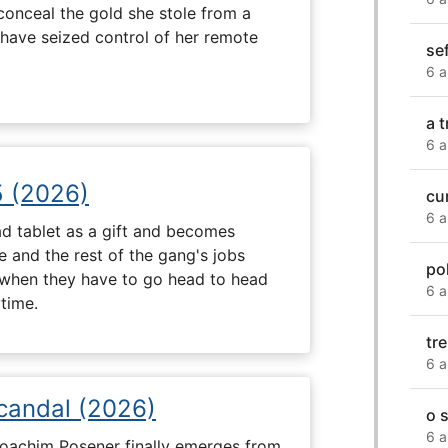
onceal the gold she stole from a
have seized control of her remote
sef
6 a
a 
6 a
5 (2026)
cu
6 a
d tablet as a gift and becomes
 and the rest of the gang's jobs
po
when they have to go head to head
6 a
ytime.
tr
6 a
Scandal (2026)
o 
6 a
 Joachim Posener finally emerges from