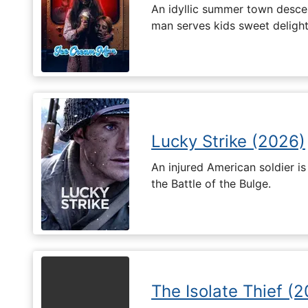
An idyllic summer town desc
man serves kids sweet delights
Lucky Strike (2026)
An injured American soldier i
the Battle of the Bulge.
The Isolate Thief (