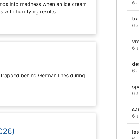
6 a
ends into madness when an ice cream
 with horrifying results.
tra
6 a
vr
6 a
de
6 a
s trapped behind German lines during
sp
6 a
sa
6 a
2026)
las
6 a