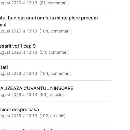
ugust 2026 la 13:13
(
61
,
comentarii
)
atul bun dat unui om fara minte piere precum
mul
ugust 2026 la 13:13
(
104
,
comentarii
)
esarii vol 1 cap 9
ugust 2026 la 13:13
(
54
,
comentarii
)
tati
ugust 2026 la 13:13
(
104
,
comentarii
)
ALIZEAZA CUVANTUL NINSOARE
ugust 2026 la 13:13
(
59
,
articole
)
ncinel despre casa
ugust 2026 la 13:13
(
102
,
articole
)