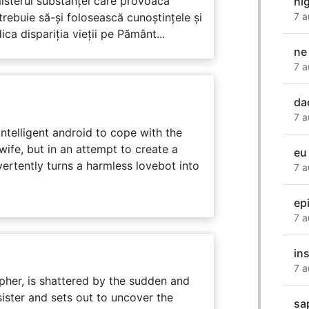
misterul substanței care provoacă
hi
trebuie să-și folosească cunoștințele și
7 a
ca dispariția vieții pe Pământ...
ne
7 a
dac
7 a
intelligent android to cope with the
wife, but in an attempt to create a
eu
dvertently turns a harmless lovebot into
7 a
ep
7 a
in
7 a
her, is shattered by the sudden and
sister and sets out to uncover the
sa