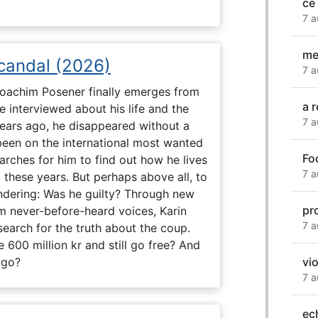
ce
7 a
me
Scandal (2026)
7 a
 Joachim Posener finally emerges from
a r
e interviewed about his life and the
7 a
years ago, he disappeared without a
 been on the international most wanted
Fo
earches for him to find out how he lives
7 a
 these years. But perhaps above all, to
dering: Was he guilty? Through new
pr
m never-before-heard voices, Karin
7 a
search for the truth about the coup.
 600 million kr and still go free? And
vi
 go?
7 a
ec