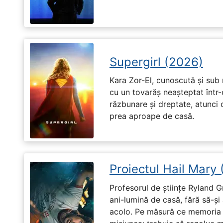
Supergirl (2026)
Kara Zor-El, cunoscută și sub 
cu un tovarăș neașteptat într-
răzbunare și dreptate, atunci
prea aproape de casă.
Proiectul Hail Mary
Profesorul de științe Ryland G
ani-lumină de casă, fără să-ș
acolo. Pe măsură ce memoria î