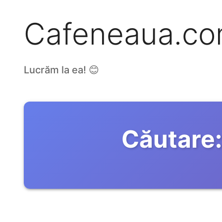
Cafeneaua.c
Lucrăm la ea! 😊
Căutare: