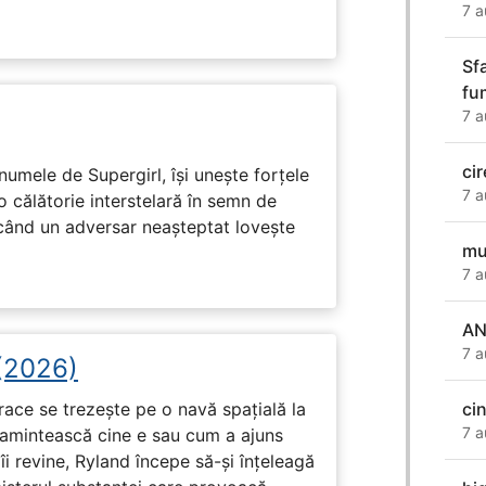
7 a
Sf
fu
7 a
cir
numele de Supergirl, își unește forțele
7 a
o călătorie interstelară în semn de
 când un adversar neașteptat lovește
mu
7 a
AN
7 a
 (2026)
race se trezește pe o navă spațială la
ci
7 a
i amintească cine e sau cum a ajuns
i revine, Ryland începe să-și înțeleagă