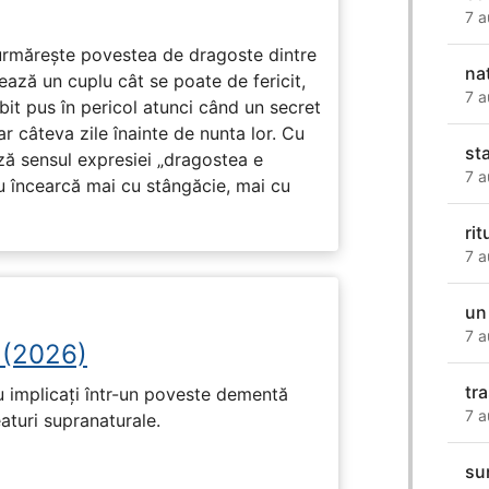
7 a
rmărește povestea de dragoste dintre
na
ază un cuplu cât se poate de fericit,
7 a
subit pus în pericol atunci când un secret
ar câteva zile înainte de nunta lor. Cu
st
ază sensul expresiei „dragostea e
7 a
u încearcă mai cu stângăcie, mai cu
rit
7 a
un
7 a
 (2026)
tr
u implicați într-un poveste dementă
7 a
eaturi supranaturale.
su