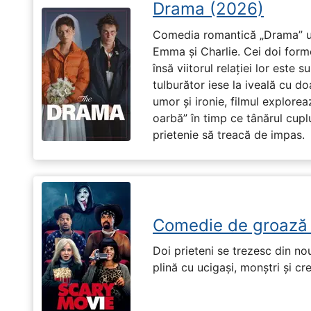
Drama (2026)
Comedia romantică „Drama” u
Emma și Charlie. Cei doi forme
însă viitorul relației lor este 
tulburător iese la iveală cu do
umor și ironie, filmul explore
oarbă” în timp ce tânărul cupl
prietenie să treacă de impas.
Comedie de groază
Doi prieteni se trezesc din no
plină cu ucigași, monștri și cr