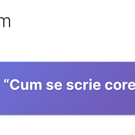
om
“
Cum se scrie core