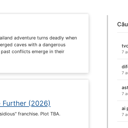
Cău
hailand adventure turns deadly when
erged caves with a dangerous
tvc
past conflicts emerge in their
7 a
di
7 a
as
7 a
e Further (2026)
ai
nsidious" franchise. Plot TBA.
7 a