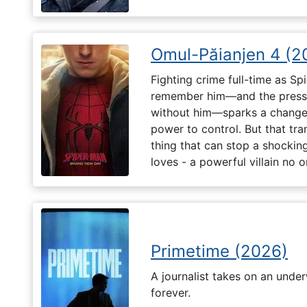
Omul-Păianjen 4 (2
Fighting crime full-time as Sp
remember him—and the pressur
without him—sparks a change 
power to control. But that tr
thing that can stop a shockin
loves - a powerful villain no 
Primetime (2026)
A journalist takes on an unde
forever.