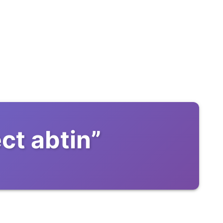
ct abtin
”