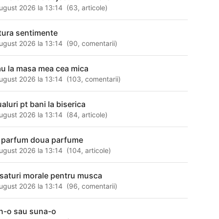
ugust 2026 la 13:14
(
63
,
articole
)
tura sentimente
ugust 2026 la 13:14
(
90
,
comentarii
)
au la masa mea cea mica
ugust 2026 la 13:14
(
103
,
comentarii
)
ualuri pt bani la biserica
ugust 2026 la 13:14
(
84
,
articole
)
 parfum doua parfume
ugust 2026 la 13:14
(
104
,
articole
)
asaturi morale pentru musca
ugust 2026 la 13:14
(
96
,
comentarii
)
n-o sau suna-o