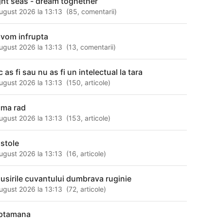
ght seas - dream toghether
ugust 2026 la 13:13
(
85
,
comentarii
)
 vom infrupta
ugust 2026 la 13:13
(
13
,
comentarii
)
 as fi sau nu as fi un intelectual la tara
ugust 2026 la 13:13
(
150
,
articole
)
 ma rad
ugust 2026 la 13:13
(
153
,
articole
)
istole
ugust 2026 la 13:13
(
16
,
articole
)
susirile cuvantului dumbrava ruginie
ugust 2026 la 13:13
(
72
,
articole
)
ptamana