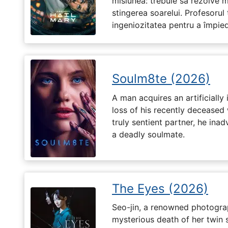
misiunea: trebuie să rezolve 
stingerea soarelui. Profesorul 
ingeniozitatea pentru a împiedi
Soulm8te (2026)
A man acquires an artificially 
loss of his recently deceased 
truly sentient partner, he ina
a deadly soulmate.
The Eyes (2026)
Seo-jin, a renowned photograp
mysterious death of her twin 