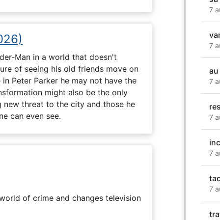
7 a
va
026)
7 a
ider-Man in a world that doesn't
e of seeing his old friends move on
au
in Peter Parker he may not have the
7 a
ansformation might also be the only
g new threat to the city and those he
re
one can even see.
7 a
in
7 a
tac
7 a
rworld of crime and changes television
tr