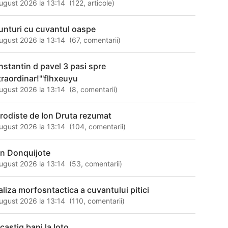
ugust 2026 la 13:14
(
122
,
articole
)
unturi cu cuvantul oaspe
ugust 2026 la 13:14
(
67
,
comentarii
)
nstantin d pavel 3 pasi spre
traordinar!"'flhxeuyu
ugust 2026 la 13:14
(
8
,
comentarii
)
rodiste de Ion Druta rezumat
ugust 2026 la 13:14
(
104
,
comentarii
)
n Donquijote
ugust 2026 la 13:14
(
53
,
comentarii
)
aliza morfosntactica a cuvantului pitici
ugust 2026 la 13:14
(
110
,
comentarii
)
castig bani la loto