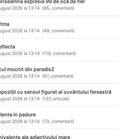
 inseamna expresia 99 de oca de fier
ugust 2026 la 13:14
(
85
,
comentarii
)
tma
ugust 2026 la 13:14
(
49
,
comentarii
)
eflecta
ugust 2026 la 13:14
(
118
,
comentarii
)
cul mocnit din paradis2
ugust 2026 la 13:14
(
67
,
comentarii
)
opoziții cu sensul figurat al cuvântului fereastră
ugust 2026 la 13:14
(
137
,
articole
)
olenta in padure
ugust 2026 la 13:14
(
73
,
comentarii
)
hivalente ale adjectivului mare