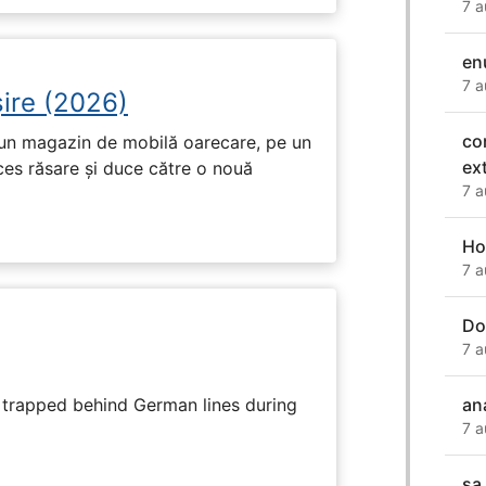
7 a
en
7 a
ire (2026)
co
r-un magazin de mobilă oarecare, pe un
ex
ces răsare și duce către o nouă
7 a
Ho
7 a
Do
7 a
s trapped behind German lines during
an
7 a
sa 