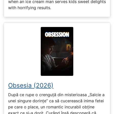
when an ice cream man serves kids sweet delights
with horrifying results.
Obsesia (2026)
După ce rupe o crenguță din misterioasa „Salcie a
unei singure dorințe” ca să cucerească inima fetei
pe care o place, un romantic incurabil obține
exact ce și-a dorit. Curând însă descoperă că