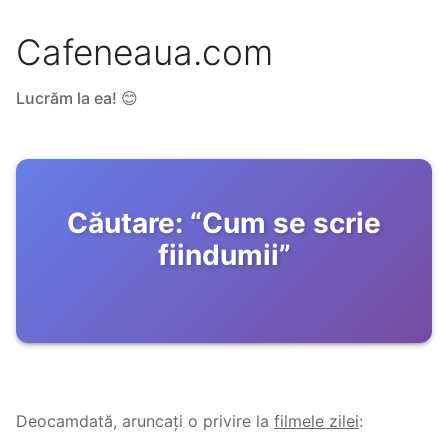
Cafeneaua.com
Lucrăm la ea! 😊
Căutare:
“
Cum se scrie
fiindumii
”
Deocamdată, aruncați o privire la
filmele zilei
: