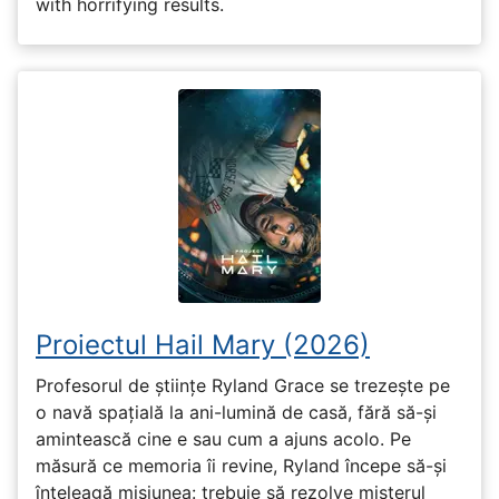
with horrifying results.
Proiectul Hail Mary (2026)
Profesorul de științe Ryland Grace se trezește pe
o navă spațială la ani-lumină de casă, fără să-și
amintească cine e sau cum a ajuns acolo. Pe
măsură ce memoria îi revine, Ryland începe să-și
înțeleagă misiunea: trebuie să rezolve misterul