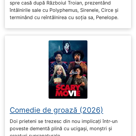
spre casă după Războiul Troian, prezentând
întâlnirile sale cu Polyphemus, Sirenele, Circe și
terminând cu reîntâlnirea cu soția sa, Penelope.
Comedie de groază (2026)
Doi prieteni se trezesc din nou implicați într-un
poveste dementă plină cu ucigași, monștri și
creaturi supranaturale.