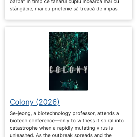
oarbă” în timp ce tânărul cuplu încearcă mai cu
stângăcie, mai cu prietenie să treacă de impas.
Colony (2026)
Se-jeong, a biotechnology professor, attends a
biotech conference—only to witness it spiral into
catastrophe when a rapidly mutating virus is
unleashed. As the outbreak spreads and the