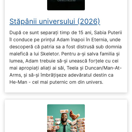
Stăpânii universului (2026)
După ce sunt separați timp de 15 ani, Sabia Puterii
îl conduce pe prințul Adam înapoi în Eternia, unde
descoperă că patria sa a fost distrusă sub domnia
malefică a lui Skeletor. Pentru a-și salva familia și
lumea, Adam trebuie să-și unească forțele cu cei
mai apropiați aliați ai săi, Teela și Duncan/Man-At-
Arms, și să-și îmbrățișeze adevăratul destin ca
He-Man - cel mai puternic om din univers.