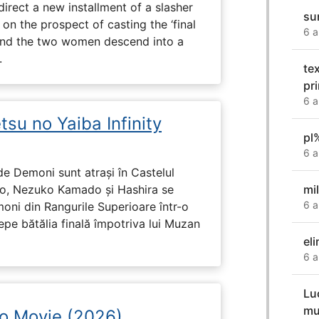
direct a new installment of a slasher
su
 on the prospect of casting the ‘final
6 a
, and the two women descend into a
.
te
pri
6 a
su no Yaiba Infinity
pl
6 a
de Demoni sunt atrași în Castelul
mi
ado, Nezuko Kamado și Hashira se
6 a
moni din Rangurile Superioare într-o
cepe bătălia finală împotriva lui Muzan
el
6 a
Lu
mu
no Movie (2026)