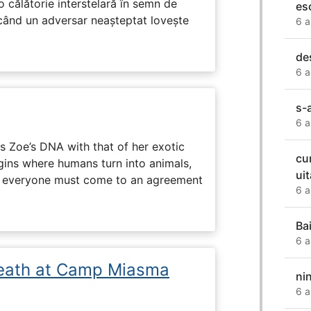
o călătorie interstelară în semn de
es
 când un adversar neașteptat lovește
6 a
de
6 a
s-
6 a
 Zoe’s DNA with that of her exotic
cu
egins where humans turn into animals,
ui
d everyone must come to an agreement
6 a
Bai
6 a
eath at Camp Miasma
ni
6 a