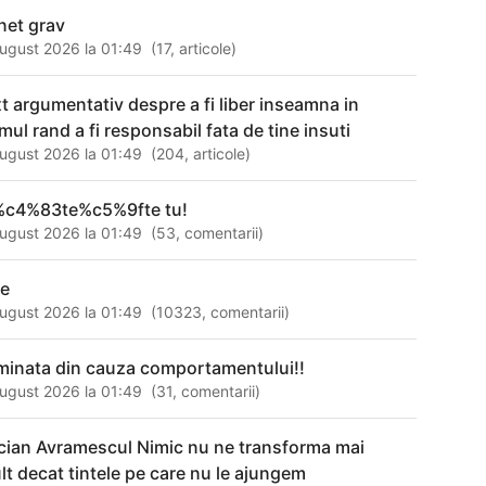
net grav
ugust 2026 la 01:49
(
17
,
articole
)
xt argumentativ despre a fi liber inseamna in
mul rand a fi responsabil fata de tine insuti
ugust 2026 la 01:49
(
204
,
articole
)
%c4%83te%c5%9fte tu!
ugust 2026 la 01:49
(
53
,
comentarii
)
le
ugust 2026 la 01:49
(
10323
,
comentarii
)
iminata din cauza comportamentului!!
ugust 2026 la 01:49
(
31
,
comentarii
)
cian Avramescul Nimic nu ne transforma mai
lt decat tintele pe care nu le ajungem