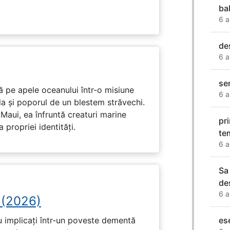
bal
6 a
de
6 a
se
 pe apele oceanului într-o misiune
6 a
ula și poporul de un blestem străvechi.
Maui, ea înfruntă creaturi marine
pr
propriei identități.
te
6 a
Sa 
de
6 a
 (2026)
u implicați într-un poveste dementă
es