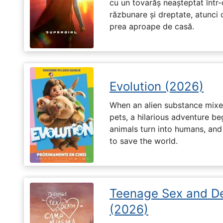
cu un tovarăș neașteptat într-
răzbunare și dreptate, atunci
prea aproape de casă.
Evolution (2026)
When an alien substance mixes
pets, a hilarious adventure b
animals turn into humans, an
to save the world.
Teenage Sex and D
(2026)