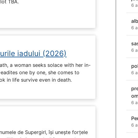
Plot TBA.
6 a
al
6 a
sa
6 a
urile iadului (2026)
ath, a woman seeks solace with her in-
po
Deadites one by one, she comes to
6 a
k in life survive even in death.
pr
om
6 a
Pe
6 a
numele de Supergirl, își unește forțele