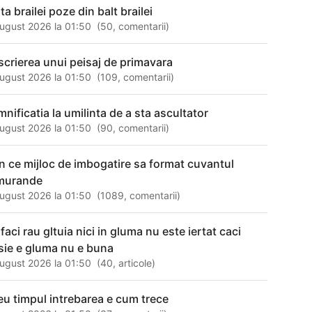
ta brailei poze din balt brailei
ugust 2026 la 01:50
(
50
,
comentarii
)
scrierea unui peisaj de primavara
ugust 2026 la 01:50
(
109
,
comentarii
)
mnificatia la umilinta de a sta ascultator
ugust 2026 la 01:50
(
90
,
comentarii
)
in ce mijloc de imbogatire sa format cuvantul
murande
ugust 2026 la 01:50
(
1089
,
comentarii
)
faci rau gltuia nici in gluma nu este iertat caci
sie e gluma nu e buna
ugust 2026 la 01:50
(
40
,
articole
)
eu timpul intrebarea e cum trece