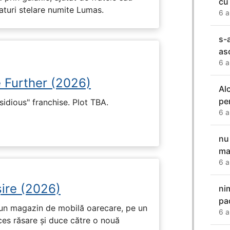
cu
eaturi stelare numite Lumas.
6 a
s-
as
6 a
e Further (2026)
Al
pe
nsidious" franchise. Plot TBA.
6 a
nu
ma
6 a
ire (2026)
ni
pad
r-un magazin de mobilă oarecare, pe un
6 a
ces răsare și duce către o nouă