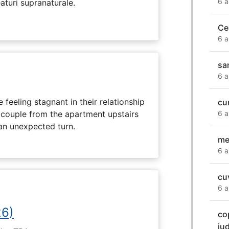
6 a
eaturi supranaturale.
Cea
6 a
sa
6 a
feeling stagnant in their relationship
cu
r couple from the apartment upstairs
6 a
 an unexpected turn.
me
6 a
cu
6 a
26)
co
jud