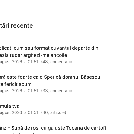
tări recente
plicati cum sau format cuvantul departe din
ezia tudar arghezi-melancolie
ugust 2026 la 01:51
(
48
,
comentarii
)
ară este foarte cald Sper că domnul Băsescu
te fericit acum
ugust 2026 la 01:51
(
33
,
comentarii
)
rmula tva
ugust 2026 la 01:51
(
40
,
articole
)
ânz – Supă de rosi cu galuste Tocana de cartofi