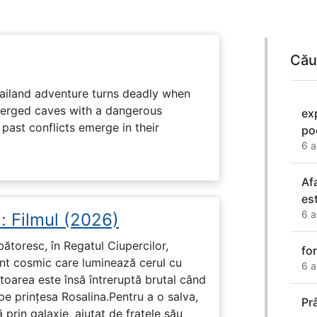
Cău
hailand adventure turns deadly when
erged caves with a dangerous
ex
past conflicts emerge in their
po
6 a
Af
es
6 a
: Filmul (2026)
rbătoresc, în Regatul Ciupercilor,
fo
ent cosmic care luminează cerul cu
6 a
toarea este însă întreruptă brutal când
pe prinţesa Rosalina.Pentru a o salva,
Pr
 prin galaxie, ajutat de fratele său