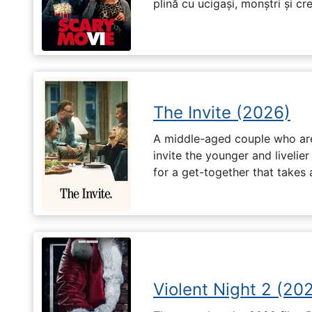
plină cu ucigași, monștri și cr
The Invite (2026)
A middle-aged couple who are 
invite the younger and livelie
for a get-together that takes
Violent Night 2 (20