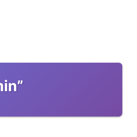
min
”