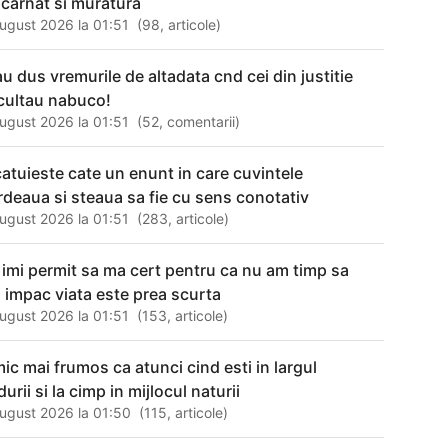
 carnat si muratura
ugust 2026 la 01:51
(
98
,
articole
)
au dus vremurile de altadata cnd cei din justitie
cultau nabuco!
ugust 2026 la 01:51
(
52
,
comentarii
)
catuieste cate un enunt in care cuvintele
rdeaua si steaua sa fie cu sens conotativ
ugust 2026 la 01:51
(
283
,
articole
)
 imi permit sa ma cert pentru ca nu am timp sa
 impac viata este prea scurta
ugust 2026 la 01:51
(
153
,
articole
)
mic mai frumos ca atunci cind esti in largul
urii si la cimp in mijlocul naturii
ugust 2026 la 01:50
(
115
,
articole
)