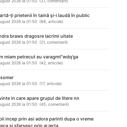
ugust 2026 la 01:50
(
37
,
comentarii
)
rtă-ți prietenii în tainâ și-i laudâ în public
ugust 2026 la 01:50
(
88
,
articole
)
ndra braws dragosre lacrimi uitate
ugust 2026 la 01:50
(
21
,
comentarii
)
m miam petrecut eu varagmt"wdq'ga
ugust 2026 la 01:50
(
42
,
articole
)
ssmer
ugust 2026 la 01:50
(
17
,
articole
)
vinte in care apare grupul de litere nn
ugust 2026 la 01:50
(
45
,
comentarii
)
pii incep prin asi adora parinti dupa o vreme
eca si sfarsesc prin ai ierta