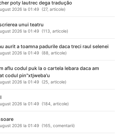
cher poty lautrec dega tradução
ugust 2026 la 01:49
(
27
,
articole
)
scrierea unui teatru
ugust 2026 la 01:49
(
113
,
articole
)
au aurit a toamna padurile daca treci raul selenei
ugust 2026 la 01:49
(
88
,
articole
)
m aflu codul puk la o cartela lebara daca am
tat codul pin"xtjweba'u
ugust 2026 la 01:49
(
25
,
articole
)
l
ugust 2026 la 01:49
(
184
,
articole
)
nsoare
ugust 2026 la 01:49
(
165
,
comentarii
)