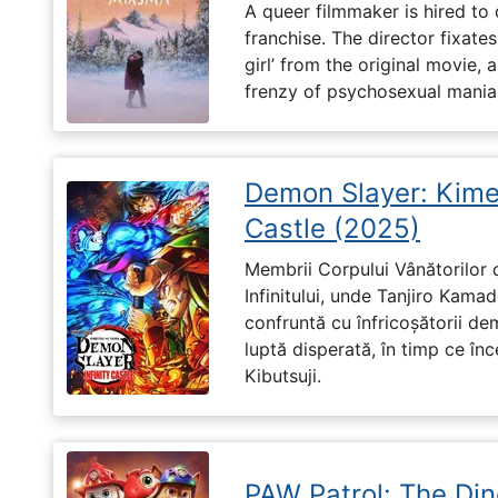
A queer filmmaker is hired to 
franchise. The director fixates
girl’ from the original movie
frenzy of psychosexual mania
Demon Slayer: Kimet
Castle (2025)
Membrii Corpului Vânătorilor 
Infinitului, unde Tanjiro Kam
confruntă cu înfricoșătorii de
luptă disperată, în timp ce în
Kibutsuji.
PAW Patrol: The Di