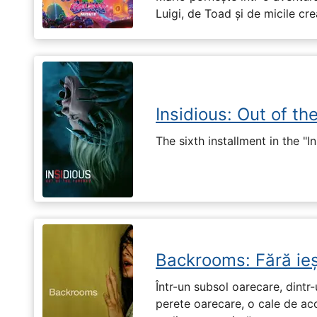
Luigi, de Toad și de micile cr
Insidious: Out of th
The sixth installment in the "I
Backrooms: Fără ieș
Într-un subsol oarecare, dint
perete oarecare, o cale de ac