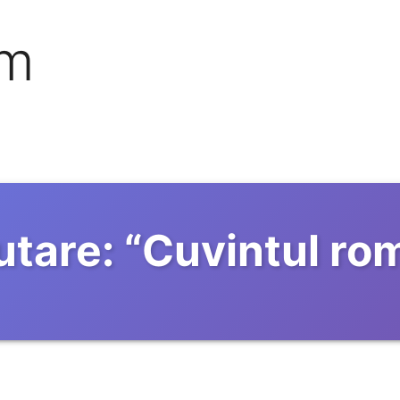
om
utare:
“
Cuvintul ro