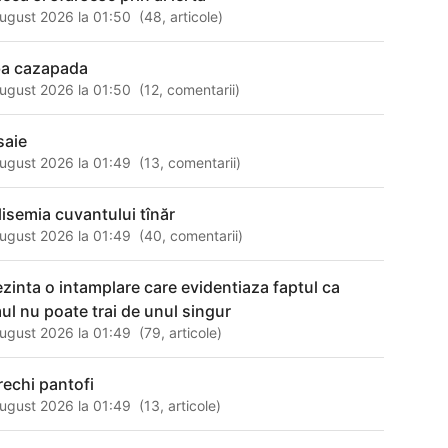
ugust 2026 la 01:50
(
48
,
articole
)
ba cazapada
ugust 2026 la 01:50
(
12
,
comentarii
)
saie
ugust 2026 la 01:49
(
13
,
comentarii
)
lisemia cuvantului tînăr
ugust 2026 la 01:49
(
40
,
comentarii
)
ezinta o intamplare care evidentiaza faptul ca
ul nu poate trai de unul singur
ugust 2026 la 01:49
(
79
,
articole
)
rechi pantofi
ugust 2026 la 01:49
(
13
,
articole
)