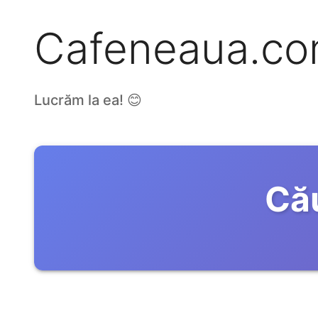
Cafeneaua.c
Lucrăm la ea! 😊
Că