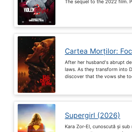
The sequel to the 2022 film. 
Cartea Morților: Foc
After her husband's abrupt de
laws. As they transform into 
discover that the vows she too
Supergirl (2026)
Kara Zor-El, cunoscută și sub 