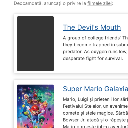
Deocamdată, aruncați o privire la
filmele zilei
:
The Devil's Mouth
A group of college friends' T
they become trapped in subm
predator. As oxygen runs low, 
desperate fight for survival.
Super Mario Galaxia
Mario, Luigi și prietenii lor să
Festivalul Stelelor, un evenim
comete și stele magice. Sărbă
Bowser Jr. atacă și o răpește 
Mario pornește într-o aventură