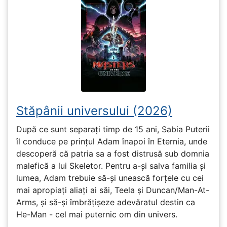
Stăpânii universului (2026)
După ce sunt separați timp de 15 ani, Sabia Puterii
îl conduce pe prințul Adam înapoi în Eternia, unde
descoperă că patria sa a fost distrusă sub domnia
malefică a lui Skeletor. Pentru a-și salva familia și
lumea, Adam trebuie să-și unească forțele cu cei
mai apropiați aliați ai săi, Teela și Duncan/Man-At-
Arms, și să-și îmbrățișeze adevăratul destin ca
He-Man - cel mai puternic om din univers.