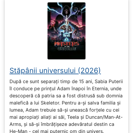
Stăpânii universului (2026)
După ce sunt separați timp de 15 ani, Sabia Puterii
îl conduce pe prințul Adam înapoi în Eternia, unde
descoperă că patria sa a fost distrusă sub domnia
malefică a lui Skeletor. Pentru a-și salva familia și
lumea, Adam trebuie să-și unească forțele cu cei
mai apropiați aliați ai săi, Teela și Duncan/Man-At-
Arms, și să-și îmbrățișeze adevăratul destin ca
He-Man - cel mai puternic om din univers.