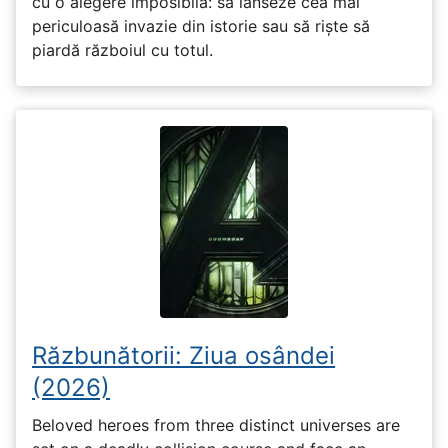
cu o alegere imposibilă: să lanseze cea mai
periculoasă invazie din istorie sau să riște să
piardă războiul cu totul.
Răzbunătorii: Ziua osândei
(2026)
Beloved heroes from three distinct universes are