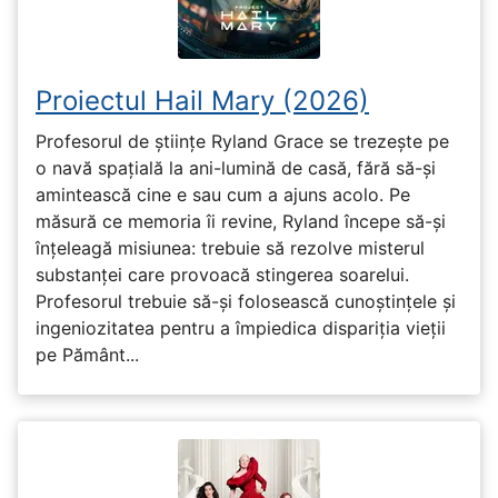
Proiectul Hail Mary (2026)
Profesorul de științe Ryland Grace se trezește pe
o navă spațială la ani-lumină de casă, fără să-și
amintească cine e sau cum a ajuns acolo. Pe
măsură ce memoria îi revine, Ryland începe să-și
înțeleagă misiunea: trebuie să rezolve misterul
substanței care provoacă stingerea soarelui.
Profesorul trebuie să-și folosească cunoștințele și
ingeniozitatea pentru a împiedica dispariția vieții
pe Pământ...