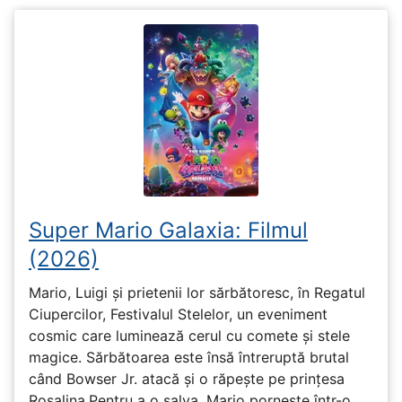
Super Mario Galaxia: Filmul
(2026)
Mario, Luigi și prietenii lor sărbătoresc, în Regatul
Ciupercilor, Festivalul Stelelor, un eveniment
cosmic care luminează cerul cu comete și stele
magice. Sărbătoarea este însă întreruptă brutal
când Bowser Jr. atacă și o răpește pe prinţesa
Rosalina.Pentru a o salva, Mario pornește într-o