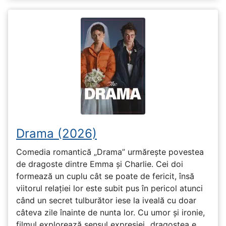
Drama (2026)
Comedia romantică „Drama” urmărește povestea
de dragoste dintre Emma și Charlie. Cei doi
formează un cuplu cât se poate de fericit, însă
viitorul relației lor este subit pus în pericol atunci
când un secret tulburător iese la iveală cu doar
câteva zile înainte de nunta lor. Cu umor și ironie,
filmul explorează sensul expresiei „dragostea e