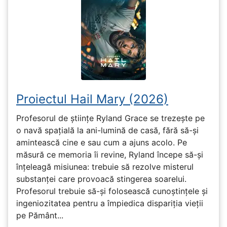
Proiectul Hail Mary (2026)
Profesorul de științe Ryland Grace se trezește pe
o navă spațială la ani-lumină de casă, fără să-și
amintească cine e sau cum a ajuns acolo. Pe
măsură ce memoria îi revine, Ryland începe să-și
înțeleagă misiunea: trebuie să rezolve misterul
substanței care provoacă stingerea soarelui.
Profesorul trebuie să-și folosească cunoștințele și
ingeniozitatea pentru a împiedica dispariția vieții
pe Pământ...