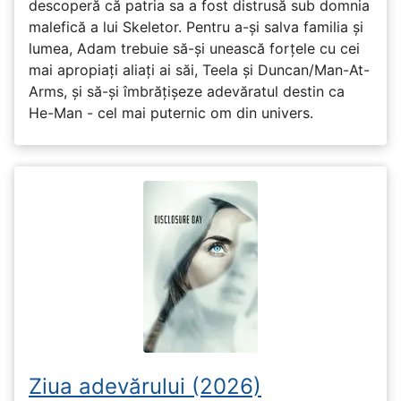
descoperă că patria sa a fost distrusă sub domnia
malefică a lui Skeletor. Pentru a-și salva familia și
lumea, Adam trebuie să-și unească forțele cu cei
mai apropiați aliați ai săi, Teela și Duncan/Man-At-
Arms, și să-și îmbrățișeze adevăratul destin ca
He-Man - cel mai puternic om din univers.
Ziua adevărului (2026)