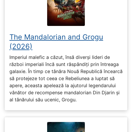
The Mandalorian and Grogu
(2026)
Imperiul malefic a căzut, însă diverși lideri de
război imperiali încă sunt răspândiți prin întreaga
galaxie. În timp ce tânăra Nouă Republică încearcă
să protejeze tot ceea ce Rebeliunea a luptat să
apere, aceasta apelează la ajutorul legendarului
vânător de recompense mandalorian Din Djarin și
al tânărului său ucenic, Grogu.