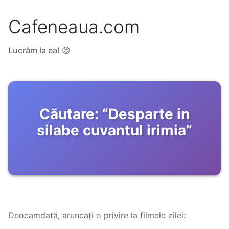
Cafeneaua.com
Lucrăm la ea! 😊
Căutare:
“
Desparte in
silabe cuvantul irimia
”
Deocamdată, aruncați o privire la
filmele zilei
: