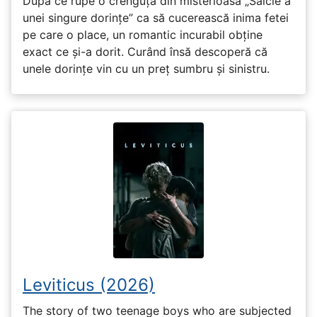
După ce rupe o crenguță din misterioasa „Salcie a
unei singure dorințe” ca să cucerească inima fetei
pe care o place, un romantic incurabil obține
exact ce și-a dorit. Curând însă descoperă că
unele dorințe vin cu un preț sumbru și sinistru.
Leviticus (2026)
The story of two teenage boys who are subjected