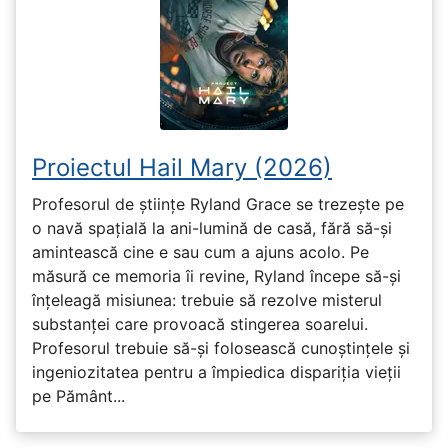
Proiectul Hail Mary (2026)
Profesorul de științe Ryland Grace se trezește pe
o navă spațială la ani-lumină de casă, fără să-și
amintească cine e sau cum a ajuns acolo. Pe
măsură ce memoria îi revine, Ryland începe să-și
înțeleagă misiunea: trebuie să rezolve misterul
substanței care provoacă stingerea soarelui.
Profesorul trebuie să-și folosească cunoștințele și
ingeniozitatea pentru a împiedica dispariția vieții
pe Pământ...