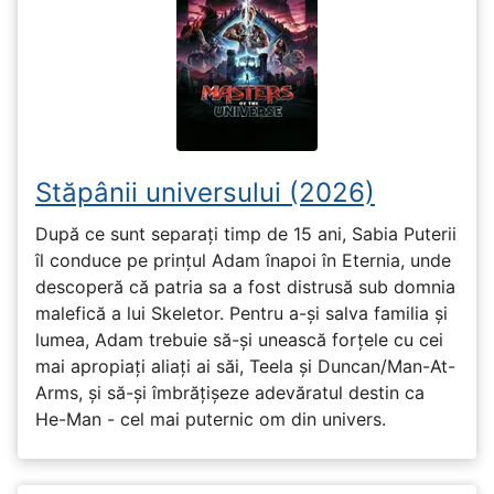
Stăpânii universului (2026)
După ce sunt separați timp de 15 ani, Sabia Puterii
îl conduce pe prințul Adam înapoi în Eternia, unde
descoperă că patria sa a fost distrusă sub domnia
malefică a lui Skeletor. Pentru a-și salva familia și
lumea, Adam trebuie să-și unească forțele cu cei
mai apropiați aliați ai săi, Teela și Duncan/Man-At-
Arms, și să-și îmbrățișeze adevăratul destin ca
He-Man - cel mai puternic om din univers.