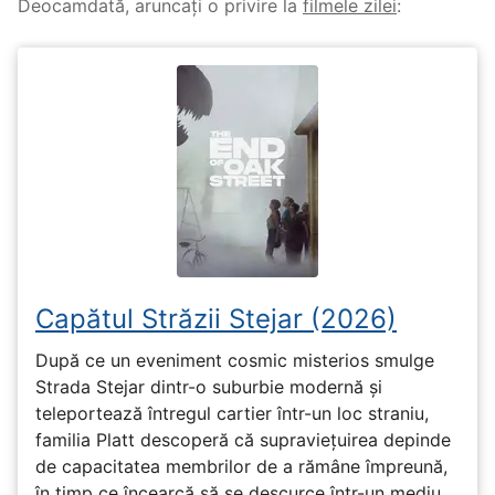
Deocamdată, aruncați o privire la
filmele zilei
:
Capătul Străzii Stejar (2026)
După ce un eveniment cosmic misterios smulge
Strada Stejar dintr-o suburbie modernă și
teleportează întregul cartier într-un loc straniu,
familia Platt descoperă că supraviețuirea depinde
de capacitatea membrilor de a rămâne împreună,
în timp ce încearcă să se descurce într-un mediu