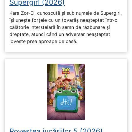
Supergirl (2026)
Kara Zor-El, cunoscută și sub numele de Supergirl,
își unește forțele cu un tovarăș neașteptat într-o
călătorie interstelară în semn de răzbunare și
dreptate, atunci când un adversar neașteptat
lovește prea aproape de casă.
Povestea jucăriilor 5 (2026)