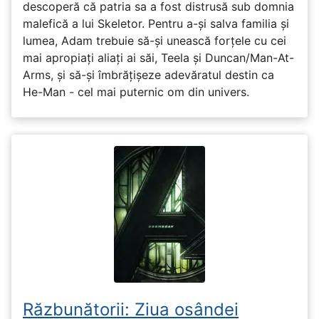
descoperă că patria sa a fost distrusă sub domnia
malefică a lui Skeletor. Pentru a-și salva familia și
lumea, Adam trebuie să-și unească forțele cu cei
mai apropiați aliați ai săi, Teela și Duncan/Man-At-
Arms, și să-și îmbrățișeze adevăratul destin ca
He-Man - cel mai puternic om din univers.
Răzbunătorii: Ziua osândei