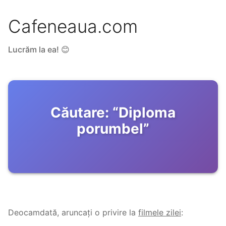
Cafeneaua.com
Lucrăm la ea! 😊
Căutare:
“
Diploma
porumbel
”
Deocamdată, aruncați o privire la
filmele zilei
: