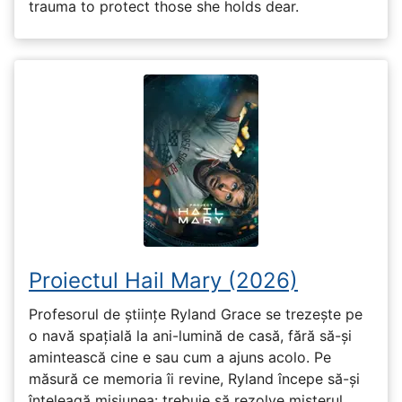
trauma to protect those she holds dear.
Proiectul Hail Mary (2026)
Profesorul de științe Ryland Grace se trezește pe
o navă spațială la ani-lumină de casă, fără să-și
amintească cine e sau cum a ajuns acolo. Pe
măsură ce memoria îi revine, Ryland începe să-și
înțeleagă misiunea: trebuie să rezolve misterul