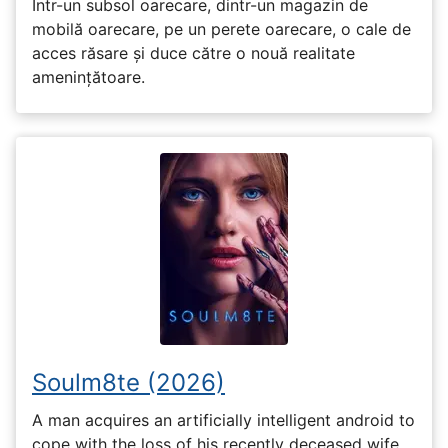
Într-un subsol oarecare, dintr-un magazin de
mobilă oarecare, pe un perete oarecare, o cale de
acces răsare și duce către o nouă realitate
amenințătoare.
Soulm8te (2026)
A man acquires an artificially intelligent android to
cope with the loss of his recently deceased wife,