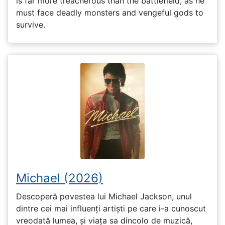
is far more treacherous than the battlefield, as he
must face deadly monsters and vengeful gods to
survive.
Michael (2026)
Descoperă povestea lui Michael Jackson, unul
dintre cei mai influenți artiști pe care i-a cunoscut
vreodată lumea, și viața sa dincolo de muzică,