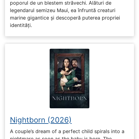
poporul de un blestem străvechi. Alături de
legendarul semizeu Maui, ea înfruntă creaturi
marine gigantice și descoperă puterea propriei
identități.
Nightborn (2026)
A couple’s dream of a perfect child spirals into a
nightmare as soon as the baby is born. The