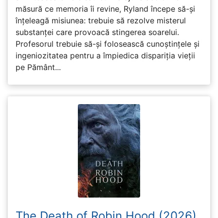
măsură ce memoria îi revine, Ryland începe să-și
înțeleagă misiunea: trebuie să rezolve misterul
substanței care provoacă stingerea soarelui.
Profesorul trebuie să-și folosească cunoștințele și
ingeniozitatea pentru a împiedica dispariția vieții
pe Pământ...
The Death of Robin Hood (2026)