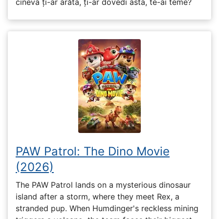
cineva ți-ar arăta, ți-ar dovedi asta, te-ai teme?
PAW Patrol: The Dino Movie
(2026)
The PAW Patrol lands on a mysterious dinosaur
island after a storm, where they meet Rex, a
stranded pup. When Humdinger's reckless mining