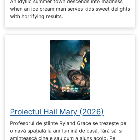
An idyllic summer town descends into madness
when an ice cream man serves kids sweet delights
with horrifying results.
Proiectul Hail Mary (2026)
Profesorul de științe Ryland Grace se trezește pe
o navă spațială la ani-lumină de casă, fără să-și
amintească cine e sau cum a ajuns acolo. Pe