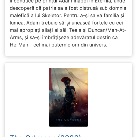
îl conduce pe prințul Adam înapoi în Eternia, unde
descoperă că patria sa a fost distrusă sub domnia
malefică a lui Skeletor. Pentru a-și salva familia și
lumea, Adam trebuie să-și unească forțele cu cei
mai apropiați aliați ai săi, Teela și Duncan/Man-At-
Arms, și să-și îmbrățișeze adevăratul destin ca
He-Man - cel mai puternic om din univers.