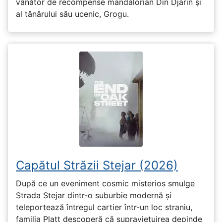
vânător de recompense mandalorian Din Djarin și
al tânărului său ucenic, Grogu.
Capătul Străzii Stejar (2026)
După ce un eveniment cosmic misterios smulge
Strada Stejar dintr-o suburbie modernă și
teleportează întregul cartier într-un loc straniu,
familia Platt descoperă că supraviețuirea depinde