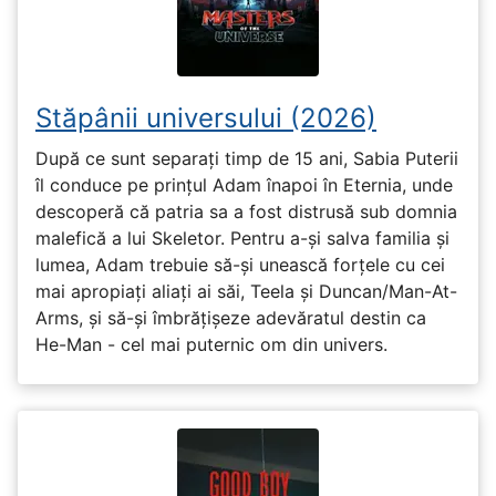
Stăpânii universului (2026)
După ce sunt separați timp de 15 ani, Sabia Puterii
îl conduce pe prințul Adam înapoi în Eternia, unde
descoperă că patria sa a fost distrusă sub domnia
malefică a lui Skeletor. Pentru a-și salva familia și
lumea, Adam trebuie să-și unească forțele cu cei
mai apropiați aliați ai săi, Teela și Duncan/Man-At-
Arms, și să-și îmbrățișeze adevăratul destin ca
He-Man - cel mai puternic om din univers.