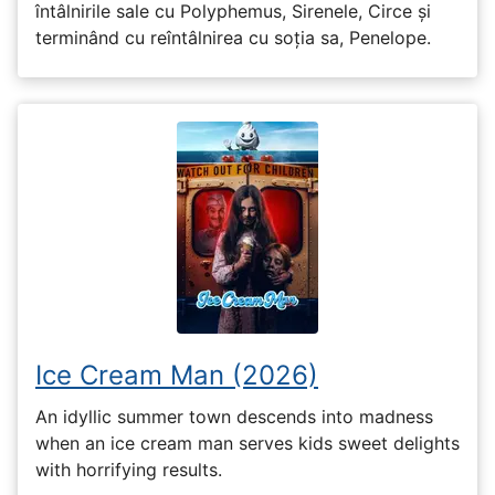
întâlnirile sale cu Polyphemus, Sirenele, Circe și
terminând cu reîntâlnirea cu soția sa, Penelope.
Ice Cream Man (2026)
An idyllic summer town descends into madness
when an ice cream man serves kids sweet delights
with horrifying results.