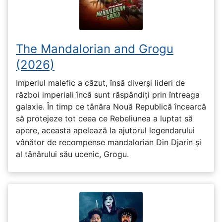
The Mandalorian and Grogu
(2026)
Imperiul malefic a căzut, însă diverși lideri de
război imperiali încă sunt răspândiți prin întreaga
galaxie. În timp ce tânăra Nouă Republică încearcă
să protejeze tot ceea ce Rebeliunea a luptat să
apere, aceasta apelează la ajutorul legendarului
vânător de recompense mandalorian Din Djarin și
al tânărului său ucenic, Grogu.