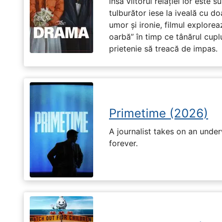
însă viitorul relației lor este 
tulburător iese la iveală cu do
umor și ironie, filmul explore
oarbă” în timp ce tânărul cupl
prietenie să treacă de impas.
Primetime (2026)
A journalist takes on an unde
forever.