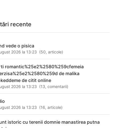
tări recente
nd vede o pisica
ugust 2026 la 13:23
(
50
,
articole
)
rti romantic%25e2%2580%259cfemeia
terzisa%25e2%2580%259d de malika
keddeme de citit online
ugust 2026 la 13:23
(
13
,
comentarii
)
dio
ugust 2026 la 13:23
(
16
,
articole
)
unt istoric cu terenii domnie manastirea putna