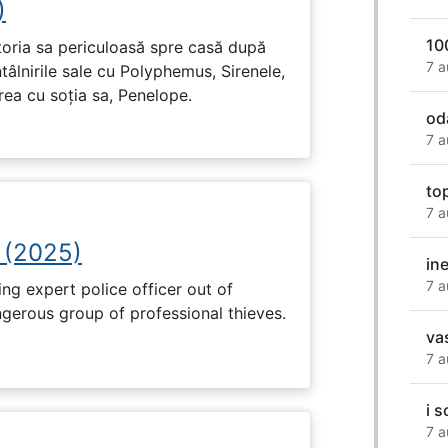
)
10
toria sa periculoasă spre casă după
7 a
tâlnirile sale cu Polyphemus, Sirenele,
irea cu soția sa, Penelope.
od
7 a
to
7 a
 (2025)
ine
7 a
ng expert police officer out of
ngerous group of professional thieves.
va
7 a
i 
7 a