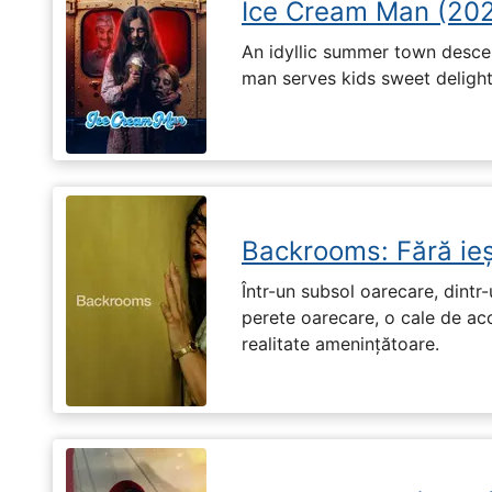
Ice Cream Man (20
An idyllic summer town desc
man serves kids sweet delights
Backrooms: Fără ieș
Într-un subsol oarecare, dint
perete oarecare, o cale de ac
realitate amenințătoare.