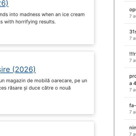
26)
op
ends into madness when an ice cream
7 a
 with horrifying results.
31
7 a
!!
7 a
ire (2026)
pr
r-un magazin de mobilă oarecare, pe un
a 
ces răsare și duce către o nouă
7 a
fa-
7 a
ni
7 a