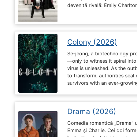
devenită rivală: Emily Charlton
Colony (2026)
Se-jeong, a biotechnology pro
—only to witness it spiral in
virus is unleashed. As the ou
to transform, authorities seal o
survivors with an ever-growin
Drama (2026)
Comedia romantică „Drama” u
Emma și Charlie. Cei doi forme