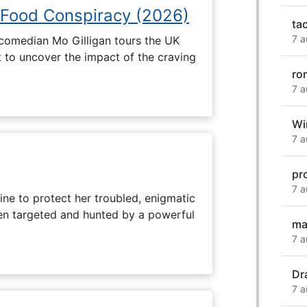
 Food Conspiracy (2026)
ta
7 a
 comedian Mo Gilligan tours the UK
t to uncover the impact of the craving
ro
7 a
Wi
7 a
pr
7 a
ine to protect her troubled, enigmatic
en targeted and hunted by a powerful
ma
7 a
Dra
7 a