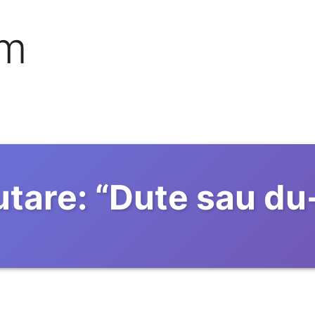
om
tare:
“
Dute sau du