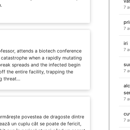
va
.
7 a
pr
7 a
iri
7 a
fessor, attends a biotech conference
to catastrophe when a rapidly mutating
su
tbreak spreads and the infected begin
7 a
ff the entire facility, trapping the
g threat…
al
sen
7 a
cu
rmărește povestea de dragoste dintre
7 a
ază un cuplu cât se poate de fericit,