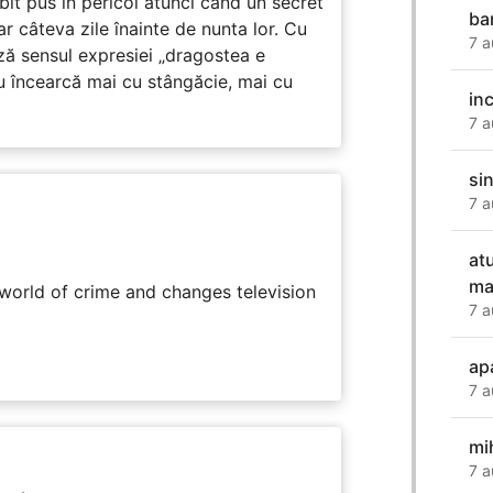
subit pus în pericol atunci când un secret
ba
ar câteva zile înainte de nunta lor. Cu
7 a
ază sensul expresiei „dragostea e
u încearcă mai cu stângăcie, mai cu
in
7 a
si
7 a
at
ma
rworld of crime and changes television
7 a
apa
7 a
mi
7 a