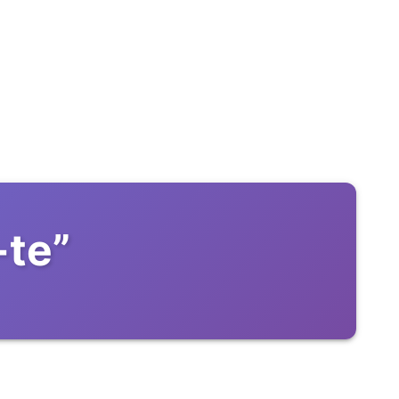
-te
”