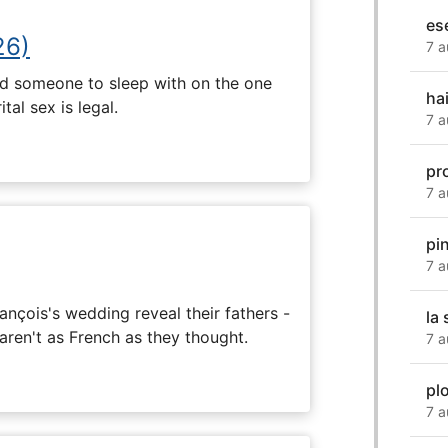
ese
26)
7 a
nd someone to sleep with on the one
hai
tal sex is legal.
7 a
pr
7 a
pi
7 a
ançois's wedding reveal their fathers -
la 
 aren't as French as they thought.
7 a
pl
7 a