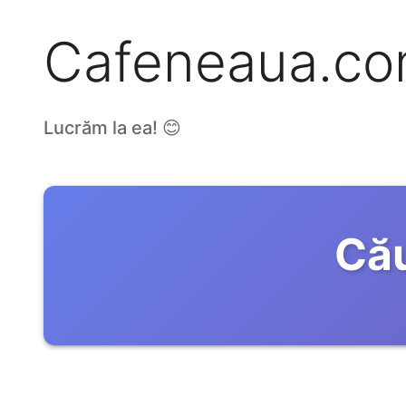
Cafeneaua.c
Lucrăm la ea! 😊
Cău