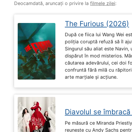
Deocamdată, aruncați o privire la
filmele zilei
:
The Furious (2026)
După ce fiica lui Wang Wei est
poliția coruptă refuză să îl aj
Singurul său aliat este Navin, 
dispărut în mod misterios. Mâ
căutarea adevărului, cei doi f
confruntă fără milă cu răpitori
arte marțiale și acțiune.
Diavolul se îmbracă
Pe măsură ce Miranda Priestly
reunește cu Andy Sachs pentru