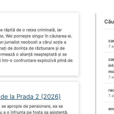
Cău
e răpită de o rețea criminală, iar
ute, Wei pornește singur în căutarea ei.
ca
un jurnalist neobosit a cărui soție a
7 a
nați de dorința de răzbunare și de
ormează o alianță neașteptată și se
ca
i într-o confruntare explozivă plină de
in
mo
7 a
ra
 de la Prada 2 (2026)
7 a
 se apropie de pensionare, ea se
en
 a o înfrunta pe fosta sa asistentă,