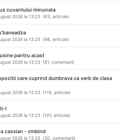
us cuvantului minunata
ugust 2026 la 13:23
(
63
,
articole
)
s'baneadza
ugust 2026 la 13:23
(
98
,
articole
)
!rusine pantru acast
ugust 2026 la 13:23
(
81
,
comentarii
)
opozitii care cuprind dumbrava ca verb de clasa
4
ugust 2026 la 13:23
(
116
,
articole
)
ti-l
ugust 2026 la 13:23
(
101
,
articole
)
na cassian - zmbind
ugust 2026 la 13:23
(
30
,
comentarii
)