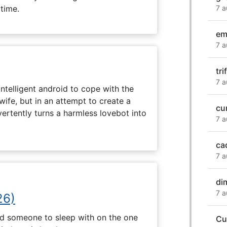
ytime.
7 a
em
7 a
tri
7 a
intelligent android to cope with the
wife, but in an attempt to create a
cu
dvertently turns a harmless lovebot into
7 a
ca
7 a
di
7 a
26)
nd someone to sleep with on the one
Cu