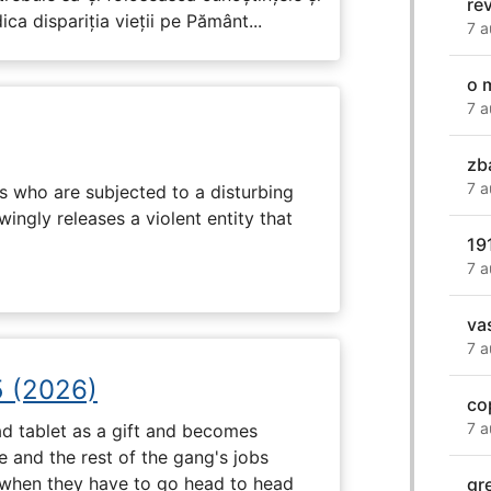
re
ca dispariția vieții pe Pământ...
7 a
o 
7 a
zb
7 a
s who are subjected to a disturbing
ingly releases a violent entity that
19
7 a
va
7 a
5 (2026)
co
7 a
d tablet as a gift and becomes
 and the rest of the gang's jobs
when they have to go head to head
gre