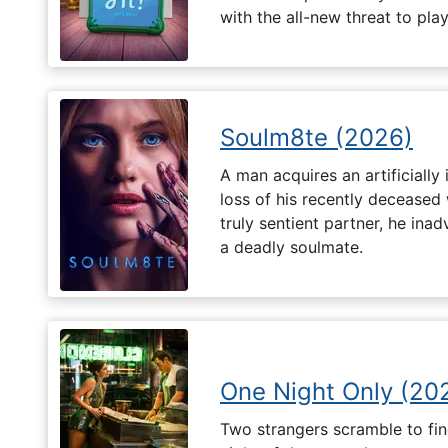
with the all-new threat to pla
Soulm8te (2026)
A man acquires an artificially 
loss of his recently deceased 
truly sentient partner, he ina
a deadly soulmate.
One Night Only (20
Two strangers scramble to fi