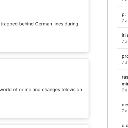
​p:
7 a
s trapped behind German lines during
iti
7 a
pr
7 a
ra
mi
rworld of crime and changes television
7 a
de
7 a
o 