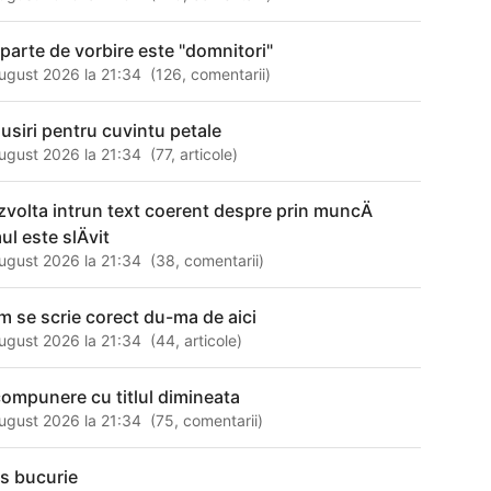
 parte de vorbire este "domnitori"
ugust 2026 la 21:34
(
126
,
comentarii
)
susiri pentru cuvintu petale
ugust 2026 la 21:34
(
77
,
articole
)
zvolta intrun text coerent despre prin muncÄ
l este slÄvit
ugust 2026 la 21:34
(
38
,
comentarii
)
m se scrie corect du-ma de aici
ugust 2026 la 21:34
(
44
,
articole
)
compunere cu titlul dimineata
ugust 2026 la 21:34
(
75
,
comentarii
)
ls bucurie