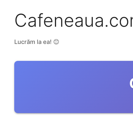
Cafeneaua.c
Lucrăm la ea! 😊