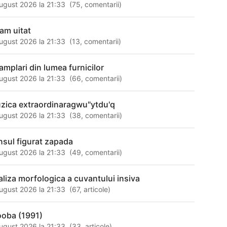
ugust 2026 la 21:33
(
75
,
comentarii
)
am uitat
ugust 2026 la 21:33
(
13
,
comentarii
)
tamplari din lumea furnicilor
ugust 2026 la 21:33
(
66
,
comentarii
)
zica extraordinaragwu"ytdu'q
ugust 2026 la 21:33
(
38
,
comentarii
)
nsul figurat zapada
ugust 2026 la 21:33
(
49
,
comentarii
)
aliza morfologica a cuvantului insiva
ugust 2026 la 21:33
(
67
,
articole
)
ooba (1991)
ugust 2026 la 21:33
(
33
,
articole
)