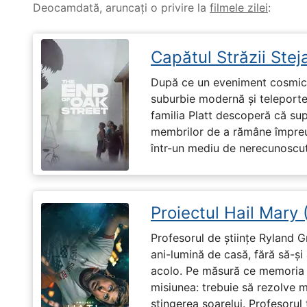
Deocamdată, aruncați o privire la
filmele zilei
:
Capătul Străzii Stej
După ce un eveniment cosmic 
suburbie modernă și teleportea
familia Platt descoperă că su
membrilor de a rămâne împreu
într-un mediu de nerecunoscut
Proiectul Hail Mary
Profesorul de științe Ryland G
ani-lumină de casă, fără să-ș
acolo. Pe măsură ce memoria î
misiunea: trebuie să rezolve 
stingerea soarelui. Profesorul 