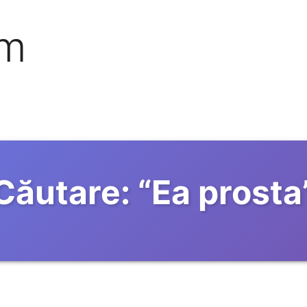
om
Căutare:
“
Ea prosta