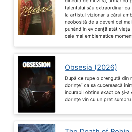
dincolo de muzică, urmărind p
talentului său extraordinar ca 
la artistul vizionar a cărui am
neobosită de a deveni cel mai
punând în evidență atât viața s
cele mai emblematice momente 
Obsesia (2026)
După ce rupe o crenguță din m
dorințe” ca să cucerească ini
incurabil obține exact ce și-a
dorințe vin cu un preț sumbru ș
The Death of Robin