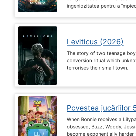
ingeniozitatea pentru a împiedi
Leviticus (2026)
The story of two teenage boy
conversion ritual which unknow
terrorises their small town.
Povestea jucăriilor 
When Bonnie receives a Lilypa
obsessed, Buzz, Woody, Jessie
become exponentially harder 