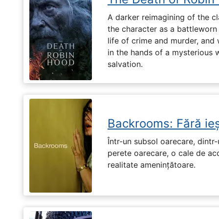
A darker reimagining of the cl
the character as a battleworn 
life of crime and murder, and 
in the hands of a mysterious
salvation.
Backrooms: Fără ieș
Într-un subsol oarecare, dint
perete oarecare, o cale de ac
realitate amenințătoare.