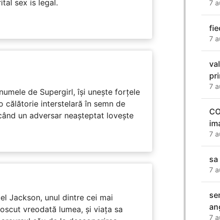
tal sex is legal.
7 a
fie
7 a
va
pr
7 a
numele de Supergirl, își unește forțele
o călătorie interstelară în semn de
CO
 când un adversar neașteptat lovește
im
7 a
sa
7 a
se
l Jackson, unul dintre cei mai
an
unoscut vreodată lumea, și viața sa
7 a