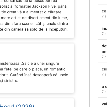
arcursul său de la descoperirea
solist al formației Jackson Five, până
ce
biție creativă a alimentat o căutare
7 a
 mare artist de divertisment din lume,
a din afara scenei, cât și unele dintre
in
din cariera sa solo de la începuturi.
7 a
de
omu
7 a
isterioasa „Salcie a unei singure
ma fetei pe care o place, un romantic
cu
7 a
 dorit. Curând însă descoperă că unele
i sinistru.
o 
7 a
va
 Hood (2026)