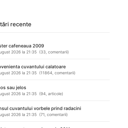
tări recente
ster cafeneaua 2009
ugust 2026 la 21:35
(
33
,
comentarii
)
ovenienta cuvantului calatoare
ugust 2026 la 21:35
(
11864
,
comentarii
)
los sau jelos
ugust 2026 la 21:35
(
94
,
articole
)
nsul cuvantului vorbele prind radacini
ugust 2026 la 21:35
(
71
,
comentarii
)