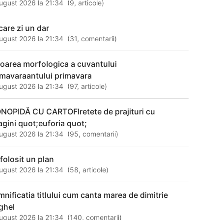
ugust 2026 la 21:34
(
9
,
articole
)
care zi un dar
ugust 2026 la 21:34
(
31
,
comentarii
)
loarea morfologica a cuvantului
imavaraantului primavara
ugust 2026 la 21:34
(
97
,
articole
)
NOPIDĂ CU CARTOFIretete de prajituri cu
agini quot;euforia quot;
ugust 2026 la 21:34
(
95
,
comentarii
)
 folosit un plan
ugust 2026 la 21:34
(
58
,
articole
)
mnificatia titlului cum canta marea de dimitrie
ghel
ugust 2026 la 21:34
(
140
,
comentarii
)