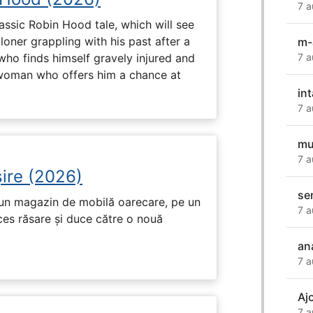
7 a
assic Robin Hood tale, which will see
loner grappling with his past after a
m-
who finds himself gravely injured and
7 a
 woman who offers him a chance at
in
7 a
mu
7 a
ire (2026)
se
r-un magazin de mobilă oarecare, pe un
7 a
ces răsare și duce către o nouă
an
7 a
Aj
7 a