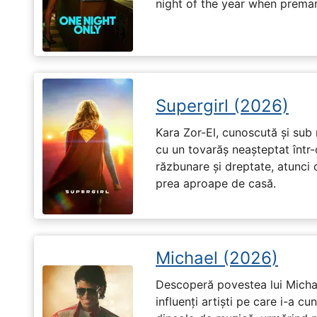
night of the year when premari
Supergirl (2026)
Kara Zor-El, cunoscută și sub 
cu un tovarăș neașteptat într-
răzbunare și dreptate, atunci
prea aproape de casă.
Michael (2026)
Descoperă povestea lui Michae
influenți artiști pe care i-a c