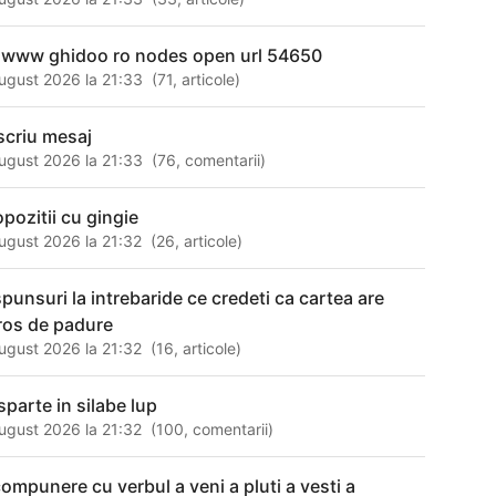
 ​ ww​w g​hid​oo ​ro ​nod​es ​ope​n u​rl ​546​50
ugust 2026 la 21:33
(
71
,
articole
)
 scriu mesaj
ugust 2026 la 21:33
(
76
,
comentarii
)
opozitii cu gingie
ugust 2026 la 21:32
(
26
,
articole
)
spunsuri la intrebaride ce credeti ca cartea are
ros de padure
ugust 2026 la 21:32
(
16
,
articole
)
sparte in silabe lup
ugust 2026 la 21:32
(
100
,
comentarii
)
compunere cu verbul a veni a pluti a vesti a