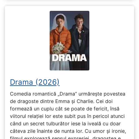
Drama (2026)
Comedia romantică „Drama” urmărește povestea
de dragoste dintre Emma și Charlie. Cei doi
formează un cuplu cât se poate de fericit, însă
viitorul relației lor este subit pus în pericol atunci
când un secret tulburător iese la iveală cu doar
câteva zile înainte de nunta lor. Cu umor și ironie,
filmul explorează sensul expresiei „dragostea e