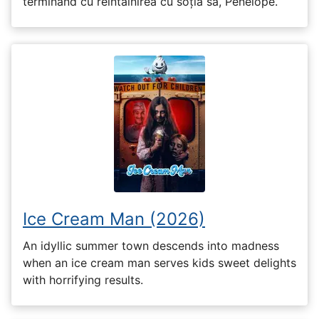
terminând cu reîntâlnirea cu soția sa, Penelope.
Ice Cream Man (2026)
An idyllic summer town descends into madness
when an ice cream man serves kids sweet delights
with horrifying results.