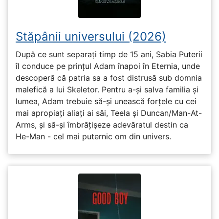
Stăpânii universului (2026)
După ce sunt separați timp de 15 ani, Sabia Puterii
îl conduce pe prințul Adam înapoi în Eternia, unde
descoperă că patria sa a fost distrusă sub domnia
malefică a lui Skeletor. Pentru a-și salva familia și
lumea, Adam trebuie să-și unească forțele cu cei
mai apropiați aliați ai săi, Teela și Duncan/Man-At-
Arms, și să-și îmbrățișeze adevăratul destin ca
He-Man - cel mai puternic om din univers.