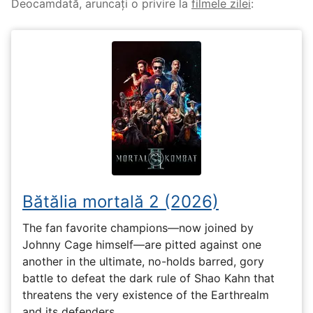
Deocamdată, aruncați o privire la
filmele zilei
:
Bătălia mortală 2 (2026)
The fan favorite champions—now joined by
Johnny Cage himself—are pitted against one
another in the ultimate, no-holds barred, gory
battle to defeat the dark rule of Shao Kahn that
threatens the very existence of the Earthrealm
and its defenders.