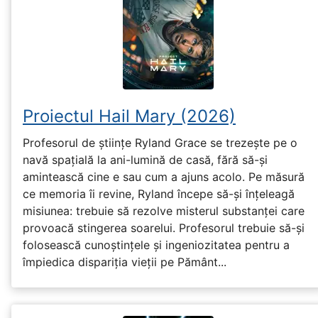
Proiectul Hail Mary (2026)
Profesorul de științe Ryland Grace se trezește pe o
navă spațială la ani-lumină de casă, fără să-și
amintească cine e sau cum a ajuns acolo. Pe măsură
ce memoria îi revine, Ryland începe să-și înțeleagă
misiunea: trebuie să rezolve misterul substanței care
provoacă stingerea soarelui. Profesorul trebuie să-și
folosească cunoștințele și ingeniozitatea pentru a
împiedica dispariția vieții pe Pământ...