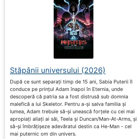
Stăpânii universului (2026)
După ce sunt separați timp de 15 ani, Sabia Puterii îl
conduce pe prințul Adam înapoi în Eternia, unde
descoperă că patria sa a fost distrusă sub domnia
malefică a lui Skeletor. Pentru a-și salva familia și
lumea, Adam trebuie să-și unească forțele cu cei mai
apropiați aliați ai săi, Teela și Duncan/Man-At-Arms, și
să-și îmbrățișeze adevăratul destin ca He-Man - cel
mai puternic om din univers.