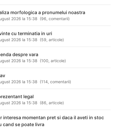
aliza morfologica a pronumelui noastra
ugust 2026 la 15:38
(
96
,
comentarii
)
vinte cu terminatia in uri
ugust 2026 la 15:38
(
59
,
articole
)
genda despre vara
ugust 2026 la 15:38
(
100
,
articole
)
lav
ugust 2026 la 15:38
(
114
,
comentarii
)
prezentant legal
ugust 2026 la 15:38
(
86
,
articole
)
r interesa momentan pret si daca il aveti in stoc
u cand se poate livra