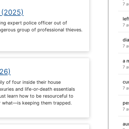
7 a
 (2025)
le
ng expert police officer out of
7 a
ngerous group of professional thieves.
dia
7 a
a 
7 a
26)
cu
ly of four inside their house
7 a
uxuries and life-or-death essentials
ust learn how to be resourceful to
pe
 what—is keeping them trapped.
7 a
au