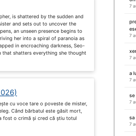
7 a
her, is shattered by the sudden and
pr
sister and sets out to uncover the
es
eepens, an unseen presence begins to
7 a
driving her into a spiral of paranoia as
rapped in encroaching darkness, Seo-
xe
on that shatters everything she thought
7 a
a 
7 a
2026)
se
7 a
tește cu voce tare o poveste de mister,
eleg. Când bărbatul este găsit mort,
sa
 fost o crimă și cred că știu totul
7 a