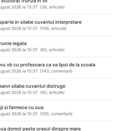
 scuturat frunza in vii
ugust 2026 la 15:37
(
39
,
articole
)
sparte in silabe cuvantul interpretare
ugust 2026 la 15:37
(
109
,
articole
)
nunie legata
ugust 2026 la 15:37
(
80
,
articole
)
evu vb cu profesoara ca va lipsi de la scoala
ugust 2026 la 15:37
(
143
,
comentarii
)
eann silabe cuvantul distruge
ugust 2026 la 15:37
(
40
,
articole
)
aji si farmece cu oua
ugust 2026 la 15:37
(
185
,
comentarii
)
oua domol peste orasul dinspre mare