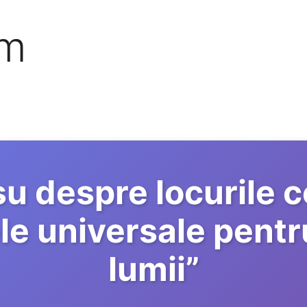
om
u despre locurile co
e universale pentr
lumii
”