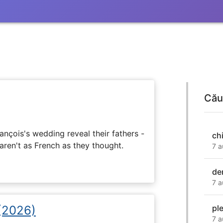
Cău
ançois's wedding reveal their fathers -
ch
 aren't as French as they thought.
7 a
de
7 a
 (2026)
pl
7 a