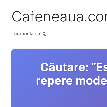
Cafeneaua.c
Lucrăm la ea! 😊
Căutare:
“
Es
repere model