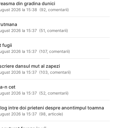
reasma din gradina dunici
ugust 2026 la 15:38
(
92
,
comentarii
)
rutmana
ugust 2026 la 15:37
(
51
,
comentarii
)
 fugii
ugust 2026 la 15:37
(
107
,
comentarii
)
scriere dansul mut al zapezi
ugust 2026 la 15:37
(
103
,
comentarii
)
sa-n cet
ugust 2026 la 15:37
(
52
,
comentarii
)
alog intre doi prieteni despre anontimpul toamna
ugust 2026 la 15:37
(
98
,
articole
)