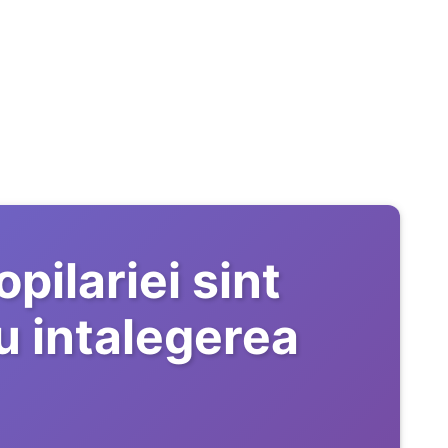
pilariei sint
u intalegerea