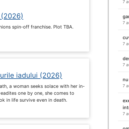
7 a
 (2026)
ga
7 a
nions spin-off franchise. Plot TBA.
cuv
7 a
de
7 a
urile iadului (2026)
nu 
ath, a woman seeks solace with her in-
7 a
Deadites one by one, she comes to
k in life survive even in death.
ex
int
7 a
om