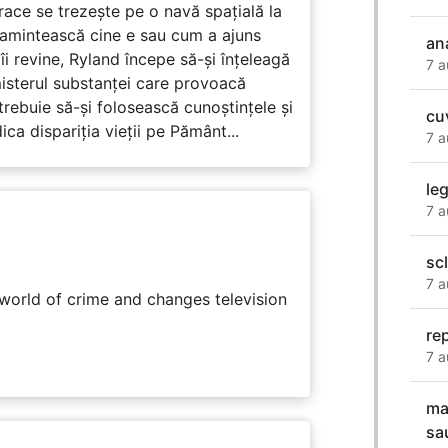
race se trezește pe o navă spațială la
i amintească cine e sau cum a ajuns
an
i revine, Ryland începe să-și înțeleagă
7 a
misterul substanței care provoacă
trebuie să-și folosească cunoștințele și
cu
ca dispariția vieții pe Pământ...
7 a
le
7 a
sc
7 a
rworld of crime and changes television
re
7 a
ma
sa