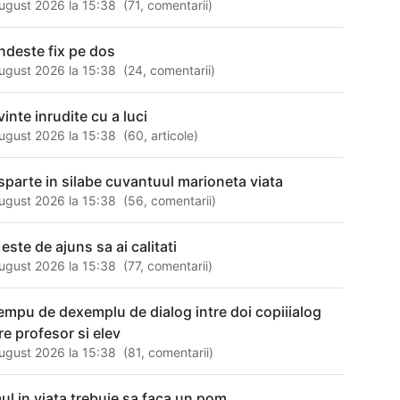
ugust 2026 la 15:38
(
71
,
comentarii
)
ndeste fix pe dos
ugust 2026 la 15:38
(
24
,
comentarii
)
inte inrudite cu a luci
ugust 2026 la 15:38
(
60
,
articole
)
sparte in silabe cuvantuul marioneta viata
ugust 2026 la 15:38
(
56
,
comentarii
)
este de ajuns sa ai calitati
ugust 2026 la 15:38
(
77
,
comentarii
)
empu de dexemplu de dialog intre doi copiiialog
re profesor si elev
ugust 2026 la 15:38
(
81
,
comentarii
)
ul in viata trebuie sa faca un pom