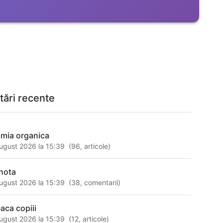
tări recente
imia organica
ugust 2026 la 15:39
(
96
,
articole
)
nota
ugust 2026 la 15:39
(
38
,
comentarii
)
eaca copiii
ugust 2026 la 15:39
(
12
,
articole
)