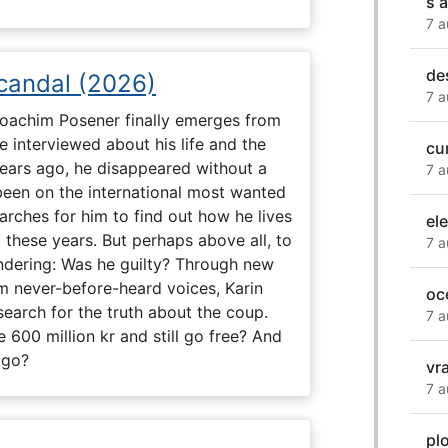
s a
7 a
de
Scandal (2026)
7 a
 Joachim Posener finally emerges from
e interviewed about his life and the
cu
years ago, he disappeared without a
7 a
 been on the international most wanted
earches for him to find out how he lives
el
 these years. But perhaps above all, to
7 a
dering: Was he guilty? Through new
m never-before-heard voices, Karin
oc
search for the truth about the coup.
7 a
 600 million kr and still go free? And
 go?
vr
7 a
pl