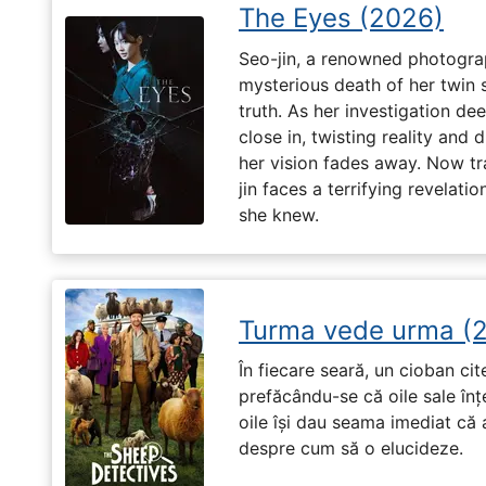
The Eyes (2026)
Seo-jin, a renowned photograp
mysterious death of her twin 
truth. As her investigation d
close in, twisting reality and 
her vision fades away. Now t
jin faces a terrifying revelati
she knew.
Turma vede urma (
În fiecare seară, un cioban ci
prefăcându-se că oile sale înț
oile își dau seama imediat că a
despre cum să o elucideze.