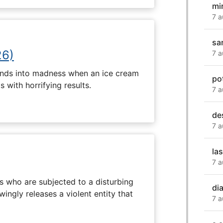
mi
7 a
sa
26)
7 a
ends into madness when an ice cream
pot
 with horrifying results.
7 a
de
7 a
la
7 a
s who are subjected to a disturbing
di
ingly releases a violent entity that
7 a